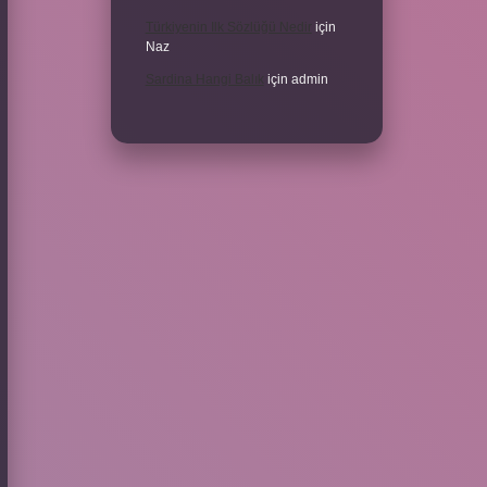
Türkiyenin Ilk Sözlüğü Nedir
için
Naz
Sardina Hangi Balık
için
admin