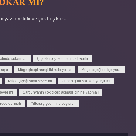
OKAR MI?
 beyaz renklidir ve çok hoş kokar.
atinde sulanmalı
Çiçeklere şekerli su nasıl verilir
 açar
Müge çiçeği hangi iklimde yetişir
Müge çiçeği ne işe yarar
Müge çiçeği suyu sever mi
Orman gülü saksıda yetişir mi
sever mi
Sardunyanın çok çiçek açması için ne yapmalı
erede durmalı
Yılbaşı çiçeğini ne coşturur