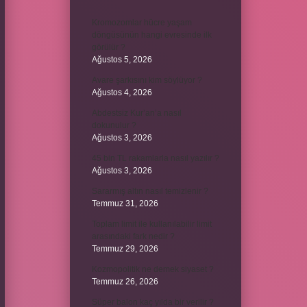
Kromozomlar hücre yaşam
döngüsünün hangi evresinde ilk
görülür ?
Ağustos 5, 2026
Avare şarkısını kim söylüyor ?
Ağustos 4, 2026
Abdestsiz Kur’an’a nasıl
dokunulur ?
Ağustos 3, 2026
45 bin TL rakamlarla nasıl yazılır ?
Ağustos 3, 2026
Sararmış altın nasıl temizlenir ?
Temmuz 31, 2026
Toplam limit ile kullanılabilir limit
arasındaki fark nedir ?
Temmuz 29, 2026
Kozmopolitik ne demek siyaset ?
Temmuz 26, 2026
Süper balon kaç yılda bir verilir ?