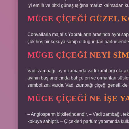
iyi emilir ve bitki güneş ışığına maruz kalmadan kur
MÜGE ÇIÇEĞI GÜZEL K
Convallaria majalis Yaprakların arasında aynı sap
çok hoş bir kokuya sahip olduğundan parfümeride sı
MÜGE ÇIÇEĞI NEYI SI
Vadi zambağı, aynı zamanda vadi zambağı olarak da
ayının başlangıcında bahçeleri ve ormanları süsle
sembolizmi vardır. Vadi zambağı çiçeği genellikle 
MÜGE ÇIÇEĞI NE IŞE Y
– Angiosperm bitkilerindendir. – Vadi zambağı, tek ç
kokuya sahiptir. – Çiçekleri parfüm yapımında kulla