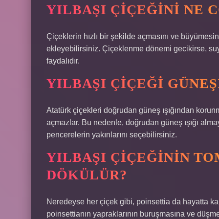
YILBAŞI ÇIÇEĞINI NE 
Çiçeklerin hızlı bir şekilde açmasını ve büyümesi
ekleyebilirsiniz. Çiçeklenme dönemi gecikirse, suy
faydalıdır.
YILBAŞI ÇIÇEĞI GÜNEŞ
Atatürk çiçekleri doğrudan güneş ışığından korunmal
açmazlar. Bu nedenle, doğrudan güneş ışığı almay
pencerelerin yakınlarını seçebilirsiniz.
YILBAŞI ÇIÇEĞININ T
DÖKÜLÜR?
Neredeyse her çiçek gibi, poinsettia da hayatta k
poinsettianın yapraklarının buruşmasına ve düşme