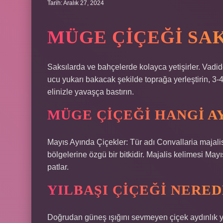
Tarih: Aralık 27, 2024
MÜGE ÇIÇEĞI SAK
Saksılarda ve bahçelerde kolayca yetişirler. Vadid
ucu yukarı bakacak şekilde toprağa yerleştirin, 3-4 
elinizle yavaşça bastırın.
MÜGE ÇIÇEĞI HANGI A
Mayıs Ayında Çiçekler: Tür adı Convallaria majalis
bölgelerine özgü bir bitkidir. Majalis kelimesi Ma
patlar.
YILBAŞI ÇIÇEĞI NERE
Doğrudan güneş ışığını sevmeyen çiçek aydınlık y