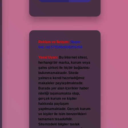
Reklam ve İletişim:
Skype:
live:.cid.575569c608265c69
Yasal Uyarı:
Bu internet sitesi,
herhangi bir marka, kurum veya
şahıs şirketi ile hiçbir bağlantısı
bulunmamaktadır. Sitede
yalnızca kendi hazırladığımız
makaleler paylaşılmaktadır.
Burada yer alan içerikler haber
niteliği taşımamakta olup,
gerçek kurum ve kişiler
hakkında paylaşım
yapılmamaktadır. Gerçek kurum
ve kişiler ile isim benzerlikleri
tamamen tesadüfidir.
Sitemizdeki bilgiler taslak