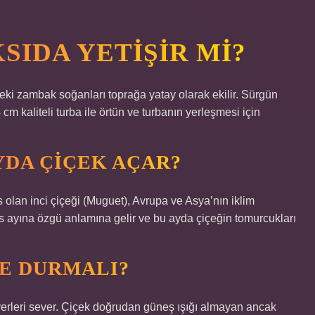
SIDA YETIŞIR MI?
eki zambak soğanları toprağa yatay olarak ekilir. Sürgün
cm kaliteli turba ile örtün ve turbanın yerleşmesi için
YDA ÇIÇEK AÇAR?
 olan inci çiçeği (Muguet), Avrupa ve Asya’nın iklim
yıs ayına özgü anlamına gelir ve bu ayda çiçeğin tomurcukları
DE DURMALI?
erleri sever. Çiçek doğrudan güneş ışığı almayan ancak