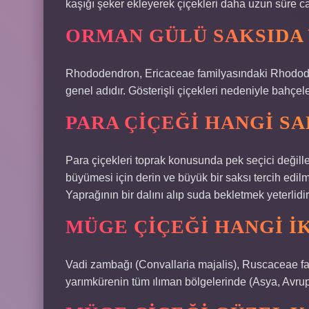
kaşığı şeker ekleyerek çiçekleri daha uzun süre canl
ORMAN GÜLÜ SAKSIDA 
Rhododendron, Ericaceae familyasındaki Rhododend
genel adıdır. Gösterişli çiçekleri nedeniyle bahçeler
PARA ÇIÇEĞI HANGI SA
Para çiçekleri toprak konusunda pek seçici değille
büyümesi için derin ve büyük bir saksı tercih edilme
Yaprağının bir dalını alıp suda bekletmek yeterlidir
MÜGE ÇIÇEĞI HANGI I
Vadi zambağı (Convallaria majalis), Ruscaceae fam
yarımkürenin tüm ılıman bölgelerinde (Asya, Avrupa 