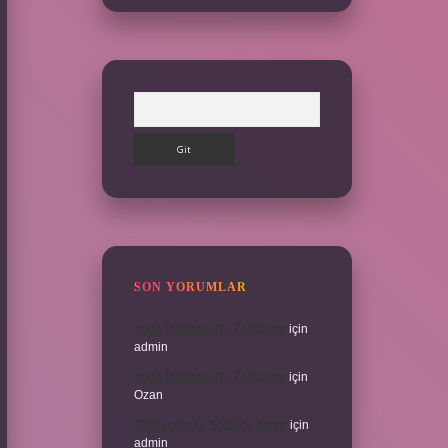
Arama
SON YORUMLAR
Veda Mektubu Ne Zamandır
için
admin
Veda Mektubu Ne Zamandır
için
Ozan
Türkiyenin Ilk Sözlüğü Nedir
için
admin