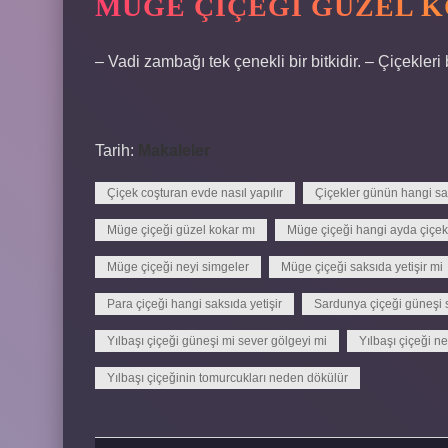
MÜGE ÇIÇEĞI GÜZEL K
– Vadi zambağı tek çenekli bir bitkidir. – Çiçekleri
Tarih:
Makaleler
Çiçek coşturan evde nasıl yapılır
Çiçekler günün hangi sa
Müge çiçeği güzel kokar mı
Müge çiçeği hangi ayda çiçek
Müge çiçeği neyi simgeler
Müge çiçeği saksıda yetişir mi
Para çiçeği hangi saksıda yetişir
Sardunya çiçeği güneşi 
Yılbaşı çiçeği güneşi mi sever gölgeyi mi
Yılbaşı çiçeği n
Yılbaşı çiçeğinin tomurcukları neden dökülür