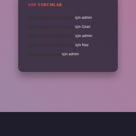
SON YORUMLAR
Veda Mektubu Ne Zamandır
için
admin
Veda Mektubu Ne Zamandır
için
Ozan
Türkiyenin Ilk Sözlüğü Nedir
için
admin
Türkiyenin Ilk Sözlüğü Nedir
için
Naz
Sardina Hangi Balık
için
admin
grandoperabet