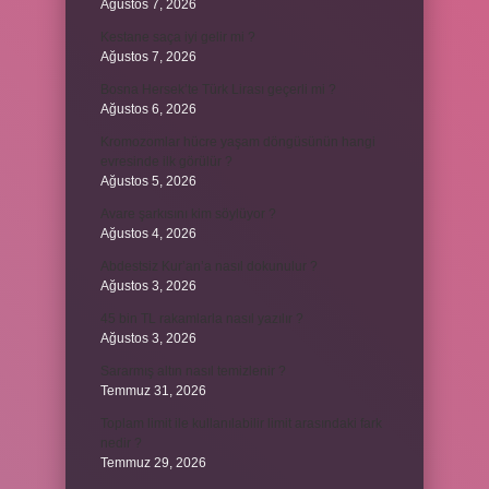
Ağustos 7, 2026
Kestane saça iyi gelir mi ?
Ağustos 7, 2026
Bosna Hersek’te Türk Lirası geçerli mi ?
Ağustos 6, 2026
Kromozomlar hücre yaşam döngüsünün hangi
evresinde ilk görülür ?
Ağustos 5, 2026
Avare şarkısını kim söylüyor ?
Ağustos 4, 2026
Abdestsiz Kur’an’a nasıl dokunulur ?
Ağustos 3, 2026
45 bin TL rakamlarla nasıl yazılır ?
Ağustos 3, 2026
Sararmış altın nasıl temizlenir ?
Temmuz 31, 2026
Toplam limit ile kullanılabilir limit arasındaki fark
nedir ?
Temmuz 29, 2026