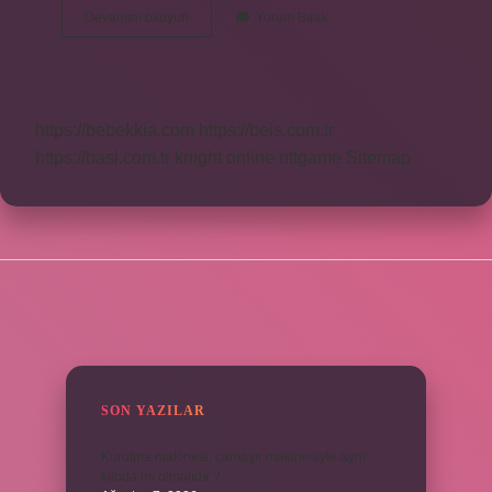
Müge
Devamını okuyun
Yorum Bırak
Çiçeği
Güneş
Sever
Mi
https://bebekkia.com
https://beis.com.tr
https://basi.com.tr
knight online
nttgame
Sitemap
SIDEBAR
SON YAZILAR
Kurutma makinesi, çamaşır makinesiyle aynı
kiloda mı olmalıdır ?