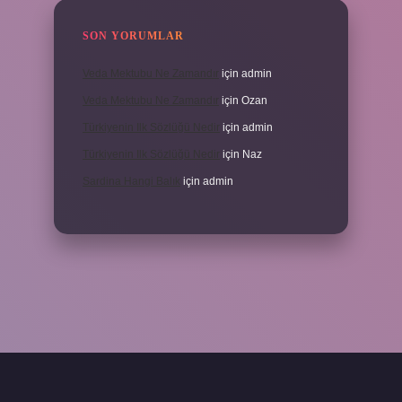
SON YORUMLAR
Veda Mektubu Ne Zamandır
için
admin
Veda Mektubu Ne Zamandır
için
Ozan
Türkiyenin Ilk Sözlüğü Nedir
için
admin
Türkiyenin Ilk Sözlüğü Nedir
için
Naz
Sardina Hangi Balık
için
admin