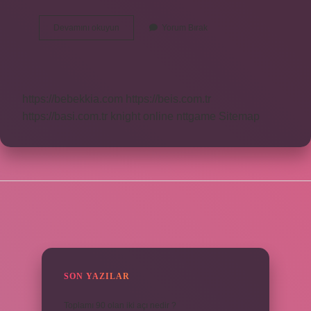
Müge
Devamını okuyun
Yorum Bırak
Çiçeği
Güneş
Sever
Mi
https://bebekkia.com
https://beis.com.tr
https://basi.com.tr
knight online
nttgame
Sitemap
SIDEBAR
SON YAZILAR
Toplamı 90 olan iki açı nedir ?