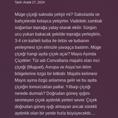
Tarih: Aralık 27, 2024
Müge çiçeği saksıda yetişir mi? Saksılarda ve
bahçelerde kolayca yetişirler. Vadideki zambak
soğanları toprağa yatay olarak ekilir. Sürgün
ucu yukarı bakacak şekilde toprağa yerleştirin,
3-4 cm kaliteli turba ile örtün ve turbanın
yerleşmesi için elinizle yavaşça bastırın. Müge
çiçeği hangi ayda çiçek açar? Mayıs Ayında
Çiçekler: Tür adı Convallaria majalis olan inci
çiçeği (Muguet), Avrupa ve Asya’nın iklim
bölgelerine özgü bir bitkidir. Majalis kelimesi
Mayıs ayına özgü anlamına gelir ve bu ayda
çiçeğin tomurcukları patlar. Yılbaşı çiçeği
nerede durmalı? Doğrudan güneş ışığını
sevmeyen çiçek aydınlık yerleri sever. Çiçek
doğrudan güneş ışığı almayan ancak sürekli
aydınlık olan bir yerde hızla büyüyecektir.…