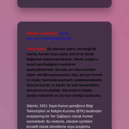
Reklam ve İletişim:
Skype:
live:.cid.575569c608265c69
Yasal Uyarı:
Bu internet sitesi, herhangi bir
marka, kurum veya şahıs şirketi ile hiçbir
bağlantısı bulunmamaktadır. Sitede yalnızca
kendi hazırladığımız makaleler
paylaşılmaktadır. Burada yer alan içerikler
haber niteliği taşımamakta olup, gerçek kurum
ve kişiler hakkında paylaşım yapılmamaktadır.
Gerçek kurum ve kişiler ile isim benzerlikleri
tamamen tesadüfidir. Sitemizdeki bilgiler
taslak halindedir ve tavsiye niteliği taşımazlar.
Sitemiz, 5651 Sayılı Kanun gereğince Bilgi
Teknolojileri ve İletişim Kurumu (BTK) tarafından
onaylanmış bir Yer Sağlayıcı olarak hizmet
vermektedir. Bu nedenle, sitedeki içerikleri
proaktif olarak denetleme veya araştırma