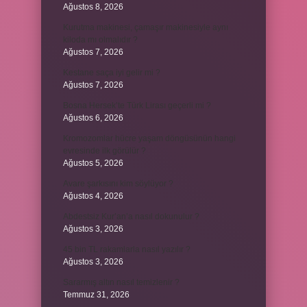
Ağustos 8, 2026
Kurutma makinesi, çamaşır makinesiyle aynı
kiloda mı olmalıdır ?
Ağustos 7, 2026
Kestane saça iyi gelir mi ?
Ağustos 7, 2026
Bosna Hersek’te Türk Lirası geçerli mi ?
Ağustos 6, 2026
Kromozomlar hücre yaşam döngüsünün hangi
evresinde ilk görülür ?
Ağustos 5, 2026
Avare şarkısını kim söylüyor ?
Ağustos 4, 2026
Abdestsiz Kur’an’a nasıl dokunulur ?
Ağustos 3, 2026
45 bin TL rakamlarla nasıl yazılır ?
Ağustos 3, 2026
Sararmış altın nasıl temizlenir ?
Temmuz 31, 2026