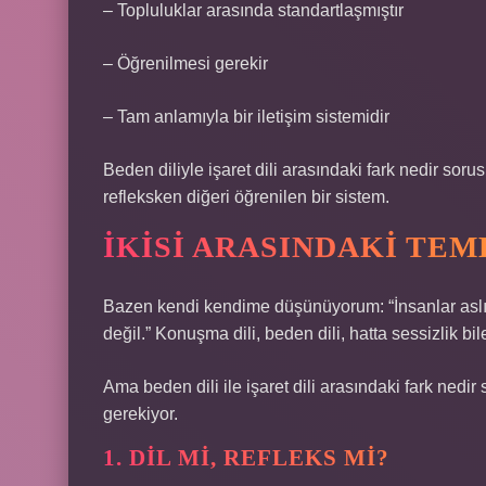
– Topluluklar arasında standartlaşmıştır
– Öğrenilmesi gerekir
– Tam anlamıyla bir iletişim sistemidir
Beden diliyle işaret dili arasındaki fark nedir so
refleksken diğeri öğrenilen bir sistem.
İKISI ARASINDAKI TE
Bazen kendi kendime düşünüyorum: “İnsanlar aslın
değil.” Konuşma dili, beden dili, hatta sessizlik bile
Ama beden dili ile işaret dili arasındaki fark ned
gerekiyor.
1. DIL MI, REFLEKS MI?