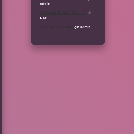
admin
Türkiyenin Ilk Sözlüğü Nedir
için
Naz
Sardina Hangi Balık
için
admin