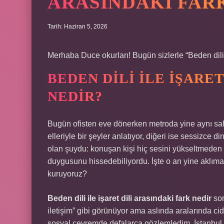
ARASINDAKI FARK
Tarih: Haziran 5, 2026
Merhaba Duce okurları! Bugün sizlerle “Beden dili i
BEDEN DILI ILE IŞARE
NEDIR?
Bugün ofisten eve dönerken metroda yine aynı sahne
elleriyle bir şeyler anlatıyor, diğeri ise sessizce 
olan şuydu: konuşan kişi hiç sesini yükseltmeden b
duygusunu hissedebiliyordu. İşte o an yine aklıma 
kuruyoruz?
Beden dili ile işaret dili arasındaki fark nedir
sor
iletişim” gibi görünüyor ama aslında aralarında ci
sosyal çevremde defalarca gözlemledim. İstanbul gi