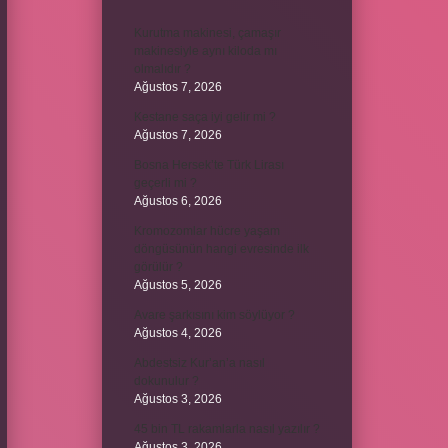
Kurutma makinesi, çamaşır
makinesiyle aynı kiloda mı
olmalıdır ?
Ağustos 7, 2026
Kestane saça iyi gelir mi ?
Ağustos 7, 2026
Bosna Hersek’te Türk Lirası
geçerli mi ?
Ağustos 6, 2026
Kromozomlar hücre yaşam
döngüsünün hangi evresinde ilk
görülür ?
Ağustos 5, 2026
Avare şarkısını kim söylüyor ?
Ağustos 4, 2026
Abdestsiz Kur’an’a nasıl
dokunulur ?
Ağustos 3, 2026
45 bin TL rakamlarla nasıl yazılır ?
Ağustos 3, 2026