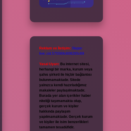
Reklam ve İletişim:
Skype:
live:.cid.575569c608265c69
Yasal Uyarı:
Bu internet sitesi,
herhangi bir marka, kurum veya
şahıs şirketi ile hiçbir bağlantısı
bulunmamaktadır. Sitede
yalnızca kendi hazırladığımız
makaleler paylaşılmaktadır.
Burada yer alan içerikler haber
niteliği taşımamakta olup,
gerçek kurum ve kişiler
hakkında paylaşım
yapılmamaktadır. Gerçek kurum
ve kişiler ile isim benzerlikleri
tamamen tesadüfidir.