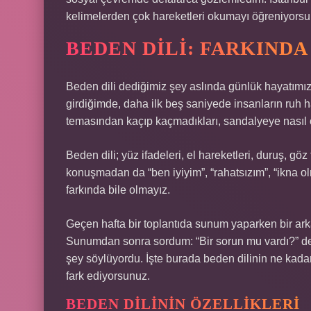
kelimelerden çok hareketleri okumayı öğreniyorsu
BEDEN DILI: FARKIND
Beden dili dediğimiz şey aslında günlük hayatımızı
girdiğimde, daha ilk beş saniyede insanların ruh ha
temasından kaçıp kaçmadıkları, sandalyeye nasıl o
Beden dili; yüz ifadeleri, el hareketleri, duruş, göz
konuşmadan da “ben iyiyim”, “rahatsızım”, “ikna 
farkında bile olmayız.
Geçen hafta bir toplantıda sunum yaparken bir arka
Sunumdan sonra sordum: “Bir sorun mu vardı?” de
şey söylüyordu. İşte burada beden dilinin ne ka
fark ediyorsunuz.
BEDEN DILININ ÖZELLIKLERI