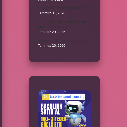
Sararmış altın nasıl temizlenir ?
Temmuz 31, 2026
Toplam limit ile kullanılabilir limit
arasındaki fark nedir ?
Temmuz 29, 2026
Kozmopolitik ne demek siyaset ?
Temmuz 26, 2026