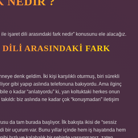
 NEDIR ?
le işaret dili arasındaki fark nedir” konusunu ele alacağız.
T DILI ARASINDAKI FARK
ye denk geldim. İki kişi karşılıklı oturmuş, biri sürekli
dinliyor gibi yapıp aslında telefonuna bakıyordu. Ama ilginç
ile o kadar “anlatıyordu” ki, yan koltuktaki herkes onun
takıldı: biz aslında ne kadar çok “konuşmadan” iletişim
usu da tam burada başlıyor. İlk bakışta ikisi de “sessiz
ddi bir uçurum var. Bunu yıllar içinde hem iş hayatında hem
bi hızlı ve kalabalık bir şehirde yaşıyorsanız, zaten