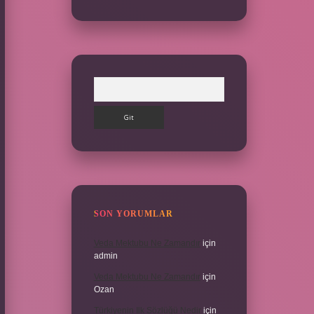
Arama
SON YORUMLAR
Veda Mektubu Ne Zamandır
için
admin
Veda Mektubu Ne Zamandır
için
Ozan
Türkiyenin Ilk Sözlüğü Nedir
için