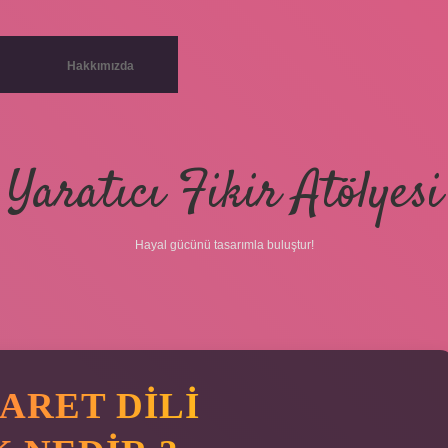
Hakkımızda
Yaratıcı Fikir Atölyesi
Hayal gücünü tasarımla buluştur!
ŞARET DILI