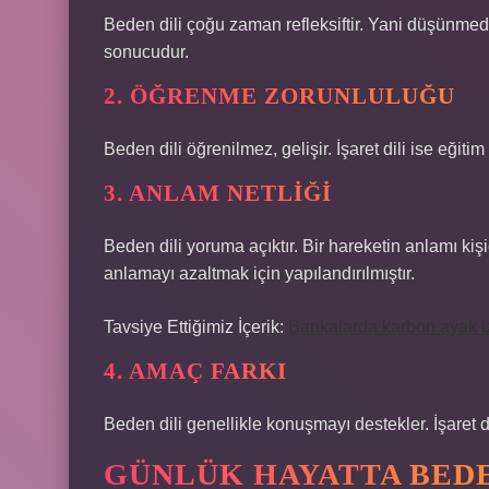
Beden dili çoğu zaman refleksiftir. Yani düşünmeden y
sonucudur.
2. ÖĞRENME ZORUNLULUĞU
Beden dili öğrenilmez, gelişir. İşaret dili ise eğitim 
3. ANLAM NETLIĞI
Beden dili yoruma açıktır. Bir hareketin anlamı kişid
anlamayı azaltmak için yapılandırılmıştır.
Tavsiye Ettiğimiz İçerik:
Bankalarda karbon ayak iz
4. AMAÇ FARKI
Beden dili genellikle konuşmayı destekler. İşaret d
GÜNLÜK HAYATTA BEDE