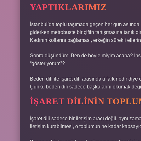
YAPTIKLARIMIZ
İstanbul’da toplu taşımada geçen her gün aslında k
giderken metrobüste bir çiftin tartışmasına tanık 
Kadının kollarını bağlaması, erkeğin sürekli eller
Sonra düşündüm: Ben de böyle miyim acaba? İnsan
“gösteriyorum”?
Beden dili ile işaret dili arasındaki fark nedir d
Çünkü beden dili sadece başkalarını okumak değil,
İŞARET DILININ TOPL
İşaret dili sadece bir iletişim aracı değil, aynı zam
iletişim kurabilmesi, o toplumun ne kadar kapsayıc