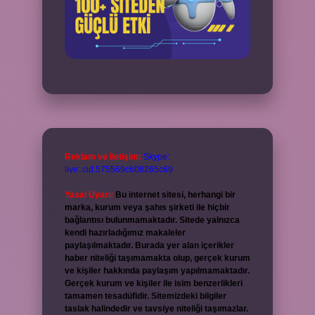
Reklam ve İletişim:
Skype:
live:.cid.575569c608265c69
Yasal Uyarı:
Bu internet sitesi, herhangi bir
marka, kurum veya şahıs şirketi ile hiçbir
bağlantısı bulunmamaktadır. Sitede yalnızca
kendi hazırladığımız makaleler
paylaşılmaktadır. Burada yer alan içerikler
haber niteliği taşımamakta olup, gerçek kurum
ve kişiler hakkında paylaşım yapılmamaktadır.
Gerçek kurum ve kişiler ile isim benzerlikleri
tamamen tesadüfidir. Sitemizdeki bilgiler
taslak halindedir ve tavsiye niteliği taşımazlar.