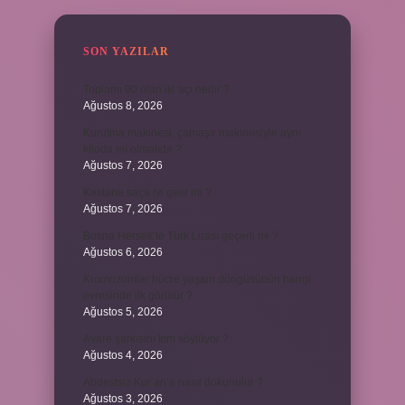
SON YAZILAR
Toplamı 90 olan iki açı nedir ?
Ağustos 8, 2026
Kurutma makinesi, çamaşır makinesiyle aynı
kiloda mı olmalıdır ?
Ağustos 7, 2026
Kestane saça iyi gelir mi ?
Ağustos 7, 2026
Bosna Hersek’te Türk Lirası geçerli mi ?
Ağustos 6, 2026
Kromozomlar hücre yaşam döngüsünün hangi
evresinde ilk görülür ?
Ağustos 5, 2026
Avare şarkısını kim söylüyor ?
Ağustos 4, 2026
Abdestsiz Kur’an’a nasıl dokunulur ?
Ağustos 3, 2026