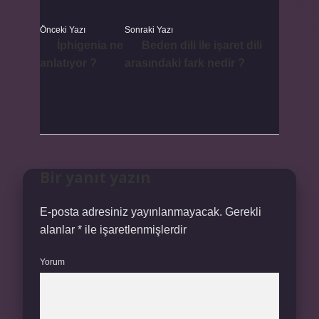
Önceki Yazı
Sonraki Yazı
İphigenia ne
Beden dili ile işaret dili
anlatıyor ?
arasındaki fark nedir ?
Bir yanıt yazın
E-posta adresiniz yayınlanmayacak.
Gerekli
alanlar
*
ile işaretlenmişlerdir
Yorum