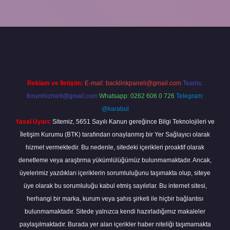
perabet
Reklam ve İletişim:
E-mail:
backlinkpaneli@gmail.com
Teams:
forumhizmeti@gmail.com
Whatsapp: 0262 606 0 726
Telegram:
@karabul
Yasal Uyarı:
Sitemiz, 5651 Sayılı Kanun gereğince Bilgi Teknolojileri ve
İletişim Kurumu (BTK) tarafından onaylanmış bir Yer Sağlayıcı olarak
hizmet vermektedir. Bu nedenle, sitedeki içerikleri proaktif olarak
denetleme veya araştırma yükümlülüğümüz bulunmamaktadır. Ancak,
üyelerimiz yazdıkları içeriklerin sorumluluğunu taşımakta olup, siteye
üye olarak bu sorumluluğu kabul etmiş sayılırlar. Bu internet sitesi,
herhangi bir marka, kurum veya şahıs şirketi ile hiçbir bağlantısı
bulunmamaktadır. Sitede yalnızca kendi hazırladığımız makaleler
paylaşılmaktadır. Burada yer alan içerikler haber niteliği taşımamakta