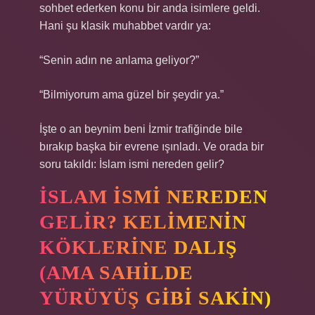
sohbet ederken konu bir anda isimlere geldi.
Hani şu klasik muhabbet vardır ya:
“Senin adın ne anlama geliyor?”
“Bilmiyorum ama güzel bir şeydir ya.”
İşte o an beynim beni İzmir trafiğinde bile
bırakıp başka bir evrene ışınladı. Ve orada bir
soru takıldı: İslam ismi nereden gelir?
İSLAM ISMI NEREDEN
GELIR? KELIMENIN
KÖKLERINE DALIŞ
(AMA SAHILDE
YÜRÜYÜŞ GIBI SAKIN)