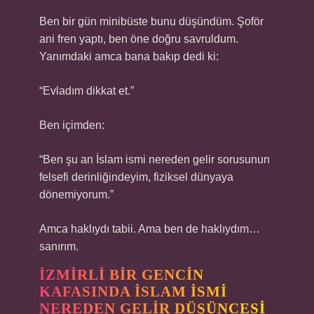
Ben bir gün minibüste bunu düşündüm. Şoför
ani fren yaptı, ben öne doğru savruldum.
Yanımdaki amca bana bakıp dedi ki:
“Evladım dikkat et.”
Ben içimden:
“Ben şu an İslam ismi nereden gelir sorusunun
felsefi derinliğindeyim, fiziksel dünyaya
dönemiyorum.”
Amca haklıydı tabii. Ama ben de haklıydım…
sanırım.
İZMIRLI BIR GENCIN
KAFASINDA İSLAM ISMI
NEREDEN GELIR DÜŞÜNCESI