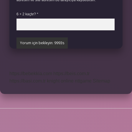
adresim ve site adresim bu tarayıcıya kaydedilsin.
6 + 2 kaçtır?
*
https://bebekkia.com
https://beis.com.tr
https://basi.com.tr
knight online
nttgame
Sitemap
SIDEBAR