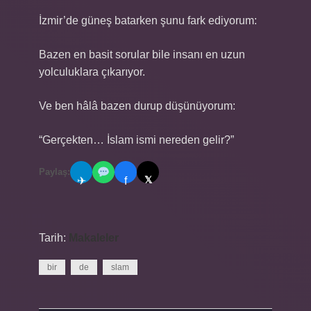
İzmir’de güneş batarken şunu fark ediyorum:
Bazen en basit sorular bile insanı en uzun
yolculuklara çıkarıyor.
Ve ben hâlâ bazen durup düşünüyorum:
“Gerçekten… İslam ismi nereden gelir?”
Paylaş:
𝕏
✈
f
Tarih:
Makaleler
bir
de
slam