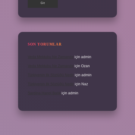
SON YORUMLAR
Veda Mektubu Ne Zamandır
için
admin
Veda Mektubu Ne Zamandır
için
Ozan
Türkiyenin Ilk Sözlüğü Nedir
için
admin
Türkiyenin Ilk Sözlüğü Nedir
için
Naz
Sardina Hangi Balık
için
admin