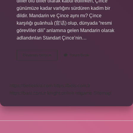
diller ölü diller olarak kabul edilirken, Çince
günümüze kadar varlığını sürdüren kadim bir
dildir. Mandarin ve Çince aynı mı? Çince
karşılığı guānhuà (官话) olup, dünyada “resmi
görevliler dili” anlamına gelen Mandarin olarak
adlandırılan Standart Çince’nin…
Çin
Devamını okuyun
Yorum Bırak
Hangi
Dili
Konuşur
https://bebekkia.com
https://beis.com.tr
https://basi.com.tr
knight online
nttgame
Sitemap