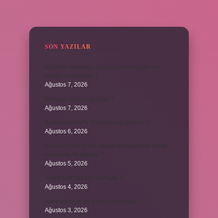
SIDEBAR
SON YAZILAR
Kurutma makinesi, çamaşır makinesiyle aynı
kiloda mı olmalıdır ?
Ağustos 7, 2026
Kestane saça iyi gelir mi ?
Ağustos 7, 2026
Bosna Hersek’te Türk Lirası geçerli mi ?
Ağustos 6, 2026
Kromozomlar hücre yaşam döngüsünün hangi
evresinde ilk görülür ?
Ağustos 5, 2026
Avare şarkısını kim söylüyor ?
Ağustos 4, 2026
Abdestsiz Kur’an’a nasıl dokunulur ?
Ağustos 3, 2026