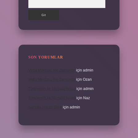
SON YORUMLAR
Veda Mektubu Ne Zamandır
için
admin
Veda Mektubu Ne Zamandır
için
Ozan
Türkiyenin Ilk Sözlüğü Nedir
için
admin
Türkiyenin Ilk Sözlüğü Nedir
için
Naz
Sardina Hangi Balık
için
admin