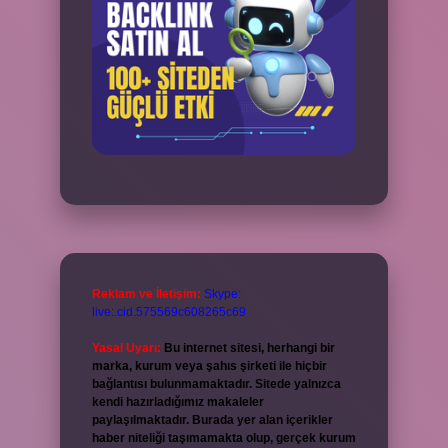
Reklam ve İletişim:
Skype:
live:.cid.575569c608265c69
Yasal Uyarı:
Bu internet sitesi, herhangi bir
marka, kurum veya şahıs şirketi ile hiçbir
bağlantısı bulunmamaktadır. Sitede yalnızca
kendi hazırladığımız makaleler
paylaşılmaktadır. Burada yer alan içerikler
haber niteliği taşımamakta olup, gerçek kurum