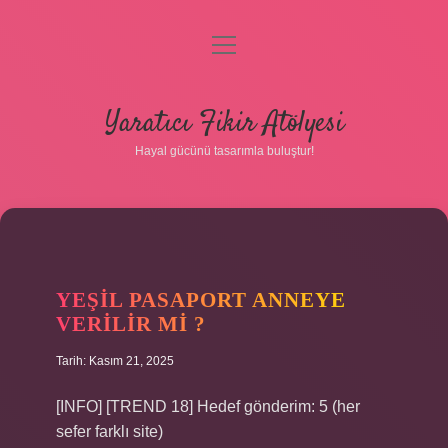
menüyü
aç
Anasayfa
Yaratıcı Fikir Atölyesi
Gizlilik Politikası
Hayal gücünü tasarımla buluştur!
Yasal Uyarı
Hakkımızda
YEŞIL PASAPORT ANNEYE
VERILIR MI ?
Tarih: Kasım 21, 2025
[INFO] [TREND 18] Hedef gönderim: 5 (her
sefer farklı site)