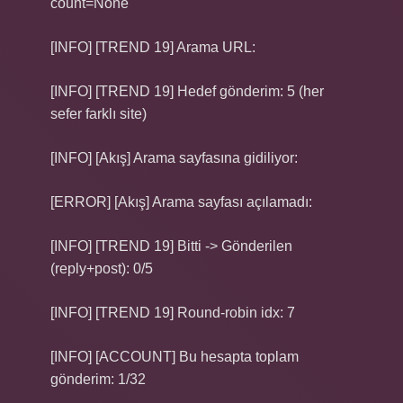
count=None
[INFO] [TREND 19] Arama URL:
[INFO] [TREND 19] Hedef gönderim: 5 (her
sefer farklı site)
[INFO] [Akış] Arama sayfasına gidiliyor:
[ERROR] [Akış] Arama sayfası açılamadı:
[INFO] [TREND 19] Bitti -> Gönderilen
(reply+post): 0/5
[INFO] [TREND 19] Round-robin idx: 7
[INFO] [ACCOUNT] Bu hesapta toplam
gönderim: 1/32