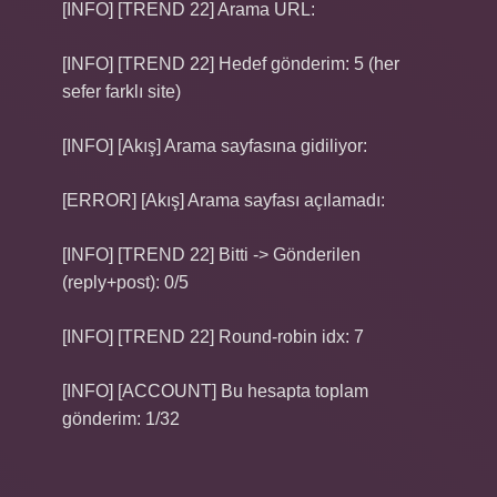
[INFO] [TREND 22] Arama URL:
[INFO] [TREND 22] Hedef gönderim: 5 (her
sefer farklı site)
[INFO] [Akış] Arama sayfasına gidiliyor:
[ERROR] [Akış] Arama sayfası açılamadı:
[INFO] [TREND 22] Bitti -> Gönderilen
(reply+post): 0/5
[INFO] [TREND 22] Round-robin idx: 7
[INFO] [ACCOUNT] Bu hesapta toplam
gönderim: 1/32