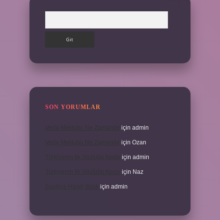
Arama
SON YORUMLAR
Veda Mektubu Ne Zamandır
için
admin
Veda Mektubu Ne Zamandır
için
Ozan
Türkiyenin Ilk Sözlüğü Nedir
için
admin
Türkiyenin Ilk Sözlüğü Nedir
için
Naz
Sardina Hangi Balık
için
admin