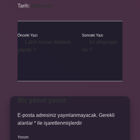
Tarih:
Makaleler
Önceki Yazı
Sonraki Yazı
Lahit mezar kimlere
Irz düşmanı
yapılır ?
ne ?
Bir yanıt yazın
E-posta adresiniz yayınlanmayacak.
Gerekli
alanlar
*
ile işaretlenmişlerdir
Yorum