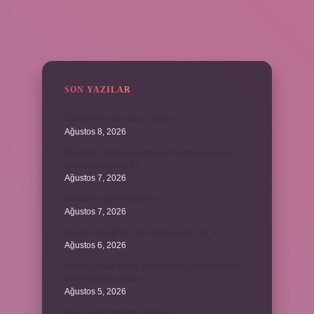
SIDEBAR
SON YAZILAR
Toplamı 90 olan iki açı nedir ?
Ağustos 8, 2026
Kurutma makinesi, çamaşır makinesiyle aynı
kiloda mı olmalıdır ?
Ağustos 7, 2026
Kestane saça iyi gelir mi ?
Ağustos 7, 2026
Bosna Hersek’te Türk Lirası geçerli mi ?
Ağustos 6, 2026
Kromozomlar hücre yaşam döngüsünün hangi
evresinde ilk görülür ?
Ağustos 5, 2026
Avare şarkısını kim söylüyor ?