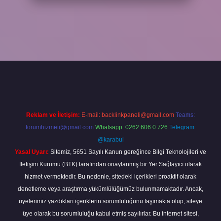
rabet
Reklam ve İletişim:
E-mail:
backlinkpaneli@gmail.com
Teams:
forumhizmeti@gmail.com
Whatsapp: 0262 606 0 726
Telegram:
@karabul
Yasal Uyarı:
Sitemiz, 5651 Sayılı Kanun gereğince Bilgi Teknolojileri ve
İletişim Kurumu (BTK) tarafından onaylanmış bir Yer Sağlayıcı olarak
hizmet vermektedir. Bu nedenle, sitedeki içerikleri proaktif olarak
denetleme veya araştırma yükümlülüğümüz bulunmamaktadır. Ancak,
üyelerimiz yazdıkları içeriklerin sorumluluğunu taşımakta olup, siteye
üye olarak bu sorumluluğu kabul etmiş sayılırlar. Bu internet sitesi,