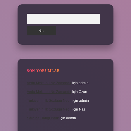
Arama
SON YORUMLAR
Veda Mektubu Ne Zamandır
için
admin
Veda Mektubu Ne Zamandır
için
Ozan
Türkiyenin Ilk Sözlüğü Nedir
için
admin
Türkiyenin Ilk Sözlüğü Nedir
için
Naz
Sardina Hangi Balık
için
admin