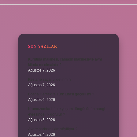
SIDEBAR
SON YAZILAR
Kurutma makinesi, çamaşır makinesiyle aynı
kiloda mı olmalıdır ?
Ağustos 7, 2026
Kestane saça iyi gelir mi ?
Ağustos 7, 2026
Bosna Hersek’te Türk Lirası geçerli mi ?
Ağustos 6, 2026
Kromozomlar hücre yaşam döngüsünün hangi
evresinde ilk görülür ?
Ağustos 5, 2026
Avare şarkısını kim söylüyor ?
Ağustos 4, 2026