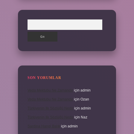
Arama
SON YORUMLAR
Veda Mektubu Ne Zamandır
için
admin
Veda Mektubu Ne Zamandır
için
Ozan
Türkiyenin Ilk Sözlüğü Nedir
için
admin
Türkiyenin Ilk Sözlüğü Nedir
için
Naz
Sardina Hangi Balık
için
admin