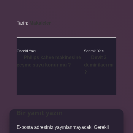
Tarih:
Makaleler
Önceki Yazı
Sonraki Yazı
Philips kahve makinesine
Devit 3
çeşme suyu konur mu ?
demir ilacı mı
?
Bir yanıt yazın
E-posta adresiniz yayınlanmayacak.
Gerekli