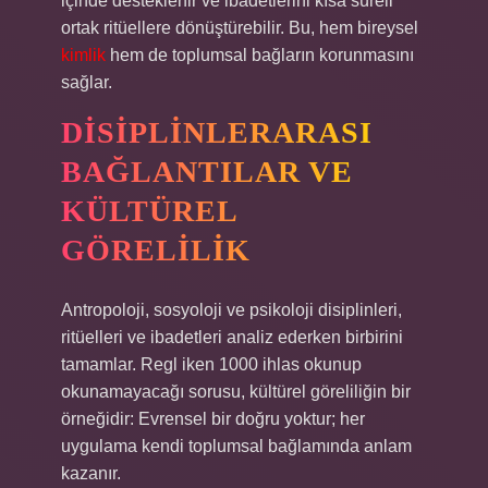
içinde desteklenir ve ibadetlerini kısa süreli
ortak ritüellere dönüştürebilir. Bu, hem bireysel
kimlik
hem de toplumsal bağların korunmasını
sağlar.
DISIPLINLERARASI
BAĞLANTILAR VE
KÜLTÜREL
GÖRELILIK
Antropoloji, sosyoloji ve psikoloji disiplinleri,
ritüelleri ve ibadetleri analiz ederken birbirini
tamamlar. Regl iken 1000 ihlas okunup
okunamayacağı sorusu, kültürel göreliliğin bir
örneğidir: Evrensel bir doğru yoktur; her
uygulama kendi toplumsal bağlamında anlam
kazanır.