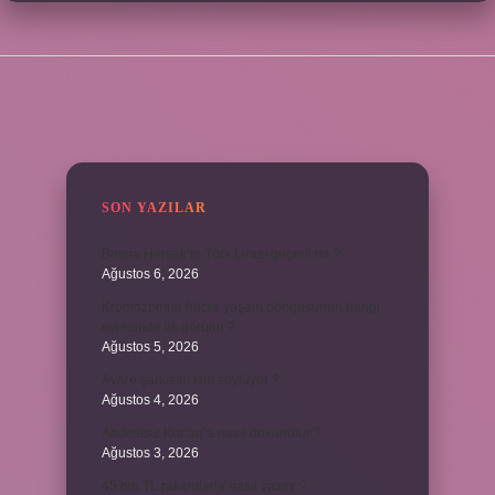
SIDEBAR
SON YAZILAR
Bosna Hersek’te Türk Lirası geçerli mi ?
Ağustos 6, 2026
Kromozomlar hücre yaşam döngüsünün hangi
evresinde ilk görülür ?
Ağustos 5, 2026
Avare şarkısını kim söylüyor ?
Ağustos 4, 2026
Abdestsiz Kur’an’a nasıl dokunulur ?
Ağustos 3, 2026
45 bin TL rakamlarla nasıl yazılır ?