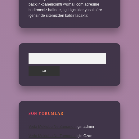
backlinkpanelicomtr@gmail.com
adresine
bildirmeniz halinde, ilgili içerikler yasal süre
içerisinde sitemizden kaldırılacaktır.
Arama
SON YORUMLAR
Veda Mektubu Ne Zamandır
için
admin
Veda Mektubu Ne Zamandır
için
Ozan