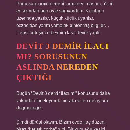
Bunu sormamın nedeni tamamen masum. Yani
en azından ben öyle sanıyordum. Kutuların
üzerinde yazılar, küçük küçük uyarılar,
eczacıdan yarım yamalak dinlenmiş bilgiler…
Hepsi birleşince beynim kısa devre yaptı.
DEVIT 3 DEMIR ILACI
MI? SORUSUNUN
ASLINDA NEREDEN
ÇIKTIĞI
Bugün “Devit 3 demir ilacı mı” konusunu daha
yakından inceleyerek merak edilen detaylara
değineceğiz.
Şimdi dürüst olayım. Bizim evde ilaç düzeni
biraz “karışık çorba” gibi. Bir kutu ağrı kesici,