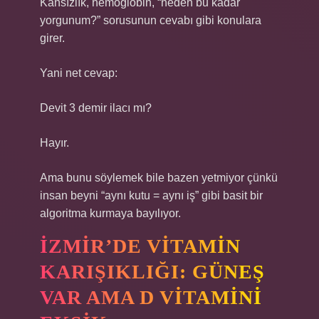
Kansızlık, hemoglobin, “neden bu kadar
yorgunum?” sorusunun cevabı gibi konulara
girer.
Yani net cevap:
Devit 3 demir ilacı mı?
Hayır.
Ama bunu söylemek bile bazen yetmiyor çünkü
insan beyni “aynı kutu = aynı iş” gibi basit bir
algoritma kurmaya bayılıyor.
İZMIR’DE VITAMIN
KARIŞIKLIĞI: GÜNEŞ
VAR AMA D VITAMINI