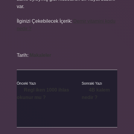
var.
İlginizi Çekebilecek İçerik:
Demir vitamini kodu
nedir ?
Tarih:
Makaleler
Önceki Yazı
Sonraki Yazı
Regl iken 1000 ihlas
4B kalem
okunur mu ?
nedir ?