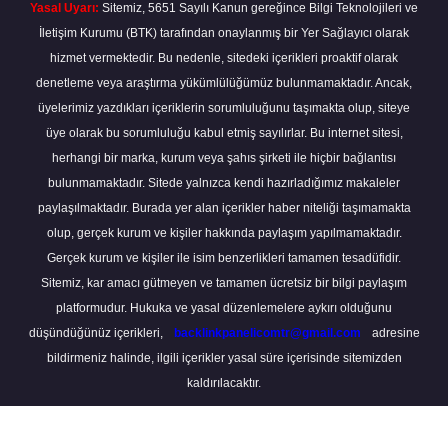
Yasal Uyarı:
Sitemiz, 5651 Sayılı Kanun gereğince Bilgi Teknolojileri ve
İletişim Kurumu (BTK) tarafından onaylanmış bir Yer Sağlayıcı olarak
hizmet vermektedir. Bu nedenle, sitedeki içerikleri proaktif olarak
denetleme veya araştırma yükümlülüğümüz bulunmamaktadır. Ancak,
üyelerimiz yazdıkları içeriklerin sorumluluğunu taşımakta olup, siteye
üye olarak bu sorumluluğu kabul etmiş sayılırlar. Bu internet sitesi,
herhangi bir marka, kurum veya şahıs şirketi ile hiçbir bağlantısı
bulunmamaktadır. Sitede yalnızca kendi hazırladığımız makaleler
paylaşılmaktadır. Burada yer alan içerikler haber niteliği taşımamakta
olup, gerçek kurum ve kişiler hakkında paylaşım yapılmamaktadır.
Gerçek kurum ve kişiler ile isim benzerlikleri tamamen tesadüfidir.
Sitemiz, kar amacı gütmeyen ve tamamen ücretsiz bir bilgi paylaşım
platformudur. Hukuka ve yasal düzenlemelere aykırı olduğunu
düşündüğünüz içerikleri,
backlinkpanelicomtr@gmail.com
adresine
bildirmeniz halinde, ilgili içerikler yasal süre içerisinde sitemizden
kaldırılacaktır.
Scro
to