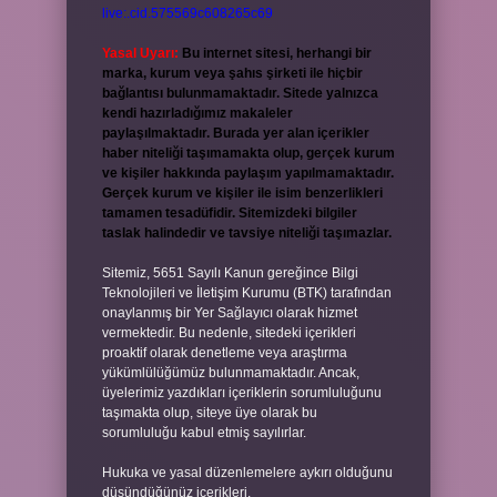
live:.cid.575569c608265c69
Yasal Uyarı:
Bu internet sitesi, herhangi bir
marka, kurum veya şahıs şirketi ile hiçbir
bağlantısı bulunmamaktadır. Sitede yalnızca
kendi hazırladığımız makaleler
paylaşılmaktadır. Burada yer alan içerikler
haber niteliği taşımamakta olup, gerçek kurum
ve kişiler hakkında paylaşım yapılmamaktadır.
Gerçek kurum ve kişiler ile isim benzerlikleri
tamamen tesadüfidir. Sitemizdeki bilgiler
taslak halindedir ve tavsiye niteliği taşımazlar.
Sitemiz, 5651 Sayılı Kanun gereğince Bilgi
Teknolojileri ve İletişim Kurumu (BTK) tarafından
onaylanmış bir Yer Sağlayıcı olarak hizmet
vermektedir. Bu nedenle, sitedeki içerikleri
proaktif olarak denetleme veya araştırma
yükümlülüğümüz bulunmamaktadır. Ancak,
üyelerimiz yazdıkları içeriklerin sorumluluğunu
taşımakta olup, siteye üye olarak bu
sorumluluğu kabul etmiş sayılırlar.
Hukuka ve yasal düzenlemelere aykırı olduğunu
düşündüğünüz içerikleri,