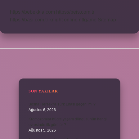
https://bebekkia.com
https://beis.com.tr
https://basi.com.tr
knight online
nttgame
Sitemap
SIDEBAR
SON YAZILAR
Bosna Hersek’te Türk Lirası geçerli mi ?
Ağustos 6, 2026
Kromozomlar hücre yaşam döngüsünün hangi
evresinde ilk görülür ?
Ağustos 5, 2026