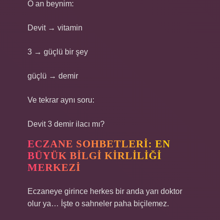
O an beynim:
Devit → vitamin
3 → güçlü bir şey
güçlü → demir
Ve tekrar aynı soru:
Devit 3 demir ilacı mı?
ECZANE SOHBETLERI: EN
BÜYÜK BILGI KIRLILIĞI
MERKEZI
Eczaneye girince herkes bir anda yarı doktor
olur ya… İşte o sahneler paha biçilemez.