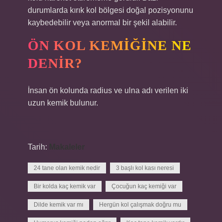
durumlarda kırık kol bölgesi doğal pozisyonunu
kaybedebilir veya anormal bir şekil alabilir.
ÖN KOL KEMIĞINE NE
DENIR?
İnsan ön kolunda radius ve ulna adı verilen iki
uzun kemik bulunur.
Tarih:
Makaleler
24 tane olan kemik nedir
3 başlı kol kası neresi
Bir kolda kaç kemik var
Çocuğun kaç kemiği var
Dilde kemik var mı
Hergün kol çalışmak doğru mu