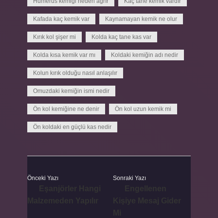
Humerus kemiği neden ağrır
Kaç tane kemik vardır
Kafada kaç kemik var
Kaynamayan kemik ne olur
Kırık kol şişer mi
Kolda kaç tane kas var
Kolda kısa kemik var mı
Koldaki kemiğin adı nedir
Kolun kırık olduğu nasıl anlaşılır
Omuzdaki kemiğin ismi nedir
Ön kol kemiğine ne denir
Ön kol uzun kemik mi
Ön koldaki en güçlü kas nedir
Önceki Yazı
Sonraki Yazı
Eşanjörler Hangi
Engellenen
Malzemeden Yapılır
Kişiye Mesaj Gider
Mi