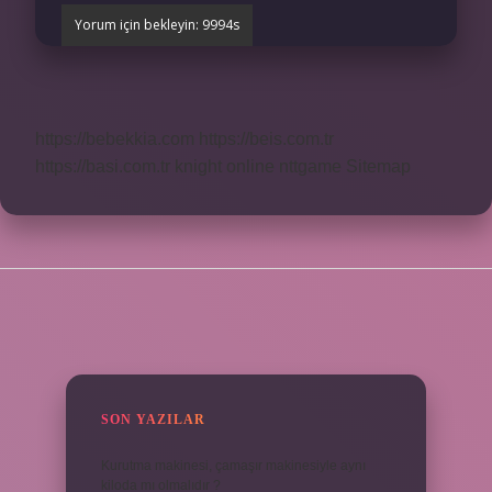
https://bebekkia.com
https://beis.com.tr
https://basi.com.tr
knight online
nttgame
Sitemap
SIDEBAR
SON YAZILAR
Kurutma makinesi, çamaşır makinesiyle aynı
kiloda mı olmalıdır ?