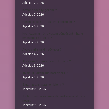
Ağustos 7, 2026
Kestane saça iyi gelir mi ?
Ağustos 7, 2026
Bosna Hersek’te Türk Lirası geçerli mi ?
Ağustos 6, 2026
Kromozomlar hücre yaşam döngüsünün hangi
evresinde ilk görülür ?
Ağustos 5, 2026
Avare şarkısını kim söylüyor ?
Ağustos 4, 2026
Abdestsiz Kur’an’a nasıl dokunulur ?
Ağustos 3, 2026
45 bin TL rakamlarla nasıl yazılır ?
Ağustos 3, 2026
Sararmış altın nasıl temizlenir ?
Temmuz 31, 2026
Toplam limit ile kullanılabilir limit arasındaki fark
nedir ?
Temmuz 29, 2026