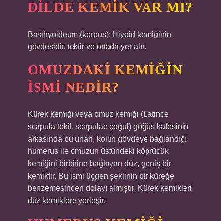
DILDE KEMIK VAR MI?
Basihyoideum (korpus): Hiyoid kemiğinin
gövdesidir, tektir ve ortada yer alır.
OMUZDAKI KEMIĞIN
ISMI NEDIR?
Kürek kemiği veya omuz kemiği (Latince
scapula tekil, scapulae çoğul) göğüs kafesinin
arkasında bulunan, kolun gövdeye bağlandığı
humerus ile omuzun üstündeki köprücük
kemiğini birbirine bağlayan düz, geniş bir
kemiktir. Bu ismi üçgen şeklinin bir küreğe
benzemesinden dolayı almıştır. Kürek kemikleri
düz kemiklere yerleşir.