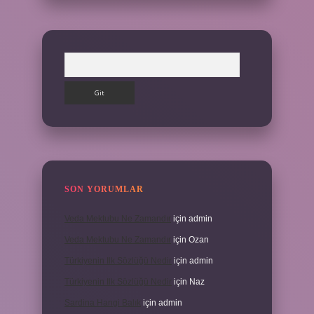
Arama
SON YORUMLAR
Veda Mektubu Ne Zamandır
için
admin
Veda Mektubu Ne Zamandır
için
Ozan
Türkiyenin Ilk Sözlüğü Nedir
için
admin
Türkiyenin Ilk Sözlüğü Nedir
için
Naz
Sardina Hangi Balık
için
admin