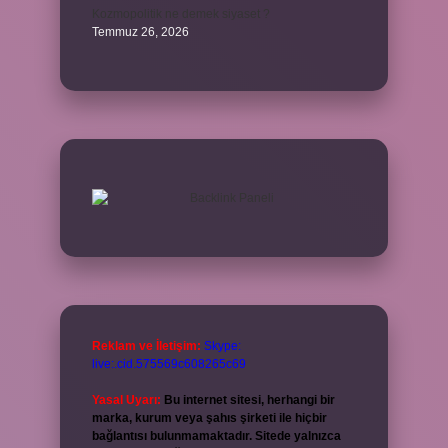
Kozmopolitik ne demek siyaset ?
Temmuz 26, 2026
Reklam ve İletişim:
Skype:
live:.cid.575569c608265c69
Yasal Uyarı:
Bu internet sitesi, herhangi bir
marka, kurum veya şahıs şirketi ile hiçbir
bağlantısı bulunmamaktadır. Sitede yalnızca