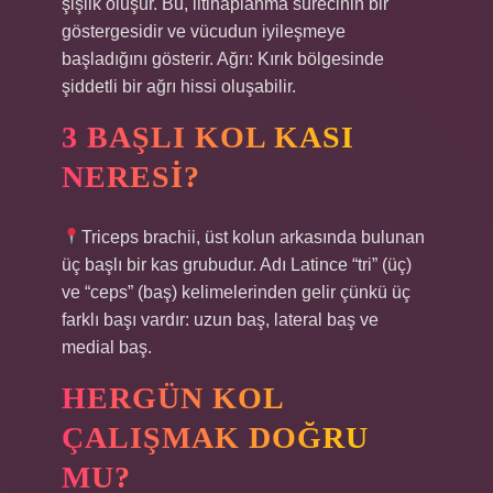
şişlik oluşur. Bu, iltihaplanma sürecinin bir
göstergesidir ve vücudun iyileşmeye
başladığını gösterir. Ağrı: Kırık bölgesinde
şiddetli bir ağrı hissi oluşabilir.
3 BAŞLI KOL KASI
NERESI?
Triceps brachii, üst kolun arkasında bulunan
üç başlı bir kas grubudur. Adı Latince “tri” (üç)
ve “ceps” (baş) kelimelerinden gelir çünkü üç
farklı başı vardır: uzun baş, lateral baş ve
medial baş.
HERGÜN KOL
ÇALIŞMAK DOĞRU
MU?