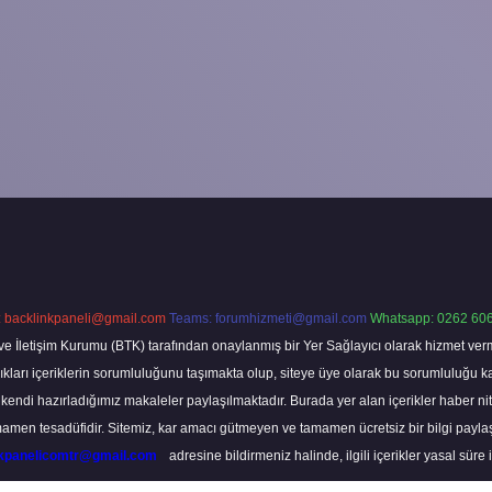
:
backlinkpaneli@gmail.com
Teams:
forumhizmeti@gmail.com
Whatsapp: 0262 606
ve İletişim Kurumu (BTK) tarafından onaylanmış bir Yer Sağlayıcı olarak hizmet verm
rı içeriklerin sorumluluğunu taşımakta olup, siteye üye olarak bu sorumluluğu kabul
a kendi hazırladığımız makaleler paylaşılmaktadır. Burada yer alan içerikler haber 
tamamen tesadüfidir. Sitemiz, kar amacı gütmeyen ve tamamen ücretsiz bir bilgi pay
nkpanelicomtr@gmail.com
adresine bildirmeniz halinde, ilgili içerikler yasal süre 