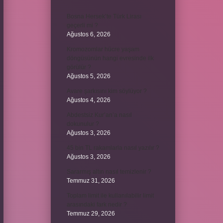
Bosna Hersek’te Türk Lirası
geçerli mi ?
Ağustos 6, 2026
Kromozomlar hücre yaşam
döngüsünün hangi evresinde ilk
görülür ?
Ağustos 5, 2026
Avare şarkısını kim söylüyor ?
Ağustos 4, 2026
Abdestsiz Kur’an’a nasıl
dokunulur ?
Ağustos 3, 2026
45 bin TL rakamlarla nasıl yazılır ?
Ağustos 3, 2026
Sararmış altın nasıl temizlenir ?
Temmuz 31, 2026
Toplam limit ile kullanılabilir limit
arasındaki fark nedir ?
Temmuz 29, 2026