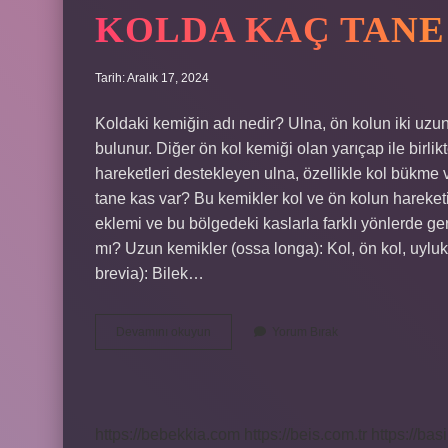
KOLDA KAÇ TANE
Tarih: Aralık 17, 2024
Koldaki kemiğin adı nedir? Ulna, ön kolun iki uzu
bulunur. Diğer ön kol kemiği olan yarıçap ile birlik
hareketleri destekleyen ulna, özellikle kol bükme 
tane kas var? Bu kemikler kol ve ön kolun hareketi
eklemi ve bu bölgedeki kaslarla farklı yönlerde gerç
mı? Uzun kemikler (ossa longa): Kol, ön kol, uylu
brevia): Bilek…
Kolda
Devamını okuyun
Yorum Bırak
Kaç
Tane
Kemik
Vardır
https://bebekkia.com
https://beis.com.tr
https://bas