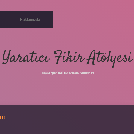
Hakkımızda
Yaratıcı Fikir Atölyesi
Hayal gücünü tasarımla buluştur!
IR