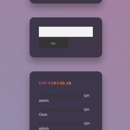
Arama
SON YORUMLAR
Veda Mektubu Ne Zamandır
için
admin
Veda Mektubu Ne Zamandır
için
Ozan
Türkiyenin Ilk Sözlüğü Nedir
için
admin