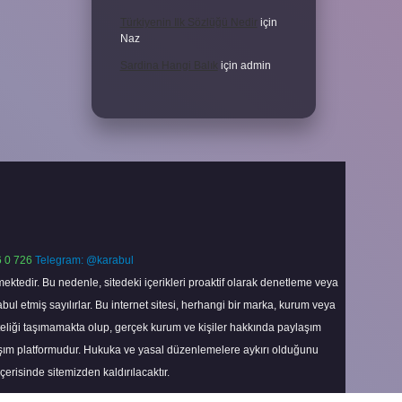
Türkiyenin Ilk Sözlüğü Nedir
için
Naz
Sardina Hangi Balık
için
admin
 0 726
Telegram: @karabul
ektedir. Bu nedenle, sitedeki içerikleri proaktif olarak denetleme veya
 etmiş sayılırlar. Bu internet sitesi, herhangi bir marka, kurum veya
niteliği taşımamakta olup, gerçek kurum ve kişiler hakkında paylaşım
laşım platformudur. Hukuka ve yasal düzenlemelere aykırı olduğunu
içerisinde sitemizden kaldırılacaktır.