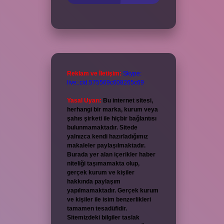
Reklam ve İletişim:
Skype:
live:.cid.575569c608265c69
Yasal Uyarı:
Bu internet sitesi,
herhangi bir marka, kurum veya
şahıs şirketi ile hiçbir bağlantısı
bulunmamaktadır. Sitede
yalnızca kendi hazırladığımız
makaleler paylaşılmaktadır.
Burada yer alan içerikler haber
niteliği taşımamakta olup,
gerçek kurum ve kişiler
hakkında paylaşım
yapılmamaktadır. Gerçek kurum
ve kişiler ile isim benzerlikleri
tamamen tesadüfidir.
Sitemizdeki bilgiler taslak