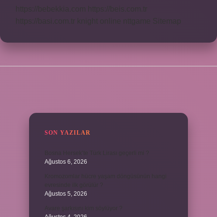
https://bebekkia.com
https://beis.com.tr
https://basi.com.tr
knight online
nttgame
Sitemap
SIDEBAR
SON YAZILAR
Bosna Hersek’te Türk Lirası geçerli mi ?
Ağustos 6, 2026
Kromozomlar hücre yaşam döngüsünün hangi
evresinde ilk görülür ?
Ağustos 5, 2026
Avare şarkısını kim söylüyor ?