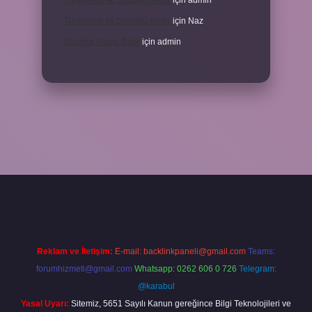
Türkiyenin Ilk Sözlüğü Nedir
için
admin
Türkiyenin Ilk Sözlüğü Nedir
için
Naz
Sardina Hangi Balık
için
admin
grandoperabet
Reklam ve İletişim:
E-mail:
backlinkpaneli@gmail.com
Teams:
forumhizmeti@gmail.com
Whatsapp: 0262 606 0 726
Telegram:
@karabul
Yasal Uyarı:
Sitemiz, 5651 Sayılı Kanun gereğince Bilgi Teknolojileri ve