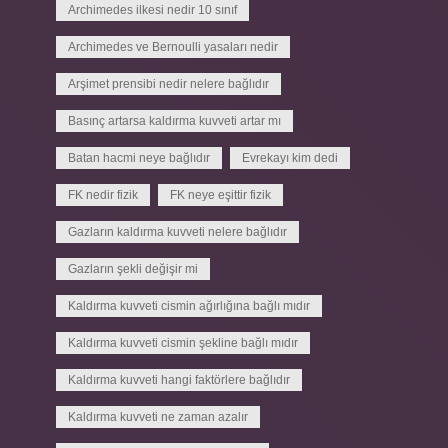
Archimedes ilkesi nedir 10 sınıf
Archimedes ve Bernoulli yasaları nedir
Arşimet prensibi nedir nelere bağlıdır
Basınç artarsa kaldırma kuvveti artar mı
Batan hacmi neye bağlıdır
Evrekayı kim dedi
FK nedir fizik
FK neye eşittir fizik
Gazların kaldırma kuvveti nelere bağlıdır
Gazların şekli değişir mi
Kaldırma kuvveti cismin ağırlığına bağlı mıdır
Kaldırma kuvveti cismin şekline bağlı mıdır
Kaldırma kuvveti hangi faktörlere bağlıdır
Kaldırma kuvveti ne zaman azalır