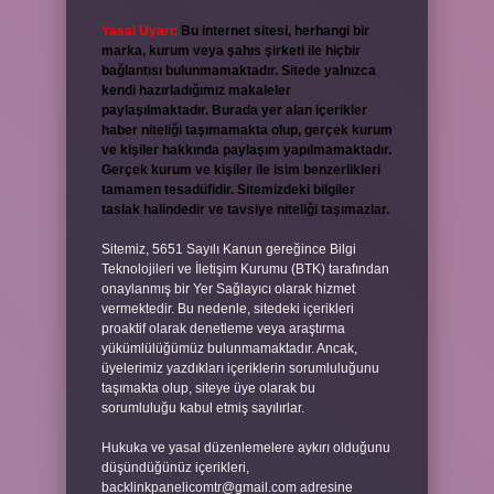
Yasal Uyarı:
Bu internet sitesi, herhangi bir
marka, kurum veya şahıs şirketi ile hiçbir
bağlantısı bulunmamaktadır. Sitede yalnızca
kendi hazırladığımız makaleler
paylaşılmaktadır. Burada yer alan içerikler
haber niteliği taşımamakta olup, gerçek kurum
ve kişiler hakkında paylaşım yapılmamaktadır.
Gerçek kurum ve kişiler ile isim benzerlikleri
tamamen tesadüfidir. Sitemizdeki bilgiler
taslak halindedir ve tavsiye niteliği taşımazlar.
Sitemiz, 5651 Sayılı Kanun gereğince Bilgi
Teknolojileri ve İletişim Kurumu (BTK) tarafından
onaylanmış bir Yer Sağlayıcı olarak hizmet
vermektedir. Bu nedenle, sitedeki içerikleri
proaktif olarak denetleme veya araştırma
yükümlülüğümüz bulunmamaktadır. Ancak,
üyelerimiz yazdıkları içeriklerin sorumluluğunu
taşımakta olup, siteye üye olarak bu
sorumluluğu kabul etmiş sayılırlar.
Hukuka ve yasal düzenlemelere aykırı olduğunu
düşündüğünüz içerikleri,
backlinkpanelicomtr@gmail.com
adresine