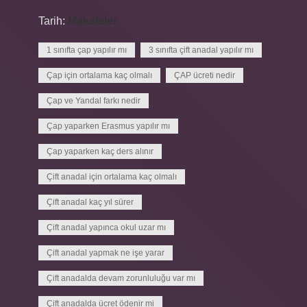
Tarih:
Makaleler
1 sınıfta çap yapılır mı
3 sınıfta çift anadal yapılır mı
Çap için ortalama kaç olmalı
ÇAP ücreti nedir
Çap ve Yandal farkı nedir
Çap yaparken Erasmus yapılır mı
Çap yaparken kaç ders alınır
Çift anadal için ortalama kaç olmalı
Çift anadal kaç yıl sürer
Çift anadal yapınca okul uzar mı
Çift anadal yapmak ne işe yarar
Çift anadalda devam zorunluluğu var mı
Çift anadalda ücret ödenir mi