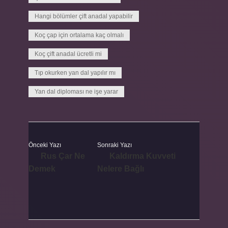
Hangi bölümler çift anadal yapabilir
Koç çap için ortalama kaç olmalı
Koç çift anadal ücretli mi
Tıp okurken yan dal yapılır mı
Yan dal diploması ne işe yarar
Önceki Yazı
Sonraki Yazı
Rus Çar Ne
Kaldırma Kuvveti
Demek
Nelere Bağlı