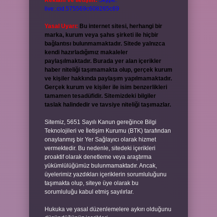
Reklam ve İletişim:
Skype:
live:.cid.575569c608265c69
Yasal Uyarı:
Bu internet sitesi, herhangi bir
marka, kurum veya şahıs şirketi ile hiçbir
bağlantısı bulunmamaktadır. Sitede yalnızca
kendi hazırladığımız makaleler
paylaşılmaktadır. Burada yer alan içerikler
haber niteliği taşımamakta olup, gerçek kurum
ve kişiler hakkında paylaşım yapılmamaktadır.
Gerçek kurum ve kişiler ile isim benzerlikleri
tamamen tesadüfidir. Sitemizdeki bilgiler
taslak halindedir ve tavsiye niteliği taşımazlar.
Sitemiz, 5651 Sayılı Kanun gereğince Bilgi
Teknolojileri ve İletişim Kurumu (BTK) tarafından
onaylanmış bir Yer Sağlayıcı olarak hizmet
vermektedir. Bu nedenle, sitedeki içerikleri
proaktif olarak denetleme veya araştırma
yükümlülüğümüz bulunmamaktadır. Ancak,
üyelerimiz yazdıkları içeriklerin sorumluluğunu
taşımakta olup, siteye üye olarak bu
sorumluluğu kabul etmiş sayılırlar.
Hukuka ve yasal düzenlemelere aykırı olduğunu