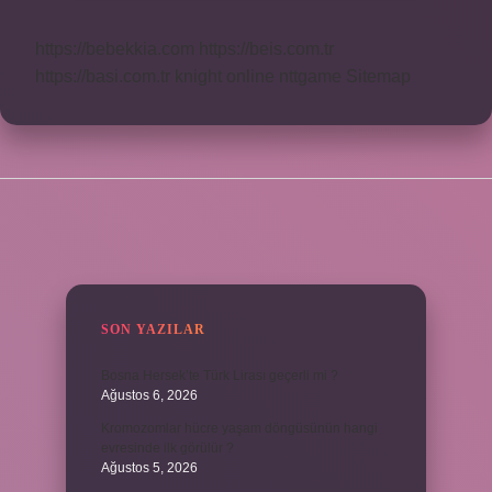
https://bebekkia.com
https://beis.com.tr
https://basi.com.tr
knight online
nttgame
Sitemap
SIDEBAR
SON YAZILAR
Bosna Hersek’te Türk Lirası geçerli mi ?
Ağustos 6, 2026
Kromozomlar hücre yaşam döngüsünün hangi
evresinde ilk görülür ?
Ağustos 5, 2026