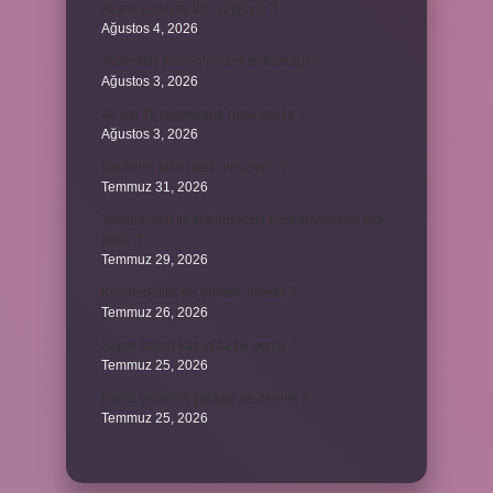
Avare şarkısını kim söylüyor ?
Ağustos 4, 2026
Abdestsiz Kur’an’a nasıl dokunulur ?
Ağustos 3, 2026
45 bin TL rakamlarla nasıl yazılır ?
Ağustos 3, 2026
Sararmış altın nasıl temizlenir ?
Temmuz 31, 2026
Toplam limit ile kullanılabilir limit arasındaki fark
nedir ?
Temmuz 29, 2026
Kozmopolitik ne demek siyaset ?
Temmuz 26, 2026
Süper balon kaç yılda bir verilir ?
Temmuz 25, 2026
Kamu yararına çalışan ne demek ?
Temmuz 25, 2026