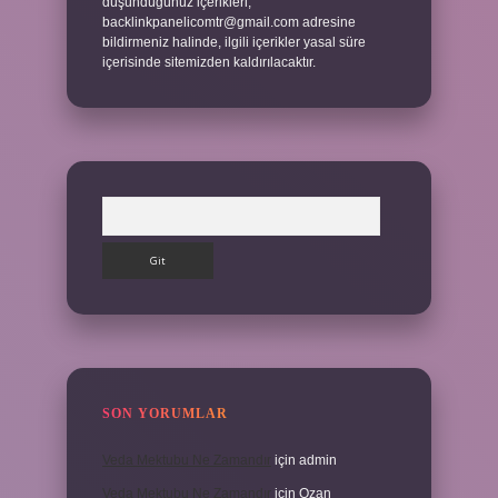
düşündüğünüz içerikleri,
backlinkpanelicomtr@gmail.com
adresine
bildirmeniz halinde, ilgili içerikler yasal süre
içerisinde sitemizden kaldırılacaktır.
Arama
SON YORUMLAR
Veda Mektubu Ne Zamandır
için
admin
Veda Mektubu Ne Zamandır
için
Ozan