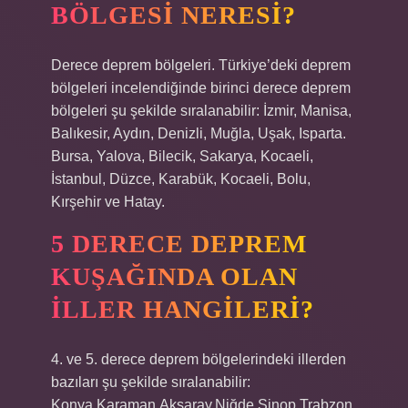
BÖLGESI NERESI?
Derece deprem bölgeleri. Türkiye’deki deprem
bölgeleri incelendiğinde birinci derece deprem
bölgeleri şu şekilde sıralanabilir: İzmir, Manisa,
Balıkesir, Aydın, Denizli, Muğla, Uşak, Isparta.
Bursa, Yalova, Bilecik, Sakarya, Kocaeli,
İstanbul, Düzce, Karabük, Kocaeli, Bolu,
Kırşehir ve Hatay.
5 DERECE DEPREM
KUŞAĞINDA OLAN
ILLER HANGILERI?
4. ve 5. derece deprem bölgelerindeki illerden
bazıları şu şekilde sıralanabilir:
Konya.Karaman.Aksaray.Niğde.Sinop.Trabzon.