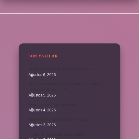
SIDEBAR
SON YAZILAR
Bosna Hersek’te Türk Lirası geçerli mi ?
Ağustos 6, 2026
Kromozomlar hücre yaşam döngüsünün hangi
evresinde ilk görülür ?
Ağustos 5, 2026
Avare şarkısını kim söylüyor ?
Ağustos 4, 2026
Abdestsiz Kur’an’a nasıl dokunulur ?
Ağustos 3, 2026
45 bin TL rakamlarla nasıl yazılır ?