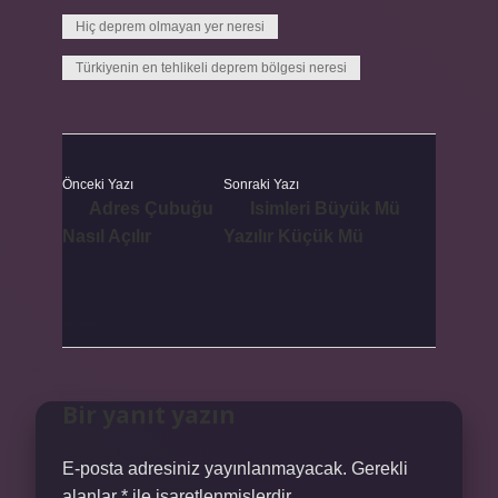
Hiç deprem olmayan yer neresi
Türkiyenin en tehlikeli deprem bölgesi neresi
Önceki Yazı
Sonraki Yazı
Adres Çubuğu
Isimleri Büyük Mü
Nasıl Açılır
Yazılır Küçük Mü
Bir yanıt yazın
E-posta adresiniz yayınlanmayacak.
Gerekli
alanlar
*
ile işaretlenmişlerdir