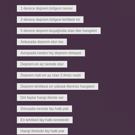
1 derece deprem bölgesi neresi
2 derece deprem bölgesi tehlikeli mi
5 derece deprem kuşağında olan iller hangileri
Ankarada deprem olur mu
Avrupada neden hiç deprem olmuyor
Deprem en az nerede olur
Deprem riski en az olan 3 ilimiz nedir
Deprem tehlikesi en yüksek illerimiz hangileri
Diri faylar hangi illerde var
Dünyada nerede fay hattı yok
En tehlikeli fay hattı nerededir
Hangi ilimizde fay hattı yok