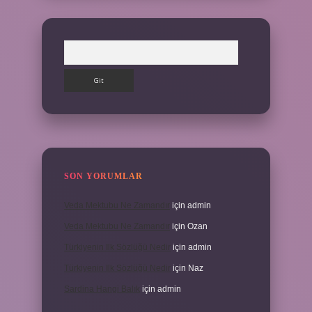
Arama
SON YORUMLAR
Veda Mektubu Ne Zamandır
için
admin
Veda Mektubu Ne Zamandır
için
Ozan
Türkiyenin Ilk Sözlüğü Nedir
için
admin
Türkiyenin Ilk Sözlüğü Nedir
için
Naz
Sardina Hangi Balık
için
admin