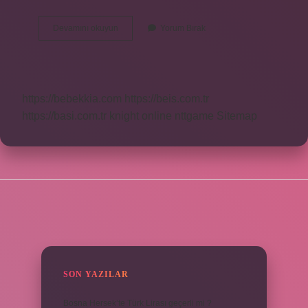
Hangi
Devamını okuyun
Yorum Bırak
Ilde
Deprem
Olmaz
https://bebekkia.com
https://beis.com.tr
https://basi.com.tr
knight online
nttgame
Sitemap
SIDEBAR
SON YAZILAR
Bosna Hersek’te Türk Lirası geçerli mi ?