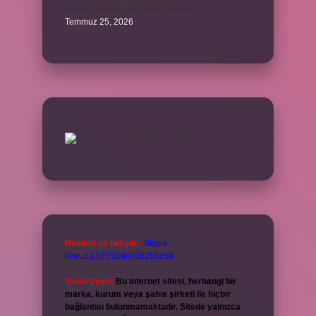
Kamu yararına çalışan ne demek ?
Temmuz 25, 2026
Reklam ve İletişim:
Skype:
live:.cid.575569c608265c69
Yasal Uyarı:
Bu internet sitesi, herhangi bir
marka, kurum veya şahıs şirketi ile hiçbir
bağlantısı bulunmamaktadır. Sitede yalnızca