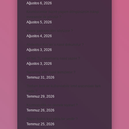
Ağustos 6, 2026
Kromozomlar hücre yaşam döngüsünün hangi
evresinde ilk görülür ?
Ağustos 5, 2026
Avare şarkısını kim söylüyor ?
Ağustos 4, 2026
Abdestsiz Kur’an’a nasıl dokunulur ?
Ağustos 3, 2026
45 bin TL rakamlarla nasıl yazılır ?
Ağustos 3, 2026
Sararmış altın nasıl temizlenir ?
Temmuz 31, 2026
Toplam limit ile kullanılabilir limit arasındaki fark
nedir ?
Temmuz 29, 2026
Kozmopolitik ne demek siyaset ?
Temmuz 26, 2026
Süper balon kaç yılda bir verilir ?
Temmuz 25, 2026