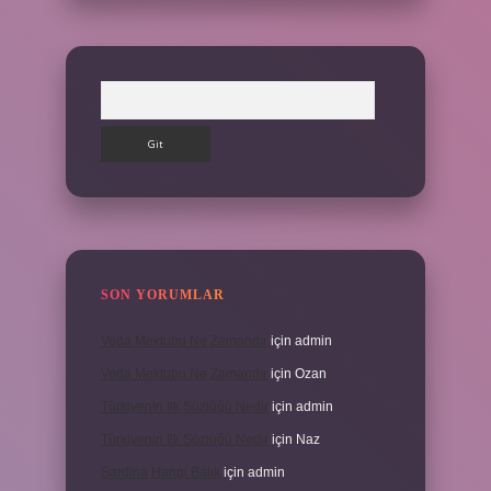
Arama
SON YORUMLAR
Veda Mektubu Ne Zamandır
için
admin
Veda Mektubu Ne Zamandır
için
Ozan
Türkiyenin Ilk Sözlüğü Nedir
için
admin
Türkiyenin Ilk Sözlüğü Nedir
için
Naz
Sardina Hangi Balık
için
admin