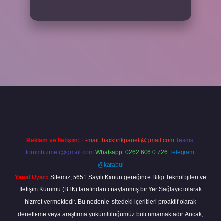
andoperabet
Reklam ve İletişim:
E-mail:
backlinkpaneli@gmail.com
Teams:
forumhizmeti@gmail.com
Whatsapp: 0262 606 0 726
Telegram:
@karabul
Yasal Uyarı:
Sitemiz, 5651 Sayılı Kanun gereğince Bilgi Teknolojileri ve
İletişim Kurumu (BTK) tarafından onaylanmış bir Yer Sağlayıcı olarak
hizmet vermektedir. Bu nedenle, sitedeki içerikleri proaktif olarak
denetleme veya araştırma yükümlülüğümüz bulunmamaktadır. Ancak,