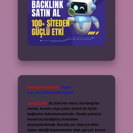
Reklam ve İletişim:
Skype:
live:.cid.575569c608265c69
Yasal Uyarı:
Bu internet sitesi, herhangi bir
marka, kurum veya şahıs şirketi ile hiçbir
bağlantısı bulunmamaktadır. Sitede yalnızca
kendi hazırladığımız makaleler
paylaşılmaktadır. Burada yer alan içerikler
haber niteliği taşımamakta olup, gerçek kurum