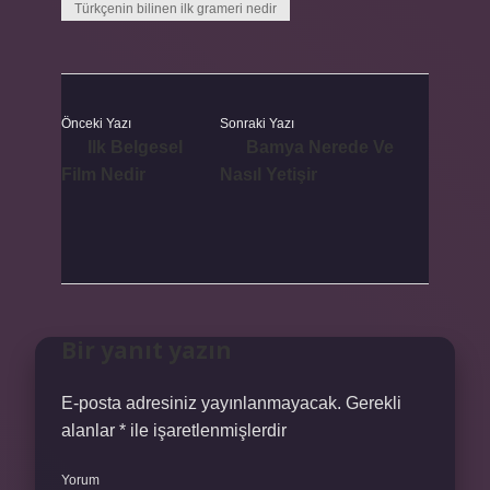
Türkçenin bilinen ilk grameri nedir
Önceki Yazı
Sonraki Yazı
Ilk Belgesel
Bamya Nerede Ve
Film Nedir
Nasıl Yetişir
Bir yanıt yazın
E-posta adresiniz yayınlanmayacak.
Gerekli
alanlar
*
ile işaretlenmişlerdir
Yorum