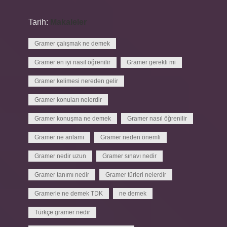
Tarih:
Makaleler
Gramer çalışmak ne demek
Gramer en iyi nasıl öğrenilir
Gramer gerekli mi
Gramer kelimesi nereden gelir
Gramer konuları nelerdir
Gramer konuşma ne demek
Gramer nasıl öğrenilir
Gramer ne anlamı
Gramer neden önemli
Gramer nedir uzun
Gramer sınavı nedir
Gramer tanımı nedir
Gramer türleri nelerdir
Gramerle ne demek TDK
ne demek
Türkçe gramer nedir