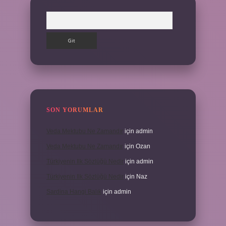
Arama
SON YORUMLAR
Veda Mektubu Ne Zamandır
için
admin
Veda Mektubu Ne Zamandır
için
Ozan
Türkiyenin Ilk Sözlüğü Nedir
için
admin
Türkiyenin Ilk Sözlüğü Nedir
için
Naz
Sardina Hangi Balık
için
admin