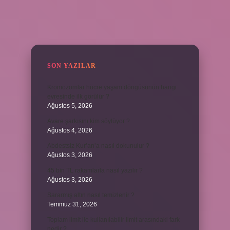
SIDEBAR
SON YAZILAR
Kromozomlar hücre yaşam döngüsünün hangi
evresinde ilk görülür ?
Ağustos 5, 2026
Avare şarkısını kim söylüyor ?
Ağustos 4, 2026
Abdestsiz Kur’an’a nasıl dokunulur ?
Ağustos 3, 2026
45 bin TL rakamlarla nasıl yazılır ?
Ağustos 3, 2026
Sararmış altın nasıl temizlenir ?
Temmuz 31, 2026
Toplam limit ile kullanılabilir limit arasındaki fark
nedir ?