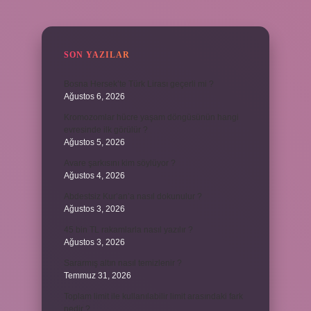
SIDEBAR
SON YAZILAR
Bosna Hersek’te Türk Lirası geçerli mi ?
Ağustos 6, 2026
Kromozomlar hücre yaşam döngüsünün hangi
evresinde ilk görülür ?
Ağustos 5, 2026
Avare şarkısını kim söylüyor ?
Ağustos 4, 2026
Abdestsiz Kur’an’a nasıl dokunulur ?
Ağustos 3, 2026
45 bin TL rakamlarla nasıl yazılır ?
Ağustos 3, 2026
Sararmış altın nasıl temizlenir ?
Temmuz 31, 2026
Toplam limit ile kullanılabilir limit arasındaki fark
nedir ?