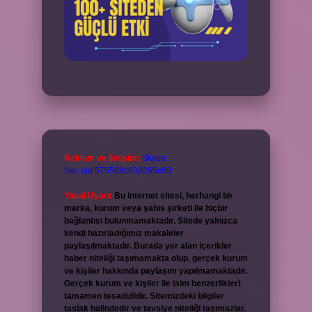
Reklam ve İletişim:
Skype:
live:.cid.575569c608265c69
Yasal Uyarı:
Bu internet sitesi, herhangi bir
marka, kurum veya şahıs şirketi ile hiçbir
bağlantısı bulunmamaktadır. Sitede yalnızca
kendi hazırladığımız makaleler
paylaşılmaktadır. Burada yer alan içerikler
haber niteliği taşımamakta olup, gerçek kurum
ve kişiler hakkında paylaşım yapılmamaktadır.
Gerçek kurum ve kişiler ile isim benzerlikleri
tamamen tesadüfidir. Sitemizdeki bilgiler
taslak halindedir ve tavsiye niteliği taşımazlar.