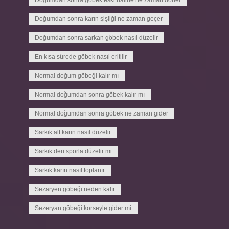
Doğumdan sonra göbek eski haline ne zaman döner
Doğumdan sonra karın şişliği ne zaman geçer
Doğumdan sonra sarkan göbek nasıl düzelir
En kısa sürede göbek nasıl eritilir
Normal doğum göbeği kalır mı
Normal doğumdan sonra göbek kalır mı
Normal doğumdan sonra göbek ne zaman gider
Sarkık alt karın nasıl düzelir
Sarkık deri sporla düzelir mi
Sarkık karın nasıl toplanır
Sezaryen göbeği neden kalır
Sezeryan göbeği korseyle gider mi