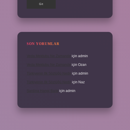
SON YORUMLAR
Veda Mektubu Ne Zamandır
için
admin
Veda Mektubu Ne Zamandır
için
Ozan
Türkiyenin Ilk Sözlüğü Nedir
için
admin
Türkiyenin Ilk Sözlüğü Nedir
için
Naz
Sardina Hangi Balık
için
admin