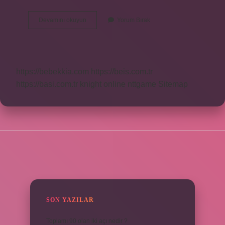
Doğum
Devamını okuyun
Yorum Bırak
Sonrası
Karın
Eski
Haline
Döner
https://bebekkia.com
https://beis.com.tr
Mi
https://basi.com.tr
knight online
nttgame
Sitemap
SIDEBAR
SON YAZILAR
Toplamı 90 olan iki açı nedir ?