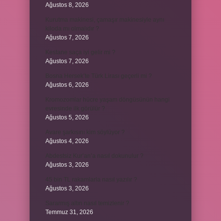
Ağustos 8, 2026
Kurutma makinesi, çamaşır makinesiyle aynı
kiloda mı olmalıdır ?
Ağustos 7, 2026
Kestane saça iyi gelir mi ?
Ağustos 7, 2026
Bosna Hersek’te Türk Lirası geçerli mi ?
Ağustos 6, 2026
Kromozomlar hücre yaşam döngüsünün hangi
evresinde ilk görülür ?
Ağustos 5, 2026
Avare şarkısını kim söylüyor ?
Ağustos 4, 2026
Abdestsiz Kur’an’a nasıl dokunulur ?
Ağustos 3, 2026
45 bin TL rakamlarla nasıl yazılır ?
Ağustos 3, 2026
Sararmış altın nasıl temizlenir ?
Temmuz 31, 2026