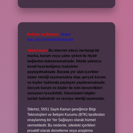
Reklam ve İletişim:
Skype:
live:.cid.575569c608265c69
Yasal Uyarı:
Bu internet sitesi, herhangi bir
marka, kurum veya şahıs şirketi ile hiçbir
bağlantısı bulunmamaktadır. Sitede yalnızca
kendi hazırladığımız makaleler
paylaşılmaktadır. Burada yer alan içerikler
haber niteliği taşımamakta olup, gerçek kurum
ve kişiler hakkında paylaşım yapılmamaktadır.
Gerçek kurum ve kişiler ile isim benzerlikleri
tamamen tesadüfidir. Sitemizdeki bilgiler
taslak halindedir ve tavsiye niteliği taşımazlar.
Sitemiz, 5651 Sayılı Kanun gereğince Bilgi
Teknolojileri ve İletişim Kurumu (BTK) tarafından
onaylanmış bir Yer Sağlayıcı olarak hizmet
vermektedir. Bu nedenle, sitedeki içerikleri
proaktif olarak denetleme veya araştırma