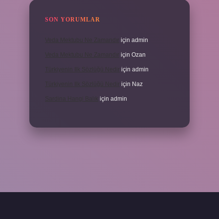
SON YORUMLAR
Veda Mektubu Ne Zamandır
için
admin
Veda Mektubu Ne Zamandır
için
Ozan
Türkiyenin Ilk Sözlüğü Nedir
için
admin
Türkiyenin Ilk Sözlüğü Nedir
için
Naz
Sardina Hangi Balık
için
admin
grandoperabet