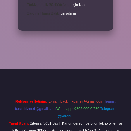
Türkiyenin Ilk Sözlüğü Nedir
için
Naz
Sardina Hangi Balık
için
admin
t
Reklam ve İletişim:
E-mail:
backlinkpaneli@gmail.com
Teams:
forumhizmeti@gmail.com
Whatsapp: 0262 606 0 726
Telegram:
@karabul
Yasal Uyarı:
Sitemiz, 5651 Sayılı Kanun gereğince Bilgi Teknolojileri ve
İletişim Kurumu (BTK) tarafından onaylanmış bir Yer Sağlayıcı olarak