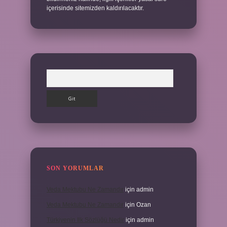
içerisinde sitemizden kaldırılacaktır.
Arama
SON YORUMLAR
Veda Mektubu Ne Zamandır
için
admin
Veda Mektubu Ne Zamandır
için
Ozan
Türkiyenin Ilk Sözlüğü Nedir
için
admin