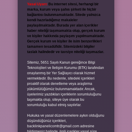
Yasal Uyarı:
Bu internet sitesi, herhangi bir
marka, kurum veya şahıs şirketi ile hiçbir
bağlantısı bulunmamaktadır. Sitede yalnızca
kendi hazırladığımız makaleler
paylaşılmaktadır. Burada yer alan içerikler
haber niteliği taşımamakta olup, gerçek kurum
ve kişiler hakkında paylaşım yapılmamaktadır.
Gerçek kurum ve kişiler ile isim benzerlikleri
tamamen tesadüfidir. Sitemizdeki bilgiler
taslak halindedir ve tavsiye niteliği taşımazlar.
Sitemiz, 5651 Sayılı Kanun gereğince Bilgi
Teknolojileri ve İletişim Kurumu (BTK) tarafından
onaylanmış bir Yer Sağlayıcı olarak hizmet
vermektedir. Bu nedenle, sitedeki içerikleri
proaktif olarak denetleme veya araştırma
yükümlülüğümüz bulunmamaktadır. Ancak,
üyelerimiz yazdıkları içeriklerin sorumluluğunu
taşımakta olup, siteye üye olarak bu
sorumluluğu kabul etmiş sayılırlar.
Hukuka ve yasal düzenlemelere aykırı olduğunu
düşündüğünüz içerikleri,
backlinkpanelicomtr@gmail.com
adresine
bildirmeniz halinde, ilgili içerikler yasal süre