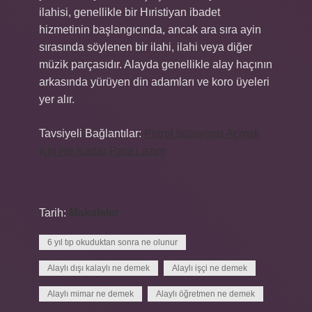
ilahisi, genellikle bir Hıristiyan ibadet
hizmetinin başlangıcında, ancak ara sıra ayin
sırasında söylenen bir ilahi, ilahi veya diğer
müzik parçasıdır. Alayda genellikle alay haçının
arkasında yürüyen din adamları ve koro üyeleri
yer alır.
Tavsiyeli Bağlantılar:
Petrol Istasyonu Açmak
Için Ne Kadar Para Lazım
Tarih:
Makaleler
6 yıl tıp okuduktan sonra ne olunur
Alaylı dışı kalaylı ne demek
Alaylı işçi ne demek
Alaylı mimar ne demek
Alaylı öğretmen ne demek