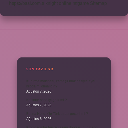
https://basi.com.tr
knight online
nttgame
Sitemap
SIDEBAR
SON YAZILAR
Kurutma makinesi, çamaşır makinesiyle aynı
kiloda mı olmalıdır ?
Ağustos 7, 2026
Kestane saça iyi gelir mi ?
Ağustos 7, 2026
Bosna Hersek’te Türk Lirası geçerli mi ?
Ağustos 6, 2026
Kromozomlar hücre yaşam döngüsünün hangi