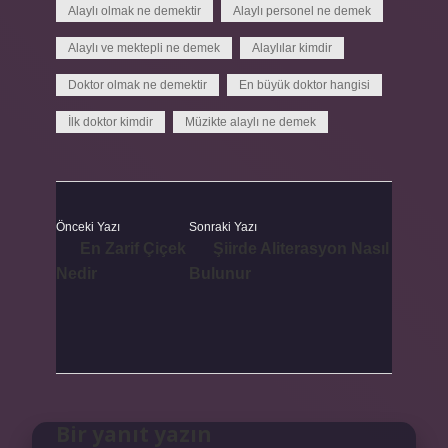
Alaylı olmak ne demektir
Alaylı personel ne demek
Alaylı ve mektepli ne demek
Alaylılar kimdir
Doktor olmak ne demektir
En büyük doktor hangisi
İlk doktor kimdir
Müzikte alaylı ne demek
Önceki Yazı
Sonraki Yazı
En Zarif Çiçek
Şiirde Aliterasyon Nasıl
Nedir
Bulunur
Bir yanıt yazın