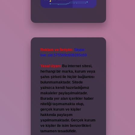
Reklam ve İletişim:
Skype:
live:.cid.575569c608265c69
Yasal Uyarı:
Bu internet sitesi,
herhangi bir marka, kurum veya
şahıs şirketi ile hiçbir bağlantısı
bulunmamaktadır. Sitede
yalnızca kendi hazırladığımız
makaleler paylaşılmaktadır.
Burada yer alan içerikler haber
niteliği taşımamakta olup,
gerçek kurum ve kişiler
hakkında paylaşım
yapılmamaktadır. Gerçek kurum
ve kişiler ile isim benzerlikleri
tamamen tesadüfidir.