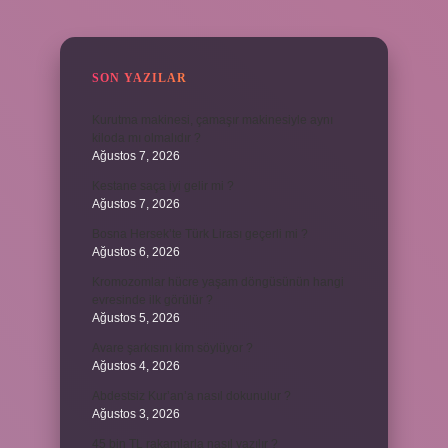
SIDEBAR
SON YAZILAR
Kurutma makinesi, çamaşır makinesiyle aynı
kiloda mı olmalıdır ?
Ağustos 7, 2026
Kestane saça iyi gelir mi ?
Ağustos 7, 2026
Bosna Hersek’te Türk Lirası geçerli mi ?
Ağustos 6, 2026
Kromozomlar hücre yaşam döngüsünün hangi
evresinde ilk görülür ?
Ağustos 5, 2026
Avare şarkısını kim söylüyor ?
Ağustos 4, 2026
Abdestsiz Kur’an’a nasıl dokunulur ?
Ağustos 3, 2026
45 bin TL rakamlarla nasıl yazılır ?