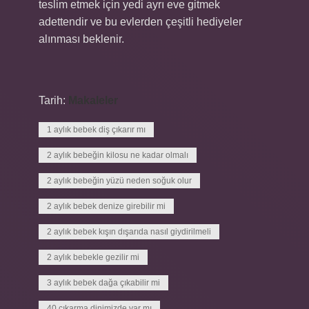
teslim etmek için yedi ayrı eve gitmek
adettendir ve bu evlerden çeşitli hediyeler
alınması beklenir.
Tarih:
Makaleler
1 aylık bebek diş çıkarır mı
2 aylık bebeğin kilosu ne kadar olmalı
2 aylık bebeğin yüzü neden soğuk olur
2 aylık bebek denize girebilir mi
2 aylık bebek kışın dışarıda nasıl giydirilmeli
2 aylık bebekle gezilir mi
3 aylık bebek dağa çıkabilir mi
40 çıkarma dinimizde var mı