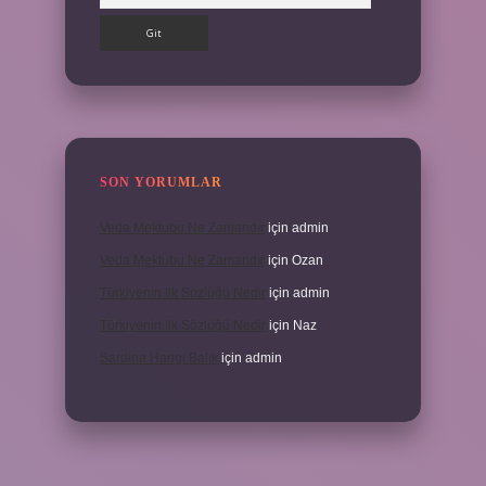
SON YORUMLAR
Veda Mektubu Ne Zamandır
için
admin
Veda Mektubu Ne Zamandır
için
Ozan
Türkiyenin Ilk Sözlüğü Nedir
için
admin
Türkiyenin Ilk Sözlüğü Nedir
için
Naz
Sardina Hangi Balık
için
admin