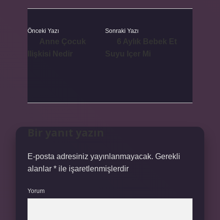
Önceki Yazı
Sonraki Yazı
Anne Çocuk
6 Aylık Bebek Et
Ilişkisi Nedir
Suyu Içer Mi
Bir yanıt yazın
E-posta adresiniz yayınlanmayacak.
Gerekli
alanlar
*
ile işaretlenmişlerdir
Yorum