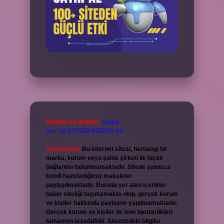
Reklam ve İletişim:
Skype:
live:.cid.575569c608265c69
Yasal Uyarı:
Bu internet sitesi, herhangi bir
marka, kurum veya şahıs şirketi ile hiçbir
bağlantısı bulunmamaktadır. Sitede yalnızca
kendi hazırladığımız makaleler
paylaşılmaktadır. Burada yer alan içerikler
haber niteliği taşımamakta olup, gerçek kurum
ve kişiler hakkında paylaşım yapılmamaktadır.
Gerçek kurum ve kişiler ile isim benzerlikleri
tamamen tesadüfidir. Sitemizdeki bilgiler