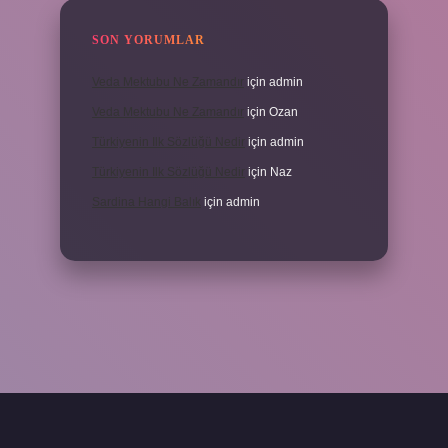
SON YORUMLAR
Veda Mektubu Ne Zamandır
için
admin
Veda Mektubu Ne Zamandır
için
Ozan
Türkiyenin Ilk Sözlüğü Nedir
için
admin
Türkiyenin Ilk Sözlüğü Nedir
için
Naz
Sardina Hangi Balık
için
admin
grandoperabet