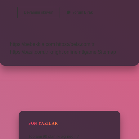
2
Devamını okuyun
Yorum Bırak
Aylık
Bebek
Dışarı
Çıkarılır
Mı
https://bebekkia.com
https://beis.com.tr
https://basi.com.tr
knight online
nttgame
Sitemap
SIDEBAR
SON YAZILAR
Toplamı 90 olan iki açı nedir ?