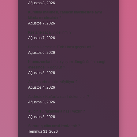
Ağustos 8, 2026
Kurutma makinesi, çamaşır makinesiyle aynı
kiloda mı olmalıdır ?
Ağustos 7, 2026
Kestane saça iyi gelir mi ?
Ağustos 7, 2026
Bosna Hersek’te Türk Lirası geçerli mi ?
Ağustos 6, 2026
Kromozomlar hücre yaşam döngüsünün hangi
evresinde ilk görülür ?
Ağustos 5, 2026
Avare şarkısını kim söylüyor ?
Ağustos 4, 2026
Abdestsiz Kur’an’a nasıl dokunulur ?
Ağustos 3, 2026
45 bin TL rakamlarla nasıl yazılır ?
Ağustos 3, 2026
Sararmış altın nasıl temizlenir ?
Temmuz 31, 2026