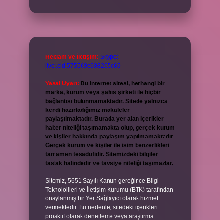
Reklam ve İletişim:
Skype:
live:.cid.575569c608265c69
Yasal Uyarı:
Bu internet sitesi, herhangi bir
marka, kurum veya şahıs şirketi ile hiçbir
bağlantısı bulunmamaktadır. Sitede yalnızca
kendi hazırladığımız makaleler
paylaşılmaktadır. Burada yer alan içerikler
haber niteliği taşımamakta olup, gerçek kurum
ve kişiler hakkında paylaşım yapılmamaktadır.
Gerçek kurum ve kişiler ile isim benzerlikleri
tamamen tesadüfidir. Sitemizdeki bilgiler
taslak halindedir ve tavsiye niteliği taşımazlar.
Sitemiz, 5651 Sayılı Kanun gereğince Bilgi
Teknolojileri ve İletişim Kurumu (BTK) tarafından
onaylanmış bir Yer Sağlayıcı olarak hizmet
vermektedir. Bu nedenle, sitedeki içerikleri
proaktif olarak denetleme veya araştırma