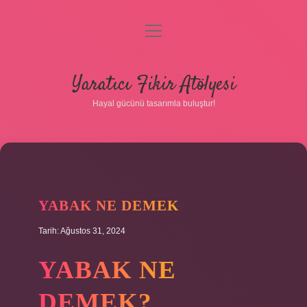
menüyü
aç
Anasayfa
Yaratıcı Fikir Atölyesi
Gizlilik Politikası
Hayal gücünü tasarımla buluştur!
Yasal Uyarı
Hakkımızda
YABAK NE DEMEK
Tarih: Ağustos 31, 2024
YABAK NE
DEMEK?