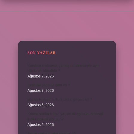
SIDEBAR
SON YAZILAR
Kurutma makinesi, çamaşır makinesiyle aynı
kiloda mı olmalıdır ?
Ağustos 7, 2026
Kestane saça iyi gelir mi ?
Ağustos 7, 2026
Bosna Hersek’te Türk Lirası geçerli mi ?
Ağustos 6, 2026
Kromozomlar hücre yaşam döngüsünün hangi
evresinde ilk görülür ?
Ağustos 5, 2026
Avare şarkısını kim söylüyor ?