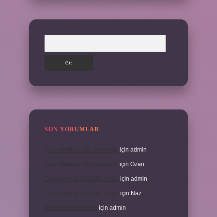
Arama
SON YORUMLAR
Veda Mektubu Ne Zamandır
için
admin
Veda Mektubu Ne Zamandır
için
Ozan
Türkiyenin Ilk Sözlüğü Nedir
için
admin
Türkiyenin Ilk Sözlüğü Nedir
için
Naz
Sardina Hangi Balık
için
admin