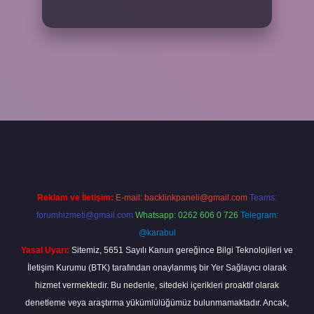
et
Reklam ve İletişim:
E-mail:
backlinkpaneli@gmail.com
Teams:
forumhizmeti@gmail.com
Whatsapp: 0262 606 0 726
Telegram:
@karabul
Yasal Uyarı:
Sitemiz, 5651 Sayılı Kanun gereğince Bilgi Teknolojileri ve
İletişim Kurumu (BTK) tarafından onaylanmış bir Yer Sağlayıcı olarak
hizmet vermektedir. Bu nedenle, sitedeki içerikleri proaktif olarak
denetleme veya araştırma yükümlülüğümüz bulunmamaktadır. Ancak,