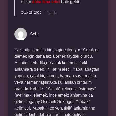
metin
daha ikna edici
hale geldi.
Ocak 23, 2026
Yanıtla
Selin
Yazı bilgilendirici bir çizgide ilerliyor; Yabak ne
demek için daha fazla örnek faydalı olurdu.
Anlatım ilerledikçe Yabak kelimesi, farklı
anlamlara gelebilir: Tarım aleti : Yaba, ağaçtan
yapılan, çatal biçiminde, harman savurmakta
veya harman taşımakta kullanılan bir tarım
aracıdır. Kelime : “Yabak” kelimesi, “winnow”
(ayrılmak, elemek, incelemek) anlamına da
gelir. Çağatay Osmanlı Sözlüğü : “Yabak”
kelimesi, “yapak, ince yön, tiftik” anlamlarına
gelir. turkish. daha anlamlı hale geliyor.