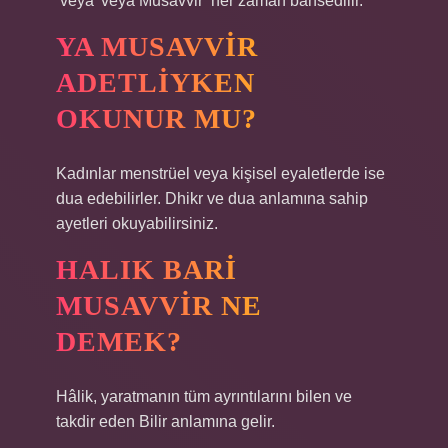
‘veya’ veya Musavvir ‘her zaman bahsedilir.
YA MUSAVVIR
ADETLIYKEN
OKUNUR MU?
Kadınlar menstrüel veya kişisel eyaletlerde ise
dua edebilirler. Dhikr ve dua anlamına sahip
ayetleri okuyabilirsiniz.
HALIK BARI
MUSAVVIR NE
DEMEK?
Hâlik, yaratmanın tüm ayrıntılarını bilen ve
takdir eden Bilir anlamına gelir.