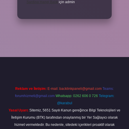
Sardina Hangi Balık
için
admin
rabet
Reklam ve İletişim:
E-mail:
backlinkpaneli@gmail.com
Teams:
forumhizmeti@gmail.com
Whatsapp: 0262 606 0 726
Telegram:
@karabul
Yasal Uyarı:
Sitemiz, 5651 Sayılı Kanun gereğince Bilgi Teknolojileri ve
İletişim Kurumu (BTK) tarafından onaylanmış bir Yer Sağlayıcı olarak
hizmet vermektedir. Bu nedenle, sitedeki içerikleri proaktif olarak