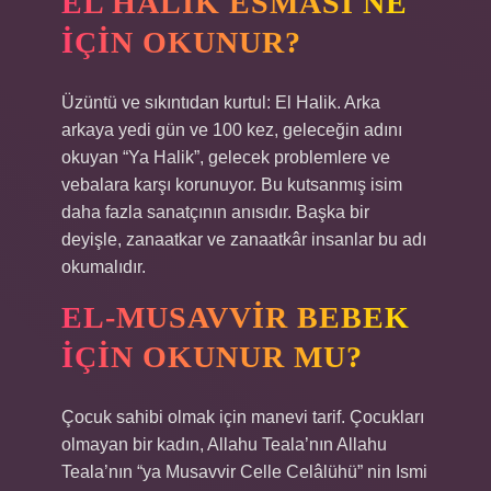
EL HALIK ESMASI NE
IÇIN OKUNUR?
Üzüntü ve sıkıntıdan kurtul: El Halik. Arka
arkaya yedi gün ve 100 kez, geleceğin adını
okuyan “Ya Halik”, gelecek problemlere ve
vebalara karşı korunuyor. Bu kutsanmış isim
daha fazla sanatçının anısıdır. Başka bir
deyişle, zanaatkar ve zanaatkâr insanlar bu adı
okumalıdır.
EL-MUSAVVIR BEBEK
IÇIN OKUNUR MU?
Çocuk sahibi olmak için manevi tarif. Çocukları
olmayan bir kadın, Allahu Teala’nın Allahu
Teala’nın “ya Musavvir Celle Celâlühü” nin Ismi