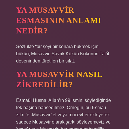
YA MUSAVVIR
ESMASININ ANLAMI
NEDIR?
Sözlükte “bir şeyi bir kenara bükmek için
bükün; Musavvir, Savrik Kökün Kökünün Taf’îl
deseninden türetilen bir sıfat.
YA MUSAVVIR NASIL
ZIKREDILIR?
Esmaül Hüsna, Allah’ın 99 ismini söylediğinde
tek başına bahsedilmez. Örneğin, bu Esma ı
zikri ‘el-Musavvir’ el veya mücevher ekleyerek
sadece Musavvir olarak şarkı söyleyemeyiz ve