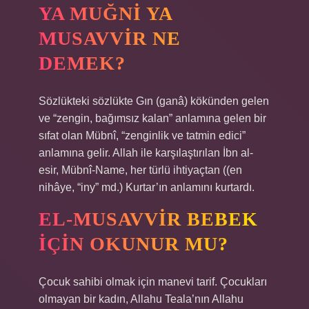
YA MUĞNI YA
MUSAVVIR NE
DEMEK?
Sözlükteki sözlükte Gın (ganâ) kökünden gelen
ve “zengin, bağımsız kalan” anlamına gelen bir
sıfat olan Mübnî, “zenginlik ve tatmin edici”
anlamına gelir. Allah ile karşılaştırılan İbn al-
esir, Mübnî-Name, her türlü ihtiyaçtan ((en
nihâye, “iny” md.) Kurtar’ın anlamını kurtardı.
EL-MUSAVVIR BEBEK
IÇIN OKUNUR MU?
Çocuk sahibi olmak için manevi tarif. Çocukları
olmayan bir kadın, Allahu Teala’nın Allahu