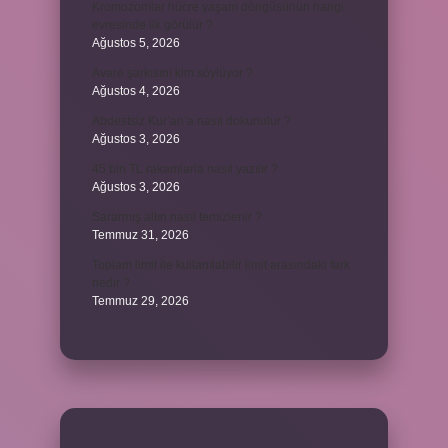
Kromozomlar hücre yaşam döngüsünün hangi
evresinde ilk görülür ?
Ağustos 5, 2026
Avare şarkısını kim söylüyor ?
Ağustos 4, 2026
Abdestsiz Kur’an’a nasıl dokunulur ?
Ağustos 3, 2026
45 bin TL rakamlarla nasıl yazılır ?
Ağustos 3, 2026
Sararmış altın nasıl temizlenir ?
Temmuz 31, 2026
Toplam limit ile kullanılabilir limit arasındaki fark
nedir ?
Temmuz 29, 2026