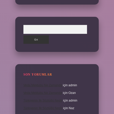
Arama
SON YORUMLAR
Veda Mektubu Ne Zamandır
için
admin
Veda Mektubu Ne Zamandır
için
Ozan
Türkiyenin Ilk Sözlüğü Nedir
için
admin
Türkiyenin Ilk Sözlüğü Nedir
için
Naz