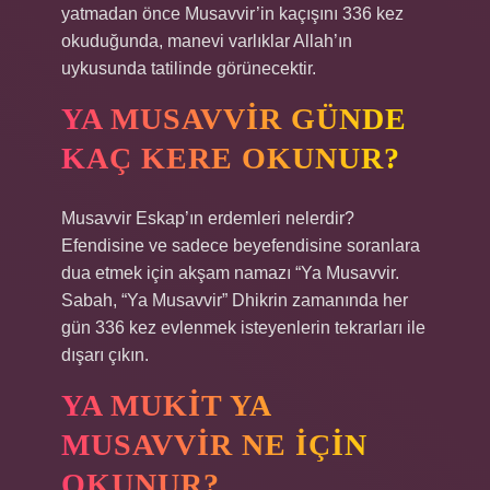
yatmadan önce Musavvir’in kaçışını 336 kez
okuduğunda, manevi varlıklar Allah’ın
uykusunda tatilinde görünecektir.
YA MUSAVVIR GÜNDE
KAÇ KERE OKUNUR?
Musavvir Eskap’ın erdemleri nelerdir?
Efendisine ve sadece beyefendisine soranlara
dua etmek için akşam namazı “Ya Musavvir.
Sabah, “Ya Musavvir” Dhikrin zamanında her
gün 336 kez evlenmek isteyenlerin tekrarları ile
dışarı çıkın.
YA MUKIT YA
MUSAVVIR NE IÇIN
OKUNUR?