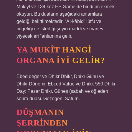
Mukiyt ve 134 kez ES-Same’de bir dilim ekmek
okuyun. Bu duaların aşağıdaki anlamlara
geldiği belirtilmektedir: “Al-kâbid” lütfu ve
bilgeliği ile istediği şeyin maddi ve manevi
yiyecekleri “anlamına gelir.
YA MUKÎT HANGI
ORGANA IYI GELIR?
Ebed değer ve Dhikr Dhikr, Dhikr Günü ve
Dhikr Dönemi: Ebced Value ve Dhikr. 550 Dhikr
Day; Pazar Dhikr. Güneş (sabah ve öğleden
sonra duası. Gezegen: Satürn.
DÜŞMANIN
ŞERRINDEN