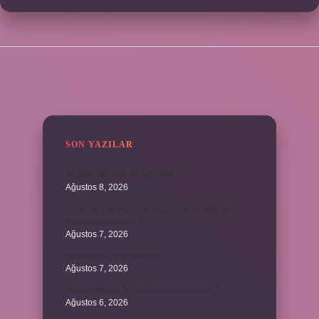
SIDEBAR
SON YAZILAR
Toplamı 90 olan iki açı nedir ?
Ağustos 8, 2026
Kurutma makinesi, çamaşır makinesiyle aynı
kiloda mı olmalıdır ?
Ağustos 7, 2026
Kestane saça iyi gelir mi ?
Ağustos 7, 2026
Bosna Hersek’te Türk Lirası geçerli mi ?
Ağustos 6, 2026