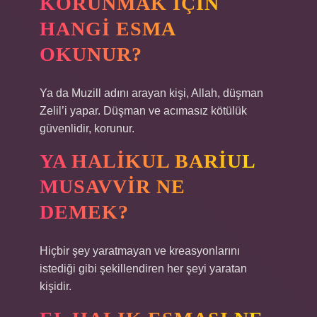
KORUNMAK IÇIN
HANGI ESMA
OKUNUR?
Ya da Muzill adını arayan kişi, Allah, düşman
Zelil’i yapar. Düşman ve acımasız kötülük
güvenlidir, korunur.
YA HALIKUL BARIUL
MUSAVVIR NE
DEMEK?
Hiçbir şey yaratmayan ve kreasyonlarını
istediği gibi şekillendiren her şeyi yaratan
kişidir.