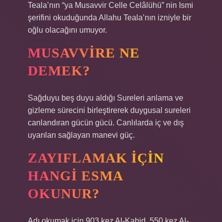
Teala’nın “ya Musavvir Celle Celâlühü” nin Ismi
şerifini okuduğunda Allahu Teala’nın izniyle bir
oğlu olacağını umuyor.
MUSAVVIRE NE
DEMEK?
Sağduyu beş duyu aldığı Sureleri anlama ve
gizleme sürecini birleştirerek duygusal sureleri
canlandıran gücün gücü. Canlılarda iç ve dış
uyarıları sağlayan manevi güç.
ZAYIFLAMAK IÇIN
HANGI ESMA
OKUNUR?
Adı okumak için 903 kez Al-Kabid, 550 kez Al-