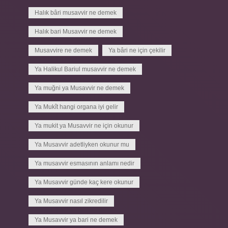
Halık bâri musavvir ne demek
Halık bari Musavvir ne demek
Musavvire ne demek
Ya bâri ne için çekilir
Ya Halikul Bariul musavvir ne demek
Ya muğni ya Musavvir ne demek
Ya Mukît hangi organa iyi gelir
Ya mukit ya Musavvir ne için okunur
Ya Musavvir adetliyken okunur mu
Ya musavvir esmasının anlamı nedir
Ya Musavvir günde kaç kere okunur
Ya Musavvir nasıl zikredilir
Ya Musavvir ya bari ne demek