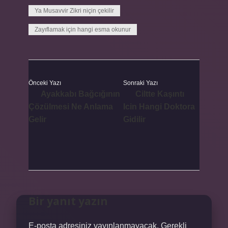
Ya Musavvir Zikri niçin çekilir
Zayıflamak için hangi esma okunur
Önceki Yazı
Sonraki Yazı
Ayakkabı Bağcığının
Ciltte Kaşıntı
Çözülmesi Ne Anlama
Icin Hangi Doktora
Gelir
Gidilir
Bir yanıt yazın
E-posta adresiniz yayınlanmayacak.
Gerekli