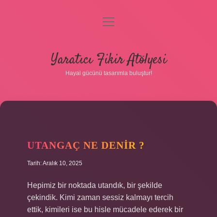
menüyü
aç
Anasayfa
Yaratıcı Fikir Atölyesi
Gizlilik Politikası
Hayal gücünü tasarımla buluştur!
Yasal Uyarı
Hakkımızda
UTANGAÇ NE DENIR ?
Tarih: Aralık 10, 2025
Hepimiz bir noktada utandık, bir şekilde
çekindik. Kimi zaman sessiz kalmayı tercih
ettik, kimileri ise bu hisle mücadele ederek bir