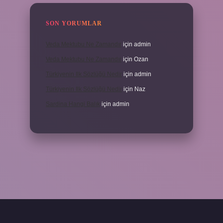
SON YORUMLAR
Veda Mektubu Ne Zamandır
için
admin
Veda Mektubu Ne Zamandır
için
Ozan
Türkiyenin Ilk Sözlüğü Nedir
için
admin
Türkiyenin Ilk Sözlüğü Nedir
için
Naz
Sardina Hangi Balık
için
admin
abet