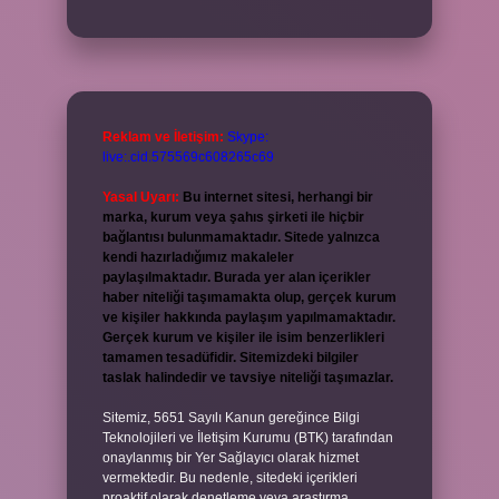
Reklam ve İletişim:
Skype:
live:.cid.575569c608265c69
Yasal Uyarı:
Bu internet sitesi, herhangi bir
marka, kurum veya şahıs şirketi ile hiçbir
bağlantısı bulunmamaktadır. Sitede yalnızca
kendi hazırladığımız makaleler
paylaşılmaktadır. Burada yer alan içerikler
haber niteliği taşımamakta olup, gerçek kurum
ve kişiler hakkında paylaşım yapılmamaktadır.
Gerçek kurum ve kişiler ile isim benzerlikleri
tamamen tesadüfidir. Sitemizdeki bilgiler
taslak halindedir ve tavsiye niteliği taşımazlar.
Sitemiz, 5651 Sayılı Kanun gereğince Bilgi
Teknolojileri ve İletişim Kurumu (BTK) tarafından
onaylanmış bir Yer Sağlayıcı olarak hizmet
vermektedir. Bu nedenle, sitedeki içerikleri
proaktif olarak denetleme veya araştırma