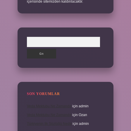
içerisinde sitemizden kaldırılacaktır.
Arama
SON YORUMLAR
Veda Mektubu Ne Zamandır
için
admin
Veda Mektubu Ne Zamandır
için
Ozan
Türkiyenin Ilk Sözlüğü Nedir
için
admin