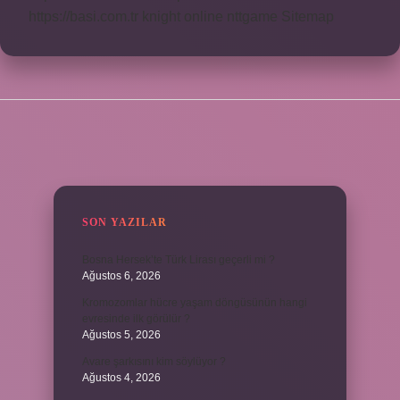
https://basi.com.tr
knight online
nttgame
Sitemap
SIDEBAR
SON YAZILAR
Bosna Hersek’te Türk Lirası geçerli mi ?
Ağustos 6, 2026
Kromozomlar hücre yaşam döngüsünün hangi
evresinde ilk görülür ?
Ağustos 5, 2026
Avare şarkısını kim söylüyor ?
Ağustos 4, 2026