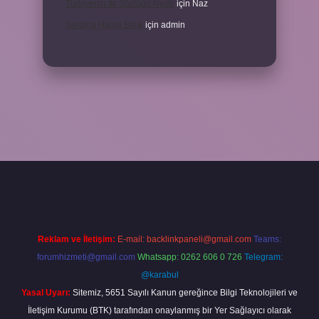
Türkiyenin Ilk Sözlüğü Nedir
için
Naz
Sardina Hangi Balık
için
admin
grandoperabet
Reklam ve İletişim:
E-mail:
backlinkpaneli@gmail.com
Teams:
forumhizmeti@gmail.com
Whatsapp: 0262 606 0 726
Telegram:
@karabul
Yasal Uyarı:
Sitemiz, 5651 Sayılı Kanun gereğince Bilgi Teknolojileri ve
İletişim Kurumu (BTK) tarafından onaylanmış bir Yer Sağlayıcı olarak