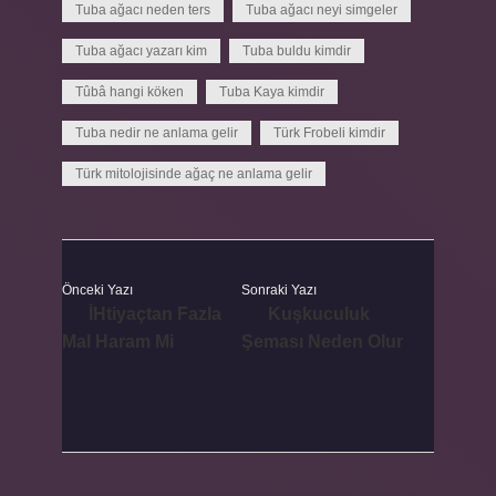
Tuba ağacı neden ters
Tuba ağacı neyi simgeler
Tuba ağacı yazarı kim
Tuba buldu kimdir
Tûbâ hangi köken
Tuba Kaya kimdir
Tuba nedir ne anlama gelir
Türk Frobeli kimdir
Türk mitolojisinde ağaç ne anlama gelir
Önceki Yazı
Sonraki Yazı
İHtiyaçtan Fazla
Kuşkuculuk
Mal Haram Mi
Şeması Neden Olur