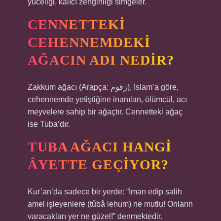
yüceliği, kalıcı zenginliği simgeler.
CENNETTEKI
CEHENNEMDEKI
AĞACIN ADI NEDIR?
Zakkum ağacı (Arapça: زقوم), İslam’a göre,
cehennemde yetiştiğine inanılan, ölümcül, acı
meyvelere sahip bir ağaçtır. Cennetteki ağaç
ise Tuba’dır.
TUBA AĞACI HANGI
ÂYETTE GEÇIYOR?
Kur’an’da sadece bir yerde: “İman edip salih
amel işleyenlere (tûbâ lehum) ne mutlu! Onların
varacakları yer ne güzel!” denmektedir.