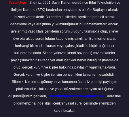
Yasal Uyarı:
Sitemiz, 5651 Sayılı Kanun gereğince Bilgi Teknolojileri ve
İletişim Kurumu (BTK) tarafından onaylanmış bir Yer Sağlayıcı olarak
hizmet vermektedir. Bu nedenle, sitedeki içerikleri proaktif olarak
denetleme veya araştırma yükümlülüğümüz bulunmamaktadır. Ancak,
üyelerimiz yazdıkları içeriklerin sorumluluğunu taşımakta olup, siteye
üye olarak bu sorumluluğu kabul etmiş sayılırlar. Bu internet sitesi,
herhangi bir marka, kurum veya şahıs şirketi ile hiçbir bağlantısı
bulunmamaktadır. Sitede yalnızca kendi hazırladığımız makaleler
paylaşılmaktadır. Burada yer alan içerikler haber niteliği taşımamakta
olup, gerçek kurum ve kişiler hakkında paylaşım yapılmamaktadır.
Gerçek kurum ve kişiler ile isim benzerlikleri tamamen tesadüfidir.
Sitemiz, kar amacı gütmeyen ve tamamen ücretsiz bir bilgi paylaşım
platformudur. Hukuka ve yasal düzenlemelere aykırı olduğunu
düşündüğünüz içerikleri,
backlinkpanelicomtr@gmail.com
adresine
bildirmeniz halinde, ilgili içerikler yasal süre içerisinde sitemizden
kaldırılacaktır.
Scro
to