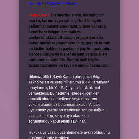
live:.cid.575569c608265c69
Yasal Uyarı:
Bu internet sitesi, herhangi bir
marka, kurum veya şahıs şirketi ile hiçbir
bağlantısı bulunmamaktadır. Sitede yalnızca
kendi hazırladığımız makaleler
paylaşılmaktadır. Burada yer alan içerikler
haber niteliği taşımamakta olup, gerçek kurum
ve kişiler hakkında paylaşım yapılmamaktadır.
Gerçek kurum ve kişiler ile isim benzerlikleri
tamamen tesadüfidir. Sitemizdeki bilgiler
taslak halindedir ve tavsiye niteliği taşımazlar.
Sitemiz, 5651 Sayılı Kanun gereğince Bilgi
Teknolojileri ve İletişim Kurumu (BTK) tarafından
onaylanmış bir Yer Sağlayıcı olarak hizmet
vermektedir. Bu nedenle, sitedeki içerikleri
proaktif olarak denetleme veya araştırma
yükümlülüğümüz bulunmamaktadır. Ancak,
üyelerimiz yazdıkları içeriklerin sorumluluğunu
taşımakta olup, siteye üye olarak bu
sorumluluğu kabul etmiş sayılırlar.
Hukuka ve yasal düzenlemelere aykırı olduğunu
düşündüğünüz içerikleri,