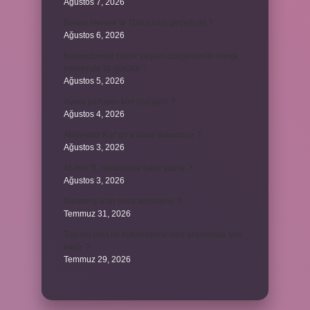
Ağustos 7, 2026
Bosna Hersek’te Türk Lirası geçerli mi ?
Ağustos 6, 2026
Kromozomlar hücre yaşam döngüsünün hangi
evresinde ilk görülür ?
Ağustos 5, 2026
Avare şarkısını kim söylüyor ?
Ağustos 4, 2026
Abdestsiz Kur’an’a nasıl dokunulur ?
Ağustos 3, 2026
45 bin TL rakamlarla nasıl yazılır ?
Ağustos 3, 2026
Sararmış altın nasıl temizlenir ?
Temmuz 31, 2026
Toplam limit ile kullanılabilir limit arasındaki fark
nedir ?
Temmuz 29, 2026