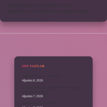
https://bebekkia.com
https://beis.com.tr
https://basi.com.tr
knight online
nttgame
Sitemap
SIDEBAR
SON YAZILAR
Toplamı 90 olan iki açı nedir ?
Ağustos 8, 2026
Kurutma makinesi, çamaşır makinesiyle aynı
kiloda mı olmalıdır ?
Ağustos 7, 2026
Kestane saça iyi gelir mi ?