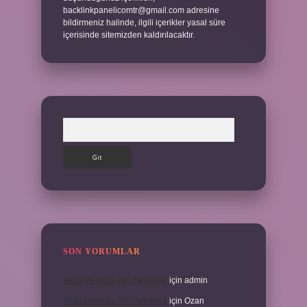
backlinkpanelicomtr@gmail.com
adresine
bildirmeniz halinde, ilgili içerikler yasal süre
içerisinde sitemizden kaldırılacaktır.
Arama
SON YORUMLAR
Veda Mektubu Ne Zamandır
için
admin
Veda Mektubu Ne Zamandır
için
Ozan