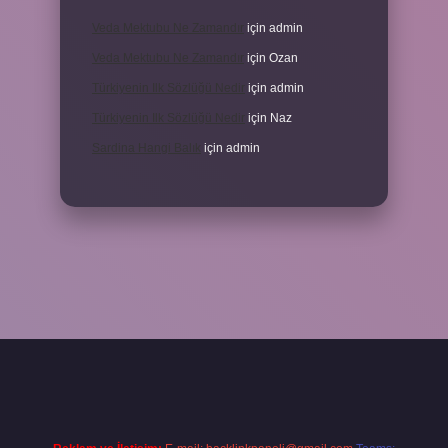
Veda Mektubu Ne Zamandır
için
admin
Veda Mektubu Ne Zamandır
için
Ozan
Türkiyenin Ilk Sözlüğü Nedir
için
admin
Türkiyenin Ilk Sözlüğü Nedir
için
Naz
Sardina Hangi Balık
için
admin
operabet