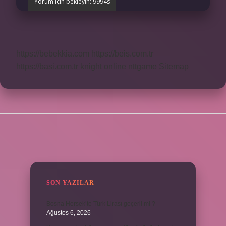
https://bebekkia.com
https://beis.com.tr
https://basi.com.tr
knight online
nttgame
Sitemap
SIDEBAR
SON YAZILAR
Bosna Hersek’te Türk Lirası geçerli mi ?
Ağustos 6, 2026