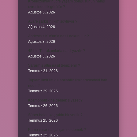
Kromozomlar hücre yaşam döngüsünün hangi
evresinde ilk görülür ?
Ağustos 5, 2026
Avare şarkısını kim söylüyor ?
Ağustos 4, 2026
Abdestsiz Kur’an’a nasıl dokunulur ?
Ağustos 3, 2026
45 bin TL rakamlarla nasıl yazılır ?
Ağustos 3, 2026
Sararmış altın nasıl temizlenir ?
Temmuz 31, 2026
Toplam limit ile kullanılabilir limit arasındaki fark
nedir ?
Temmuz 29, 2026
Kozmopolitik ne demek siyaset ?
Temmuz 26, 2026
Süper balon kaç yılda bir verilir ?
Temmuz 25, 2026
Kamu yararına çalışan ne demek ?
Temmuz 25, 2026