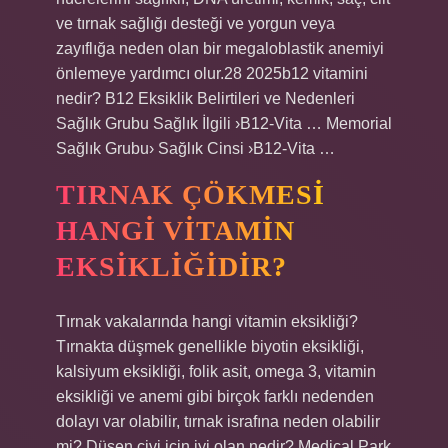
ve tırnak sağlığı desteği ve yorgun veya
zayıflığa neden olan bir megaloblastik anemiyi
önlemeye yardımcı olur.28 2025b12 vitamini
nedir? B12 Eksiklik Belirtileri ve Nedenleri
Sağlık Grubu Sağlık İlgili ›B12-Vita … Memorial
Sağlık Grubu› Sağlık Cinsi ›B12-Vita …
TIRNAK ÇÖKMESI
HANGI VITAMIN
EKSIKLIĞIDIR?
Tırnak vakalarında hangi vitamin eksikliği?
Tırnakta düşmek genellikle biyotin eksikliği,
kalsiyum eksikliği, folik asit, omega 3, vitamin
eksikliği ve anemi gibi birçok farklı nedenden
dolayı var olabilir, tırnak israfına neden olabilir
mi? Düşen çivi için iyi olan nedir? Medical Park