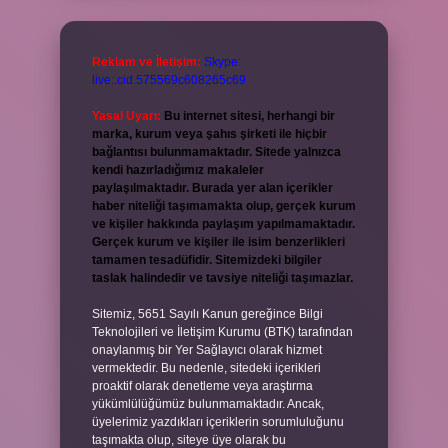
Reklam ve İletişim:
Skype:
live:.cid.575569c608265c69
Yasal Uyarı:
Bu internet sitesi, herhangi bir
marka, kurum veya şahıs şirketi ile hiçbir
bağlantısı bulunmamaktadır. Sitede yalnızca
kendi hazırladığımız makaleler
paylaşılmaktadır. Burada yer alan içerikler
haber niteliği taşımamakta olup, gerçek kurum
ve kişiler hakkında paylaşım yapılmamaktadır.
Gerçek kurum ve kişiler ile isim benzerlikleri
tamamen tesadüfidir. Sitemizdeki bilgiler
taslak halindedir ve tavsiye niteliği taşımazlar.
Sitemiz, 5651 Sayılı Kanun gereğince Bilgi
Teknolojileri ve İletişim Kurumu (BTK) tarafından
onaylanmış bir Yer Sağlayıcı olarak hizmet
vermektedir. Bu nedenle, sitedeki içerikleri
proaktif olarak denetleme veya araştırma
yükümlülüğümüz bulunmamaktadır. Ancak,
üyelerimiz yazdıkları içeriklerin sorumluluğunu
taşımakta olup, siteye üye olarak bu