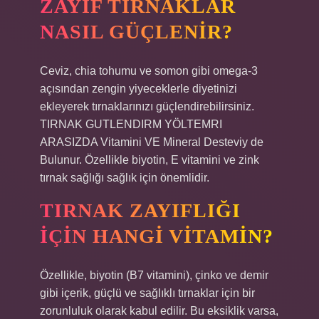
ZAYIF TIRNAKLAR
NASIL GÜÇLENIR?
Ceviz, chia tohumu ve somon gibi omega-3
açısından zengin yiyeceklerle diyetinizi
ekleyerek tırnaklarınızı güçlendirebilirsiniz.
TIRNAK GUTLENDIRM YÖLTEMRI
ARASIZDA Vitamini VE Mineral Desteviy de
Bulunur. Özellikle biyotin, E vitamini ve zink
tırnak sağlığı sağlık için önemlidir.
TIRNAK ZAYIFLIĞI
IÇIN HANGI VITAMIN?
Özellikle, biyotin (B7 vitamini), çinko ve demir
gibi içerik, güçlü ve sağlıklı tırnaklar için bir
zorunluluk olarak kabul edilir. Bu eksiklik varsa,