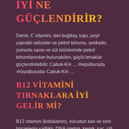
IYI NE
GÜÇLENDIRIR?
Demir, C vitamini, tam buğday, kaju, yeşil
yapraklı sebzeler ve petrol tohumu, avokado,
yumurta sarısı ve süt ürünlerinde petrol
tohumlarından bulunabilen, güçlü tırnaklar
güçlendirilebilir. Cabuk-Kiri … Hepsiburada
›Hayatburada› Cabuk-Kiri …
B12 VITAMINI
TIRNAKLARA IYI
GELIR MI?
B12 vitamini (kobalamin), vücudun kan ve sinir
hücrelerini sağlıklı, DNA üretimi, kemik, saç, cilt