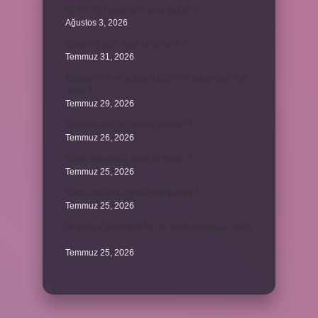
45 bin TL rakamlarla nasıl yazılır ?
Ağustos 3, 2026
Sararmış altın nasıl temizlenir ?
Temmuz 31, 2026
Toplam limit ile kullanılabilir limit arasındaki fark
nedir ?
Temmuz 29, 2026
Kozmopolitik ne demek siyaset ?
Temmuz 26, 2026
Süper balon kaç yılda bir verilir ?
Temmuz 25, 2026
Kamu yararına çalışan ne demek ?
Temmuz 25, 2026
Bilgisayar programcılığı ne kadar maaş alır 2025
?
Temmuz 25, 2026