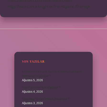
https://bebekkia.com
https://beis.com.tr
https://basi.com.tr
knight online
nttgame
Sitemap
SIDEBAR
SON YAZILAR
Kromozomlar hücre yaşam döngüsünün hangi
evresinde ilk görülür ?
Ağustos 5, 2026
Avare şarkısını kim söylüyor ?
Ağustos 4, 2026
Abdestsiz Kur’an’a nasıl dokunulur ?
Ağustos 3, 2026