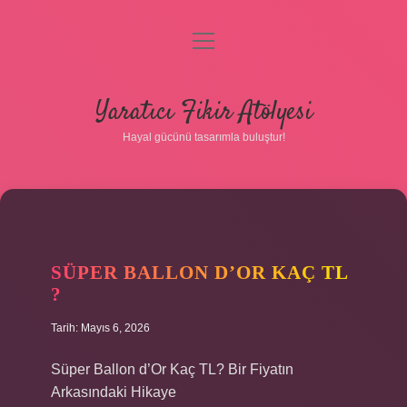
menüyü
aç
Anasayfa
Yaratıcı Fikir Atölyesi
Gizlilik Politikası
Hayal gücünü tasarımla buluştur!
Yasal Uyarı
Hakkımızda
SÜPER BALLON D’OR KAÇ TL
?
Tarih: Mayıs 6, 2026
Süper Ballon d’Or Kaç TL? Bir Fiyatın
Arkasındaki Hikaye