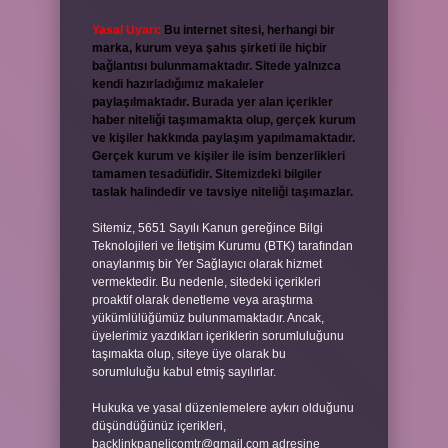
Yasal Uyarı:
Bu internet sitesi, herhangi bir
marka, kurum veya şahıs şirketi ile hiçbir
bağlantısı bulunmamaktadır. Sitede yalnızca
kendi hazırladığımız makaleler
paylaşılmaktadır. Burada yer alan içerikler
haber niteliği taşımamakta olup, gerçek kurum
ve kişiler hakkında paylaşım yapılmamaktadır.
Gerçek kurum ve kişiler ile isim benzerlikleri
tamamen tesadüfidir. Sitemizdeki bilgiler
taslak halindedir ve tavsiye niteliği taşımazlar.
Sitemiz, 5651 Sayılı Kanun gereğince Bilgi
Teknolojileri ve İletişim Kurumu (BTK) tarafından
onaylanmış bir Yer Sağlayıcı olarak hizmet
vermektedir. Bu nedenle, sitedeki içerikleri
proaktif olarak denetleme veya araştırma
yükümlülüğümüz bulunmamaktadır. Ancak,
üyelerimiz yazdıkları içeriklerin sorumluluğunu
taşımakta olup, siteye üye olarak bu
sorumluluğu kabul etmiş sayılırlar.
Hukuka ve yasal düzenlemelere aykırı olduğunu
düşündüğünüz içerikleri,
backlinkpanelicomtr@gmail.com
adresine