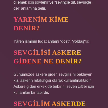
dilemek için söylenir ve “sevinçle git, sevinçle
gel” anlamına gelir.
YARENIM KIME
DENIR?
Yâren isminin lügat anlamı “dost”, “yoldaş”tır.
SEVGILISI ASKERE
GIDENE NE DENIR?
Günümüzde askere giden sevgilisini bekleyen
kız, askerin refakatçisi olarak kullanılmaktadır.
Askere giden erkek de birbirini seven çiftler için
kullanılan bir tabirdir.
SEVGILIM ASKERDE