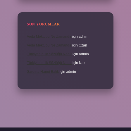
SON YORUMLAR
Veda Mektubu Ne Zamandır
için
admin
Veda Mektubu Ne Zamandır
için
Ozan
Türkiyenin Ilk Sözlüğü Nedir
için
admin
Türkiyenin Ilk Sözlüğü Nedir
için
Naz
Sardina Hangi Balık
için
admin