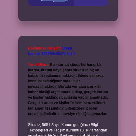
Reklam ve İletişim:
Skype:
live:.cid.575569c608265c69
Yasal Uyarı:
Bu internet sitesi, herhangi bir
marka, kurum veya şahıs şirketi ile hiçbir
bağlantısı bulunmamaktadır. Sitede yalnızca
kendi hazırladığımız makaleler
paylaşılmaktadır. Burada yer alan içerikler
haber niteliği taşımamakta olup, gerçek kurum
ve kişiler hakkında paylaşım yapılmamaktadır.
Gerçek kurum ve kişiler ile isim benzerlikleri
tamamen tesadüfidir. Sitemizdeki bilgiler
taslak halindedir ve tavsiye niteliği taşımazlar.
Sitemiz, 5651 Sayılı Kanun gereğince Bilgi
Teknolojileri ve İletişim Kurumu (BTK) tarafından
onaylanmış bir Yer Sağlayıcı olarak hizmet