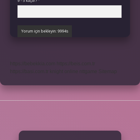
9 - 5 kaçtır?
*
https://bebekkia.com
https://beis.com.tr
https://basi.com.tr
knight online
nttgame
Sitemap
SIDEBAR