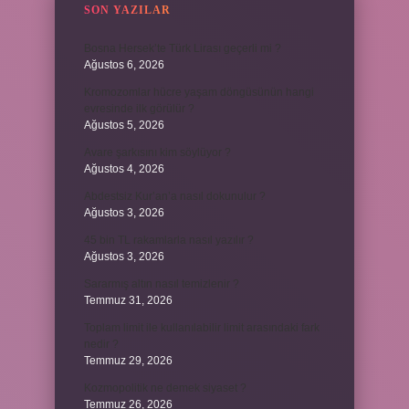
SON YAZILAR
Bosna Hersek’te Türk Lirası geçerli mi ?
Ağustos 6, 2026
Kromozomlar hücre yaşam döngüsünün hangi
evresinde ilk görülür ?
Ağustos 5, 2026
Avare şarkısını kim söylüyor ?
Ağustos 4, 2026
Abdestsiz Kur’an’a nasıl dokunulur ?
Ağustos 3, 2026
45 bin TL rakamlarla nasıl yazılır ?
Ağustos 3, 2026
Sararmış altın nasıl temizlenir ?
Temmuz 31, 2026
Toplam limit ile kullanılabilir limit arasındaki fark
nedir ?
Temmuz 29, 2026
Kozmopolitik ne demek siyaset ?
Temmuz 26, 2026