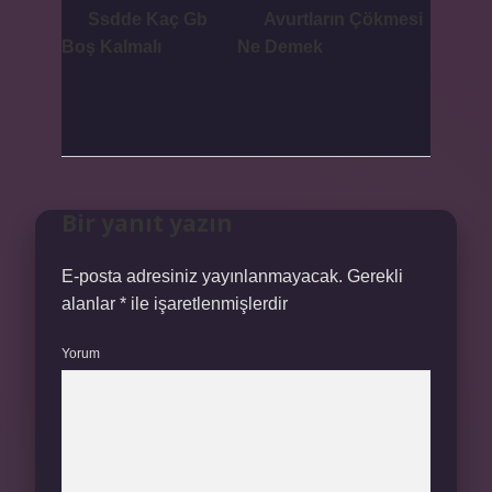
Ssdde Kaç Gb
Avurtların Çökmesi
Boş Kalmalı
Ne Demek
Bir yanıt yazın
E-posta adresiniz yayınlanmayacak.
Gerekli
alanlar
*
ile işaretlenmişlerdir
Yorum