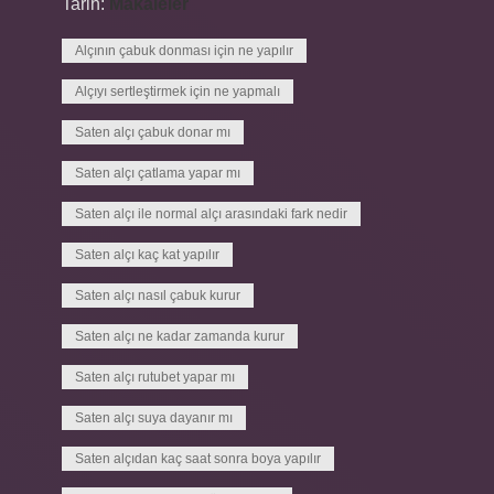
Tarih:
Makaleler
Alçının çabuk donması için ne yapılır
Alçıyı sertleştirmek için ne yapmalı
Saten alçı çabuk donar mı
Saten alçı çatlama yapar mı
Saten alçı ile normal alçı arasındaki fark nedir
Saten alçı kaç kat yapılır
Saten alçı nasıl çabuk kurur
Saten alçı ne kadar zamanda kurur
Saten alçı rutubet yapar mı
Saten alçı suya dayanır mı
Saten alçıdan kaç saat sonra boya yapılır