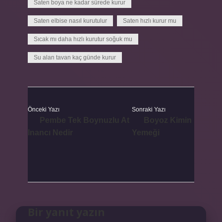
Saten boya ne kadar sürede kurur
Saten elbise nasıl kurutulur
Saten hızlı kurur mu
Sıcak mı daha hızlı kurutur soğuk mu
Su alan tavan kaç günde kurur
Önceki Yazı
Sonraki Yazı
Pembe Tek Boynuzlu At
Boyoz Kimin
Inancı Nedir
Yemeği
Bir yanıt yazın