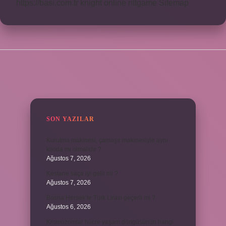
https://basi.com.tr
knight online
nttgame
Sitemap
SIDEBAR
SON YAZILAR
Kurutma makinesi, çamaşır makinesiyle aynı
kiloda mı olmalıdır ?
Ağustos 7, 2026
Kestane saça iyi gelir mi ?
Ağustos 7, 2026
Bosna Hersek’te Türk Lirası geçerli mi ?
Ağustos 6, 2026
Kromozomlar hücre yaşam döngüsünün hangi