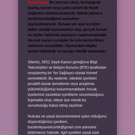
Yasal Uyarı:
Bu internet sitesi, herhangi bir
marka, kurum veya şahıs şirketi ile hiçbir
bağlantısı bulunmamaktadır. Sitede yalnızca
kendi hazırladığımız makaleler
paylaşılmaktadır. Burada yer alan içerikler
haber niteliği taşımamakta olup, gerçek kurum
ve kişiler hakkında paylaşım yapılmamaktadır.
Gerçek kurum ve kişiler ile isim benzerlikleri
tamamen tesadüfidir. Sitemizdeki bilgiler
taslak halindedir ve tavsiye niteliği taşımazlar.
Sitemiz, 5651 Sayılı Kanun gereğince Bilgi
Teknolojileri ve İletişim Kurumu (BTK) tarafından
onaylanmış bir Yer Sağlayıcı olarak hizmet
vermektedir. Bu nedenle, sitedeki içerikleri
proaktif olarak denetleme veya araştırma
yükümlülüğümüz bulunmamaktadır. Ancak,
üyelerimiz yazdıkları içeriklerin sorumluluğunu
taşımakta olup, siteye üye olarak bu
sorumluluğu kabul etmiş sayılırlar.
Hukuka ve yasal düzenlemelere aykırı olduğunu
düşündüğünüz içerikleri,
backlinkpanelicomtr@gmail.com
adresine
bildirmeniz halinde, ilgili içerikler yasal süre