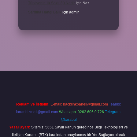
Türkiyenin Ilk Sözlüğü Nedir
için
Naz
Sardina Hangi Balık
için
admin
grandoperabet
Reklam ve İletişim:
E-mail:
backlinkpaneli@gmail.com
Teams:
forumhizmeti@gmail.com
Whatsapp: 0262 606 0 726
Telegram:
@karabul
Yasal Uyarı:
Sitemiz, 5651 Sayılı Kanun gereğince Bilgi Teknolojileri ve
İletişim Kurumu (BTK) tarafından onaylanmış bir Yer Sağlayıcı olarak