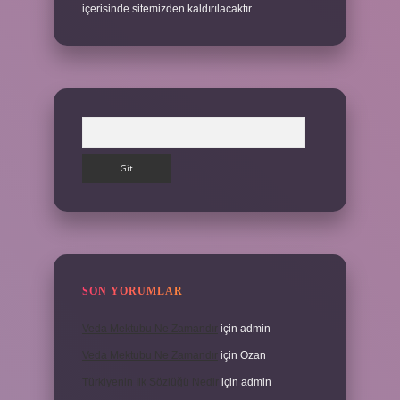
içerisinde sitemizden kaldırılacaktır.
Arama
SON YORUMLAR
Veda Mektubu Ne Zamandır
için
admin
Veda Mektubu Ne Zamandır
için
Ozan
Türkiyenin Ilk Sözlüğü Nedir
için
admin