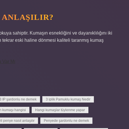
 ANLAŞILIR?
uya sahiptir. Kumaşın esnekliğini ve dayanıklılığını iki
ın tekrar eski haline dönmesi kaliteli taranmış kumaş
u Var Mı
3 IP şardonlu ne demek
3 iplik Pamuklu kumaş Nedir
n kumaşı hangisi
Hangi kumaşlar tüylenme yapar
eli penye nasıl anlaşılır
Penyede şardonlu ne demek