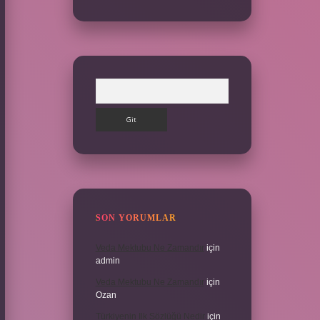
Arama
SON YORUMLAR
Veda Mektubu Ne Zamandır
için
admin
Veda Mektubu Ne Zamandır
için
Ozan
Türkiyenin Ilk Sözlüğü Nedir
için