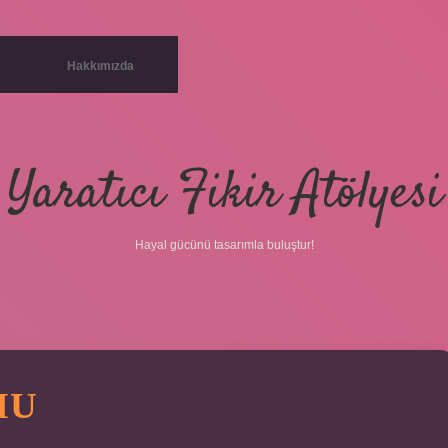
Hakkımızda
Yaratıcı Fikir Atölyesi
Hayal gücünü tasarımla buluştur!
MU