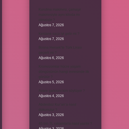
Kurutma makinesi, çamaşır
makinesiyle aynı kiloda mı
olmalıdır ?
Ağustos 7, 2026
Kestane saça iyi gelir mi ?
Ağustos 7, 2026
Bosna Hersek’te Türk Lirası
geçerli mi ?
Ağustos 6, 2026
Kromozomlar hücre yaşam
döngüsünün hangi evresinde ilk
görülür ?
Ağustos 5, 2026
Avare şarkısını kim söylüyor ?
Ağustos 4, 2026
Abdestsiz Kur’an’a nasıl
dokunulur ?
Ağustos 3, 2026
45 bin TL rakamlarla nasıl yazılır ?
Ağustos 3, 2026