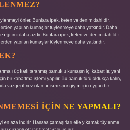
YLENMEZ?
ylenmeyi önler. Bunlara ipek, keten ve denim dahildir.
iflerden yapılan kumaşlar tüylenmeye daha yatkındır. Daha
e eğilimi daha azdır. Bunlara ipek, keten ve denim dahildir.
iflerden yapılan kumaşlar tüylenmeye daha yatkındır.
MEK?
malı üç katlı taranmış pamuklu kumaşın içi kabartılır, yani
n bir kabartma işlemi yapılır. Bu pamuk türü oldukça kalın,
rında vazgeçilmez olan unisex spor giyim için uygun bir
MEMESI IÇIN NE YAPMALI?
 en aza indirir. Hassas çamaşırları elle yıkamak tüylenme
ızı düzenli olarak fırçalayabilirsiniz.