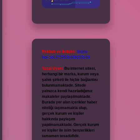
Reklam ve İletişim:
Skype:
live:.cid.575569c608265c69
Yasal Uyarı:
Bu internet sitesi,
herhangi bir marka, kurum veya
şahıs şirketi ile hiçbir bağlantısı
bulunmamaktadır. Sitede
yalnızca kendi hazırladığımız
makaleler paylaşılmaktadır.
Burada yer alan içerikler haber
niteliği taşımamakta olup,
gerçek kurum ve kişiler
hakkında paylaşım
yapılmamaktadır. Gerçek kurum
ve kişiler ile isim benzerlikleri
tamamen tesadüfidir.