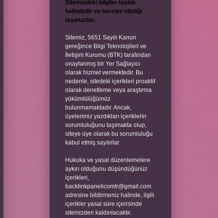
Sitemizdeki bilgiler taslak
halindedir ve tavsiye niteliği
taşımazlar.
Sitemiz, 5651 Sayılı Kanun
gereğince Bilgi Teknolojileri ve
İletişim Kurumu (BTK) tarafından
onaylanmış bir Yer Sağlayıcı
olarak hizmet vermektedir. Bu
nedenle, sitedeki içerikleri proaktif
olarak denetleme veya araştırma
yükümlülüğümüz
bulunmamaktadır. Ancak,
üyelerimiz yazdıkları içeriklerin
sorumluluğunu taşımakta olup,
siteye üye olarak bu sorumluluğu
kabul etmiş sayılırlar.
Hukuka ve yasal düzenlemelere
aykırı olduğunu düşündüğünüz
içerikleri,
backlinkpanelicomtr@gmail.com
adresine bildirmeniz halinde, ilgili
içerikler yasal süre içerisinde
sitemizden kaldırılacaktır.