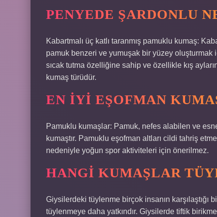
PENYEDE ŞARDONLU N
Kabartmalı üç katlı taranmış pamuklu kumaş: Kabart
pamuk benzeri ve yumuşak bir yüzey oluşturmak içi
sıcak tutma özelliğine sahip ve özellikle kış ayla
kumaş türüdür.
EN IYI EŞOFMAN KUMA
Pamuklu kumaşlar: Pamuk, nefes alabilen ve esnek 
kumaştır. Pamuklu eşofman altları cildi tahriş etm
nedeniyle yoğun spor aktiviteleri için önerilmez.
HANGI KUMAŞLAR TÜY
Giysilerdeki tüylenme birçok insanın karşılaştığı b
tüylenmeye daha yatkındır. Giysilerde tiftik biri