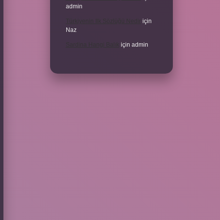
admin
Türkiyenin Ilk Sözlüğü Nedir
için
Naz
Sardina Hangi Balık
için
admin