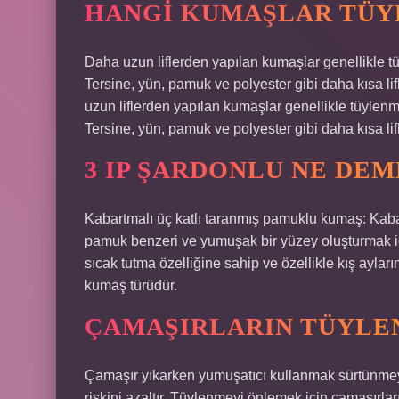
HANGI KUMAŞLAR TÜ
Daha uzun liflerden yapılan kumaşlar genellikle tü
Tersine, yün, pamuk ve polyester gibi daha kısa l
uzun liflerden yapılan kumaşlar genellikle tüylenm
Tersine, yün, pamuk ve polyester gibi daha kısa l
3 IP ŞARDONLU NE DE
Kabartmalı üç katlı taranmış pamuklu kumaş: Kabart
pamuk benzeri ve yumuşak bir yüzey oluşturmak içi
sıcak tutma özelliğine sahip ve özellikle kış ayla
kumaş türüdür.
ÇAMAŞIRLARIN TÜYLEN
Çamaşır yıkarken yumuşatıcı kullanmak sürtünmeyi
riskini azaltır. Tüylenmeyi önlemek için çamaşırların