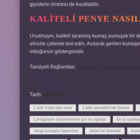
giysilerin ömrünü de kısaltabilir.
KALITELI PENYE NASIL
Unutmayın, kaliteli taranmış kumaş yumuşak bir dok
elinizle çekerek test edin. Asılarak gerilen kumaş
olduğunun göstergesidir.
Tavsiyeli Bağlantılar:
Finalde 50 Alma Zorunluluğ
Tarih:
Makaleler
2 iplik 3 iplik farkı nedir
2 iplik sweatshirt Ne Demek
Çamaşırların tüylenmemesi için ne yapmalı
En iyi eşofma
Hangi kumaşlar tüylenmez
Jakarlı ne demektir
Kalit