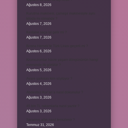
Ağustos 8, 2026
Kurutma makinesi, çamaşır makinesiyle aynı
kiloda mı olmalıdır ?
Ağustos 7, 2026
Kestane saça iyi gelir mi ?
Ağustos 7, 2026
Bosna Hersek’te Türk Lirası geçerli mi ?
Ağustos 6, 2026
Kromozomlar hücre yaşam döngüsünün hangi
evresinde ilk görülür ?
Ağustos 5, 2026
Avare şarkısını kim söylüyor ?
Ağustos 4, 2026
Abdestsiz Kur’an’a nasıl dokunulur ?
Ağustos 3, 2026
45 bin TL rakamlarla nasıl yazılır ?
Ağustos 3, 2026
Sararmış altın nasıl temizlenir ?
Temmuz 31, 2026