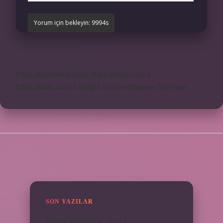
https://bebekkia.com
https://beis.com.tr
https://basi.com.tr
knight online
nttgame
Sitemap
SIDEBAR
SON YAZILAR
Toplamı 90 olan iki açı nedir ?