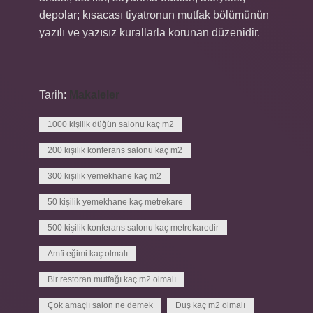
depolar; kısacası tiyatronun mutfak bölümünün
yazılı ve yazısız kurallarla korunan düzenidir.
Tarih:
Makaleler
1000 kişilik düğün salonu kaç m2
200 kişilik konferans salonu kaç m2
300 kişilik yemekhane kaç m2
50 kişilik yemekhane kaç metrekare
500 kişilik konferans salonu kaç metrekaredir
Amfi eğimi kaç olmalı
Bir restoran mutfağı kaç m2 olmalı
Çok amaçlı salon ne demek
Duş kaç m2 olmalı