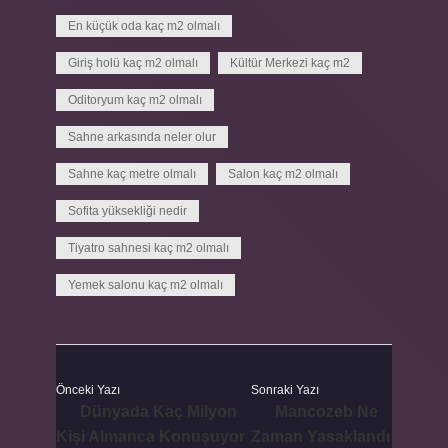
En küçük oda kaç m2 olmalı
Giriş holü kaç m2 olmalı
Kültür Merkezi kaç m2
Oditoryum kaç m2 olmalı
Sahne arkasında neler olur
Sahne kaç metre olmalı
Salon kaç m2 olmalı
Sofita yüksekliği nedir
Tiyatro sahnesi kaç m2 olmalı
Yemek salonu kaç m2 olmalı
Önceki Yazı
Sonraki Yazı
Dünyada Kaç Milyon
Mancozeb Ne
Kişi Almanca Konuşuyor
Zaman Yasaklandı