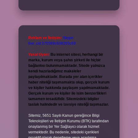
Reklam ve İletişim:
Skype:
live:.cid.575569c608265c69
Yasal Uyarı:
Bu internet sitesi, herhangi bir
marka, kurum veya şahıs şirketi ile hiçbir
bağlantısı bulunmamaktadır. Sitede yalnızca
kendi hazırladığımız makaleler
paylaşılmaktadır. Burada yer alan içerikler
haber niteliği taşımamakta olup, gerçek kurum
ve kişiler hakkında paylaşım yapılmamaktadır.
Gerçek kurum ve kişiler ile isim benzerlikleri
tamamen tesadüfidir. Sitemizdeki bilgiler
taslak halindedir ve tavsiye niteliği taşımazlar.
Sitemiz, 5651 Sayılı Kanun gereğince Bilgi
Teknolojileri ve İletişim Kurumu (BTK) tarafından
onaylanmış bir Yer Sağlayıcı olarak hizmet
vermektedir. Bu nedenle, sitedeki içerikleri
proaktif olarak denetleme veya araştırma