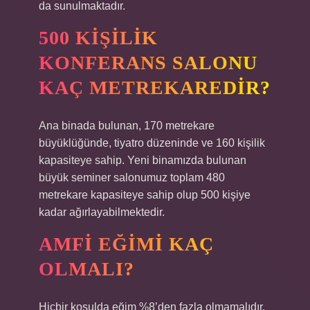
da sunulmaktadır.
500 KIŞILIK
KONFERANS SALONU
KAÇ METREKAREDIR?
Ana binada bulunan, 170 metrekare
büyüklüğünde, tiyatro düzeninde ve 160 kişilik
kapasiteye sahip. Yeni binamızda bulunan
büyük seminer salonumuz toplam 480
metrekare kapasiteye sahip olup 500 kişiye
kadar ağırlayabilmektedir.
AMFI EĞIMI KAÇ
OLMALI?
Hiçbir koşulda eğim %8’den fazla olmamalıdır.