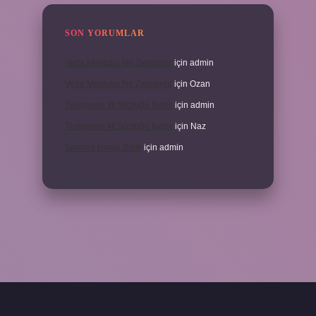
SON YORUMLAR
Veda Mektubu Ne Zamandır
için
admin
Veda Mektubu Ne Zamandır
için
Ozan
Türkiyenin Ilk Sözlüğü Nedir
için
admin
Türkiyenin Ilk Sözlüğü Nedir
için
Naz
Sardina Hangi Balık
için
admin
grandoperabet