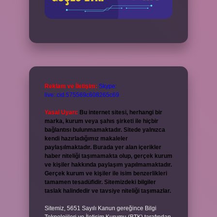
Reklam ve İletişim:
Skype:
live:.cid.575569c608265c69
Yasal Uyarı:
Bu internet sitesi, herhangi bir
marka, kurum veya şahıs şirketi ile hiçbir
bağlantısı bulunmamaktadır. Sitede yalnızca
kendi hazırladığımız makaleler
paylaşılmaktadır. Burada yer alan içerikler
haber niteliği taşımamakta olup, gerçek kurum
ve kişiler hakkında paylaşım yapılmamaktadır.
Gerçek kurum ve kişiler ile isim benzerlikleri
tamamen tesadüfidir. Sitemizdeki bilgiler
taslak halindedir ve tavsiye niteliği taşımazlar.
Sitemiz, 5651 Sayılı Kanun gereğince Bilgi