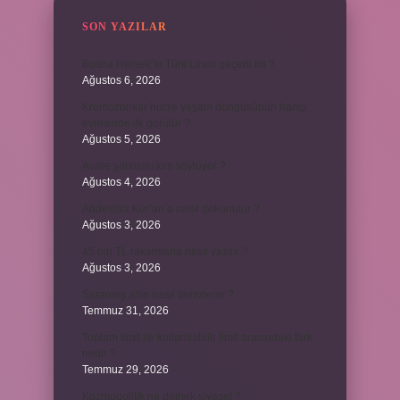
SON YAZILAR
Bosna Hersek’te Türk Lirası geçerli mi ?
Ağustos 6, 2026
Kromozomlar hücre yaşam döngüsünün hangi
evresinde ilk görülür ?
Ağustos 5, 2026
Avare şarkısını kim söylüyor ?
Ağustos 4, 2026
Abdestsiz Kur’an’a nasıl dokunulur ?
Ağustos 3, 2026
45 bin TL rakamlarla nasıl yazılır ?
Ağustos 3, 2026
Sararmış altın nasıl temizlenir ?
Temmuz 31, 2026
Toplam limit ile kullanılabilir limit arasındaki fark
nedir ?
Temmuz 29, 2026
Kozmopolitik ne demek siyaset ?