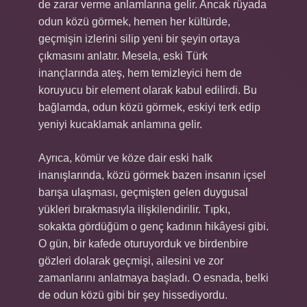
de zarar verme anlamlarına gelir. Ancak rüyada
odun közü görmek, hemen her kültürde,
geçmişin izlerini silip yeni bir şeyin ortaya
çıkmasını anlatır. Mesela, eski Türk
inançlarında ateş, hem temizleyici hem de
koruyucu bir element olarak kabul edilirdi. Bu
bağlamda, odun közü görmek, eskiyi terk edip
yeniyi kucaklamak anlamına gelir.
Ayrıca, kömür ve köze dair eski halk
inanışlarında, közü görmek bazen insanın içsel
barışa ulaşması, geçmişten gelen duygusal
yükleri bırakmasıyla ilişkilendirilir. Tıpkı,
sokakta gördüğüm o genç kadının hikâyesi gibi.
O gün, bir kafede oturuyorduk ve birdenbire
gözleri dolarak geçmişi, ailesini ve zor
zamanlarını anlatmaya başladı. O esnada, belki
de odun közü gibi bir şey hissediyordu.