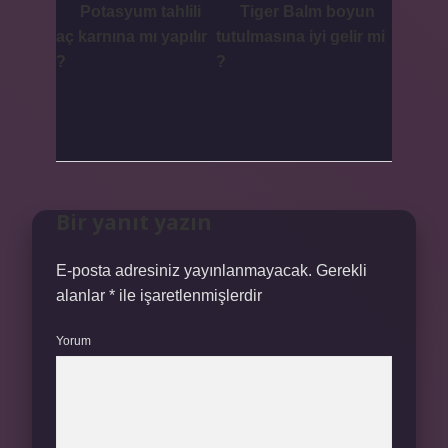
Potasyum tahlili
Tiger Balm boyun
aç karnına mı yapılır
tutulmasına iyi gelir mi
?
?
Bir yanıt yazın
E-posta adresiniz yayınlanmayacak.
Gerekli
alanlar
*
ile işaretlenmişlerdir
Yorum