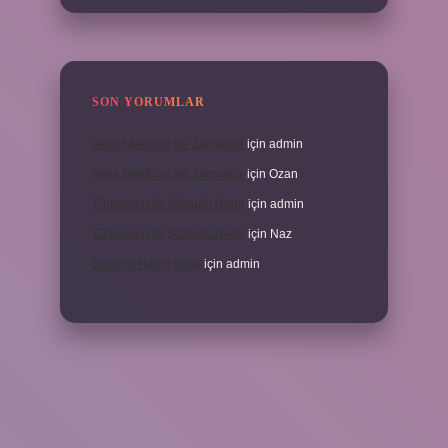
SON YORUMLAR
Veda Mektubu Ne Zamandır
için
admin
Veda Mektubu Ne Zamandır
için
Ozan
Türkiyenin Ilk Sözlüğü Nedir
için
admin
Türkiyenin Ilk Sözlüğü Nedir
için
Naz
Sardina Hangi Balık
için
admin