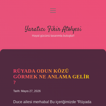
menüyü
aç
Anasayfa
Yaratıcı Fikir Atölyesi
Gizlilik Politikası
Hayal gücünü tasarımla buluştur!
Yasal Uyarı
Hakkımızda
RÜYADA ODUN KÖZÜ
GÖRMEK NE ANLAMA GELIR
?
Tarih: Mayıs 27, 2026
Duce ailesi merhaba! Bu içeriğimizde “Rüyada