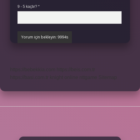
9 - 5 kaçtır?
*
https://bebekkia.com
https://beis.com.tr
https://basi.com.tr
knight online
nttgame
Sitemap
SIDEBAR