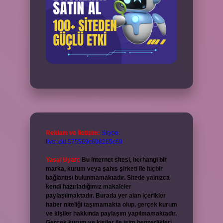
Reklam ve İletişim:
Skype:
live:.cid.575569c608265c69
Yasal Uyarı:
Bu internet sitesi, herhangi bir
marka, kurum veya şahıs şirketi ile hiçbir
bağlantısı bulunmamaktadır. Sitede yalnızca
kendi hazırladığımız makaleler
paylaşılmaktadır. Burada yer alan içerikler
haber niteliği taşımamakta olup, gerçek kurum
ve kişiler hakkında paylaşım yapılmamaktadır.
Gerçek kurum ve kişiler ile isim benzerlikleri