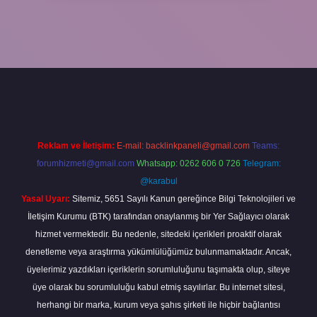
t
Reklam ve İletişim:
E-mail:
backlinkpaneli@gmail.com
Teams:
forumhizmeti@gmail.com
Whatsapp: 0262 606 0 726
Telegram:
@karabul
Yasal Uyarı:
Sitemiz, 5651 Sayılı Kanun gereğince Bilgi Teknolojileri ve
İletişim Kurumu (BTK) tarafından onaylanmış bir Yer Sağlayıcı olarak
hizmet vermektedir. Bu nedenle, sitedeki içerikleri proaktif olarak
denetleme veya araştırma yükümlülüğümüz bulunmamaktadır. Ancak,
üyelerimiz yazdıkları içeriklerin sorumluluğunu taşımakta olup, siteye
üye olarak bu sorumluluğu kabul etmiş sayılırlar. Bu internet sitesi,
herhangi bir marka, kurum veya şahıs şirketi ile hiçbir bağlantısı