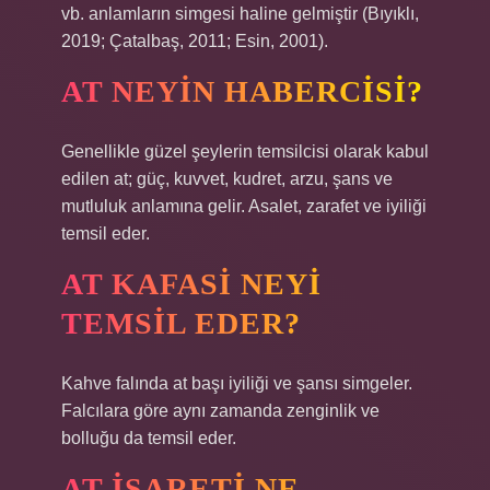
vb. anlamların simgesi haline gelmiştir (Bıyıklı,
2019; Çatalbaş, 2011; Esin, 2001).
AT NEYIN HABERCISI?
Genellikle güzel şeylerin temsilcisi olarak kabul
edilen at; güç, kuvvet, kudret, arzu, şans ve
mutluluk anlamına gelir. Asalet, zarafet ve iyiliği
temsil eder.
AT KAFASI NEYI
TEMSIL EDER?
Kahve falında at başı iyiliği ve şansı simgeler.
Falcılara göre aynı zamanda zenginlik ve
bolluğu da temsil eder.
AT IŞARETI NE