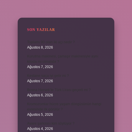
SIDEBAR
SON YAZILAR
Toplamı 90 olan iki açı nedir ?
Ağustos 8, 2026
Kurutma makinesi, çamaşır makinesiyle aynı
kiloda mı olmalıdır ?
Ağustos 7, 2026
Kestane saça iyi gelir mi ?
Ağustos 7, 2026
Bosna Hersek’te Türk Lirası geçerli mi ?
Ağustos 6, 2026
Kromozomlar hücre yaşam döngüsünün hangi
evresinde ilk görülür ?
Ağustos 5, 2026
Avare şarkısını kim söylüyor ?
Ağustos 4, 2026