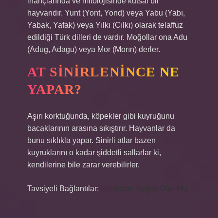
inançlarında ve mitolojisinde kutsal bir
hayvandır. Yunt (Yont, Yond) veya Yabu (Yabı,
Yabak, Yafak) veya Yılkı (Cılkı) olarak telaffuz
edildiği Türk dilleri de vardır. Moğollar ona Adu
(Adug, Adagu) veya Mor (Morın) derler.
AT SINIRLENINCE NE
YAPAR?
Aşırı korktuğunda, köpekler gibi kuyruğunu
bacaklarının arasına sıkıştırır. Hayvanlar da
bunu sıklıkla yapar. Sinirli atlar bazen
kuyruklarını o kadar şiddetli sallarlar ki,
kendilerine bile zarar verebilirler.
Tavsiyeli Bağlantılar:
Hindistan Soğuk Olur Mu