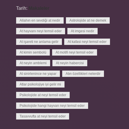
Tarih:
Makaleler
Allahın en sevdiği at nedir
Astrolojide at ne demek
At hayvanı neyi temsil eder
At imgesi nedir
At işareti ne anlama gelir
At kafasi neyi temsil eder
At kimin sembolü
At motifi neyi temsil eder
At neyin amblemi
At neyin habercisi
At sinirlenince ne yapar
Atın özellikleri nelerdir
Atlar psikolojiye iyi gelir mi
Psikolojide at neyi temsil eder
Psikolojide hangi hayvan neyi temsil eder
Tasavvufta at neyi temsil eder