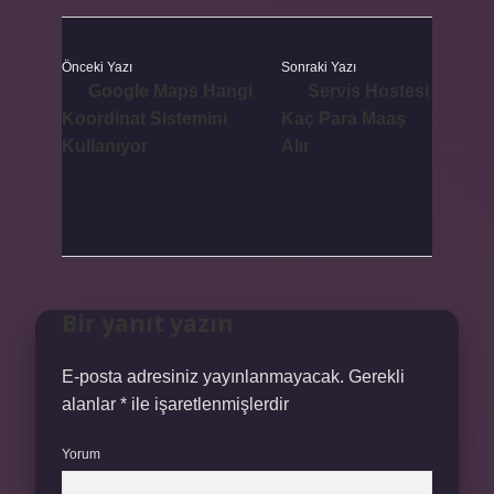
Önceki Yazı
Sonraki Yazı
Google Maps Hangi
Servis Hostesi
Koordinat Sistemini
Kaç Para Maaş
Kullanıyor
Alır
Bir yanıt yazın
E-posta adresiniz yayınlanmayacak.
Gerekli
alanlar
*
ile işaretlenmişlerdir
Yorum