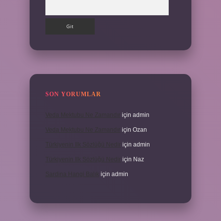
Arama
SON YORUMLAR
Veda Mektubu Ne Zamandır
için
admin
Veda Mektubu Ne Zamandır
için
Ozan
Türkiyenin Ilk Sözlüğü Nedir
için
admin
Türkiyenin Ilk Sözlüğü Nedir
için
Naz
Sardina Hangi Balık
için
admin