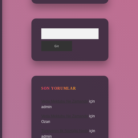
Arama
SON YORUMLAR
Veda Mektubu Ne Zamandır
için
admin
Veda Mektubu Ne Zamandır
için
Ozan
Türkiyenin Ilk Sözlüğü Nedir
için
admin