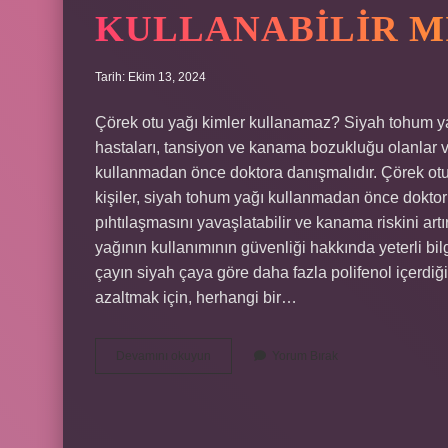
FIKIR
KULLANABILIR M
ATÖLYESI
Tarih: Ekim 13, 2024
YAZILAR
Çörek otu yağı kimler kullanamaz? Siyah tohum ya
hastaları, tansiyon ve kanama bozukluğu olanlar ve
kullanmadan önce doktora danışmalıdır. Çörek otu y
kişiler, siyah tohum yağı kullanmadan önce doktor
pıhtılaşmasını yavaşlatabilir ve kanama riskini ar
yağının kullanımının güvenliği hakkında yeterli bilg
çayın siyah çaya göre daha fazla polifenol içerdiği
azaltmak için, herhangi bir…
Kanser
Devamını okuyun
Yorum Bırak
Hastaları
Çörek
Otu
Yağı
Kullanabilir