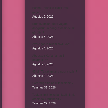
Bosna Hersek’te Türk Lirası
geçerli mi ?
Ağustos 6, 2026
Kromozomlar hücre yaşam
döngüsünün hangi evresinde ilk
görülür ?
Ağustos 5, 2026
Avare şarkısını kim söylüyor ?
Ağustos 4, 2026
Abdestsiz Kur’an’a nasıl
dokunulur ?
Ağustos 3, 2026
45 bin TL rakamlarla nasıl yazılır ?
Ağustos 3, 2026
Sararmış altın nasıl temizlenir ?
Temmuz 31, 2026
Toplam limit ile kullanılabilir limit
arasındaki fark nedir ?
Temmuz 29, 2026