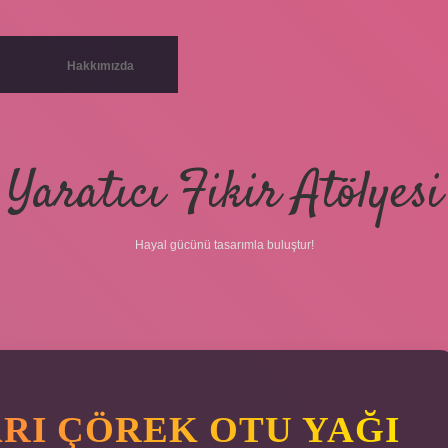
Hakkımızda
Yaratıcı Fikir Atölyesi
Hayal gücünü tasarımla buluştur!
RI ÇÖREK OTU YAĞI