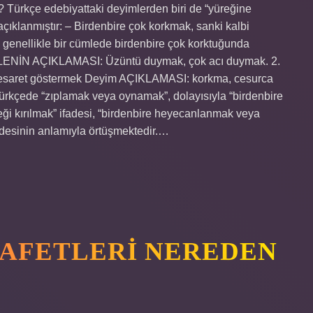
Türkçe edebiyattaki deyimlerden biri de “yüreğine
çıklanmıştır: – Birdenbire çok korkmak, sanki kalbi
si genellikle bir cümlede birdenbire çok korktuğunda
AKALENİN AÇIKLAMASI: Üzüntü duymak, çok acı duymak. 2.
Cesaret göstermek Deyim AÇIKLAMASI: korkma, cesurca
ürkçede “zıplamak veya oynamak”, dolayısıyla “birdenbire
i kırılmak” ifadesi, “birdenbire heyecanlanmak veya
adesinin anlamıyla örtüşmektedir.…
YAFETLERI NEREDEN