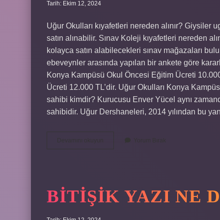
Tarih: Ekim 12, 2024
Uğur Okulları kıyafetleri nereden alınır? Giysiler 
satın alınabilir. Sınav Koleji kıyafetleri nereden a
kolayca satın alabilecekleri sınav mağazaları bu
ebeveynler arasında yapılan bir ankete göre kararl
Konya Kampüsü Okul Öncesi Eğitim Ücreti 10.0000
Ücreti 12.000 TL’dir. Uğur Okulları Konya Kampüsü
sahibi kimdir? Kurucusu Enver Yücel aynı zamand
sahibidir. Uğur Dershaneleri, 2014 yılından bu ya
Uğur
Devamını okuyun
Yorum Bırak
Koleji
Kıyafetleri
Nereden
Alınır
BITIŞIK YAZI NE