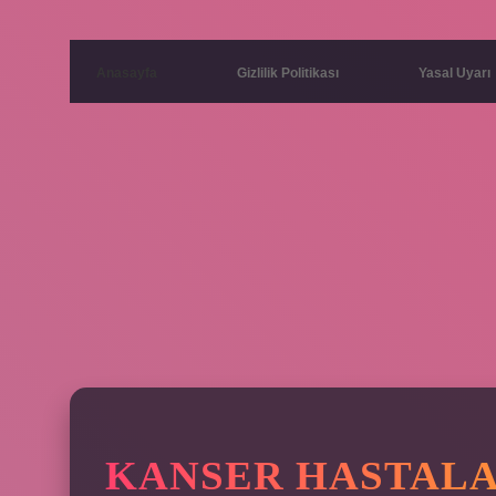
Anasayfa
Gizlilik Politikası
Yasal Uyarı
YARATICI
KANSER HASTALA