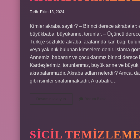
Tarih: Ekim 13, 2024
Kimler akraba sayılır? – Birinci derece akrabalar: 
büyükbaba, büyükanne, torunlar. – Üçüncü derece 
Türkçe sözlükte akraba, aralarında kan bağı bulunan
veya yakınlık bulunan kimselere denir. İslama göre
Annemiz, babamız ve çocuklarımız birinci derece k
Kardeşlerimiz, torunlarımız, büyük anne ve büyük
akrabalarımızdır. Akraba adları nelerdir? Amca, day
gibi isimler sıralanmaktadır. Akrabalık…
Akraba
Devamını okuyun
Yorum Bırak
Kimlere
SICIL TEMIZLEME