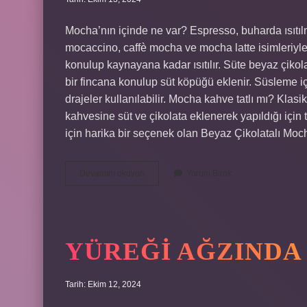
Mocha’nın içinde ne var? Espresso, buharda ısıtıl
mocaccino, caffè mocha ve mocha latte isimleriyle 
konulup kaynayana kadar ısıtılır. Süte beyaz çikola
bir fincana konulup süt köpüğü eklenir. Süsleme içi
drajeler kullanılabilir. Mocha kahve tatlı mı? Klas
kahvesine süt ve çikolata eklenerek yapıldığı için 
için harika bir seçenek olan Beyaz Çikolatalı M
Mocha
Devamını okuyun
Yorum Bırak
Neden
Yapılıyor
YÜREĞI AĞZINDA
Tarih: Ekim 12, 2024