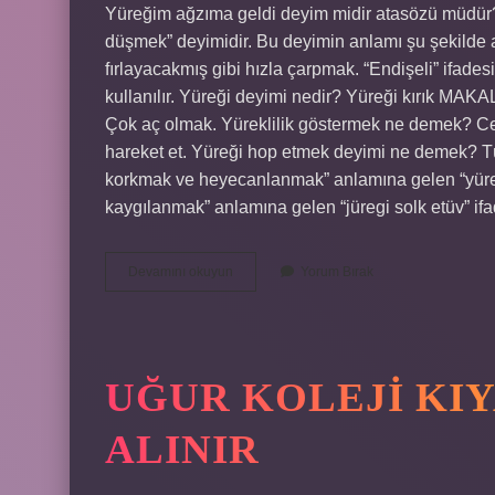
Yüreğim ağzıma geldi deyim midir atasözü müdür? 
düşmek” deyimidir. Bu deyimin anlamı şu şekilde a
fırlayacakmış gibi hızla çarpmak. “Endişeli” ifade
kullanılır. Yüreği deyimi nedir? Yüreği kırık M
Çok aç olmak. Yüreklilik göstermek ne demek? 
hareket et. Yüreği hop etmek deyimi ne demek? T
korkmak ve heyecanlanmak” anlamına gelen “yüreğ
kaygılanmak” anlamına gelen “jüregi solk etüv” if
Yüreği
Devamını okuyun
Yorum Bırak
Ağzında
Ne
Demek
UĞUR KOLEJI KI
ALINIR