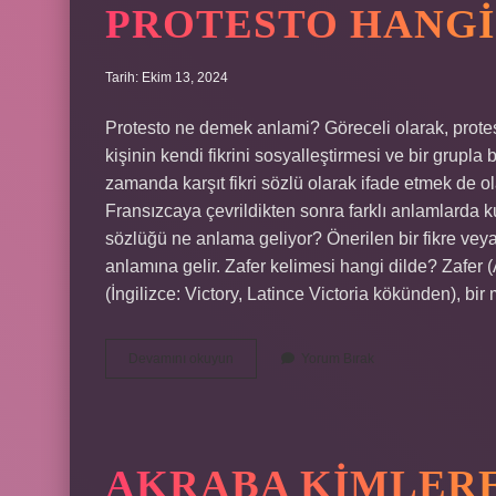
PROTESTO HANGI
Mi
Tarih: Ekim 13, 2024
Protesto ne demek anlami? Göreceli olarak, protest
kişinin kendi fikrini sosyalleştirmesi ve bir grupla 
zamanda karşıt fikri sözlü olarak ifade etmek de 
Fransızcaya çevrildikten sonra farklı anlamlarda 
sözlüğü ne anlama geliyor? Önerilen bir fikre veya 
anlamına gelir. Zafer kelimesi hangi dilde? Zafer (Arapça ظفر kökünden) veya aynı anlam
(İngilizce: Victory, Latince Victoria kökünden), 
Protesto
Devamını okuyun
Yorum Bırak
Hangi
Dil
AKRABA KIMLER