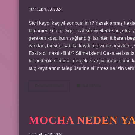
Tarih: Ekim 13, 2024
Sicil kaydı kaç yıl sonra silinir? Yasaklanmış hakla
tamamen silinir. Diğer mahkûmiyetlerde bu, otuz y
gereken koşulların sağlandığı tarihten itibaren beş
yandan, bir suç, sabıka kaydı arşivinde arşivlenir,
Eski sicil nasıl silinir? Silme işlemi Ceza ve İsta
bir nedenle silinirse, gerçekler arşiv protokolüne 
suç kayıtlarının talep üzerine silinmesine izin ver
Sicil
Devamını okuyun
Yorum Bırak
Temizleme
Kaç
Yıl
MOCHA NEDEN YA
Tarih: Ekim 13, 2024