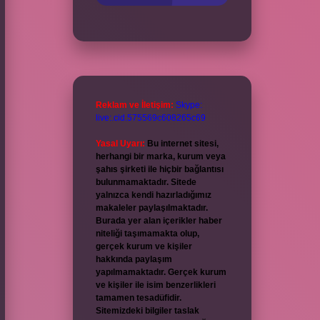
Reklam ve İletişim:
Skype:
live:.cid.575569c608265c69
Yasal Uyarı:
Bu internet sitesi,
herhangi bir marka, kurum veya
şahıs şirketi ile hiçbir bağlantısı
bulunmamaktadır. Sitede
yalnızca kendi hazırladığımız
makaleler paylaşılmaktadır.
Burada yer alan içerikler haber
niteliği taşımamakta olup,
gerçek kurum ve kişiler
hakkında paylaşım
yapılmamaktadır. Gerçek kurum
ve kişiler ile isim benzerlikleri
tamamen tesadüfidir.
Sitemizdeki bilgiler taslak