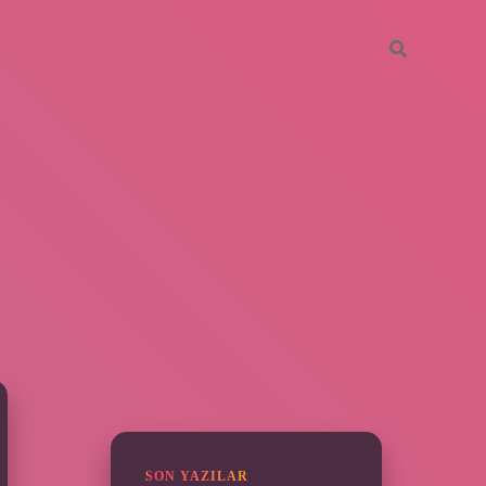
SIDEBAR
grandoperab
SON YAZILAR