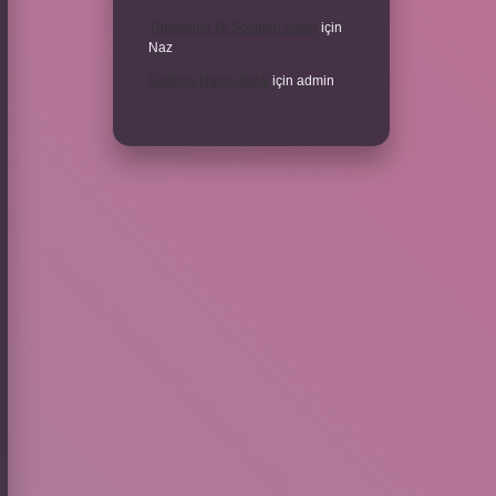
Türkiyenin Ilk Sözlüğü Nedir
için
Naz
Sardina Hangi Balık
için
admin