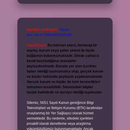
Reklam ve İletişim:
Skype:
live:.cid.575569c608265c69
Yasal Uyarı:
Bu internet sitesi, herhangi bir
marka, kurum veya şahıs şirketi ile hiçbir
bağlantısı bulunmamaktadır. Sitede yalnızca
kendi hazırladığımız makaleler
paylaşılmaktadır. Burada yer alan içerikler
haber niteliği taşımamakta olup, gerçek kurum
ve kişiler hakkında paylaşım yapılmamaktadır.
Gerçek kurum ve kişiler ile isim benzerlikleri
tamamen tesadüfidir. Sitemizdeki bilgiler
taslak halindedir ve tavsiye niteliği taşımazlar.
Sitemiz, 5651 Sayılı Kanun gereğince Bilgi
Teknolojileri ve İletişim Kurumu (BTK) tarafından
onaylanmış bir Yer Sağlayıcı olarak hizmet
vermektedir. Bu nedenle, sitedeki içerikleri
proaktif olarak denetleme veya araştırma
yükümlülüğümüz bulunmamaktadır. Ancak,