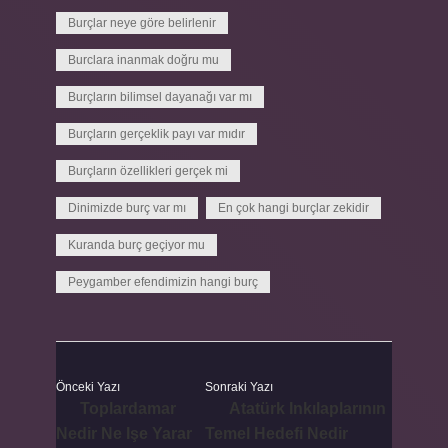
Burçlar neye göre belirlenir
Burclara inanmak doğru mu
Burçların bilimsel dayanağı var mı
Burçların gerçeklik payı var mıdır
Burçların özellikleri gerçek mi
Dinimizde burç var mı
En çok hangi burçlar zekidir
Kuranda burç geçiyor mu
Peygamber efendimizin hangi burç
Önceki Yazı
Sonraki Yazı
Toplardamar
Atatürk Inkılaplarının
Nedir Ne Işe Yarar
Temel Hedefi Nedir