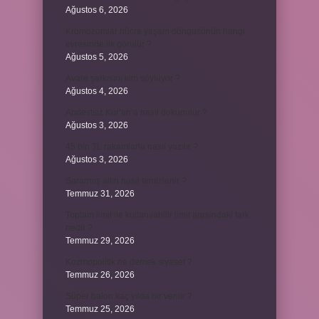
Ağustos 6, 2026
Kromozomlar hücre yaşam döngüsünün hangi
evresinde ilk görülür ?
Ağustos 5, 2026
Avare şarkısını kim söylüyor ?
Ağustos 4, 2026
Abdestsiz Kur’an’a nasıl dokunulur ?
Ağustos 3, 2026
45 bin TL rakamlarla nasıl yazılır ?
Ağustos 3, 2026
Sararmış altın nasıl temizlenir ?
Temmuz 31, 2026
Toplam limit ile kullanılabilir limit arasındaki fark
nedir ?
Temmuz 29, 2026
Kozmopolitik ne demek siyaset ?
Temmuz 26, 2026
Süper balon kaç yılda bir verilir ?
Temmuz 25, 2026