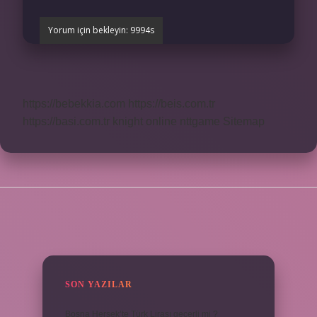
https://bebekkia.com
https://beis.com.tr
https://basi.com.tr
knight online
nttgame
Sitemap
SIDEBAR
SON YAZILAR
Bosna Hersek’te Türk Lirası geçerli mi ?