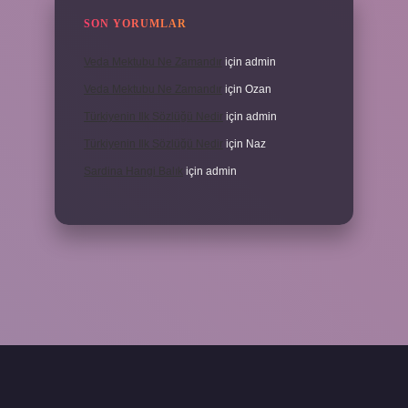
SON YORUMLAR
Veda Mektubu Ne Zamandır
için
admin
Veda Mektubu Ne Zamandır
için
Ozan
Türkiyenin Ilk Sözlüğü Nedir
için
admin
Türkiyenin Ilk Sözlüğü Nedir
için
Naz
Sardina Hangi Balık
için
admin
grandoperabet