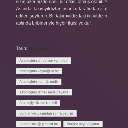
sizin üzerinizde nasıl bir etkisi olmuş olabilir?
Aslında, takımyıldızlar insanlar tarafından icat
edilen şeylerdir. Bir takımyıldızdaki iki yıldızın
aslında birbirleriyle hiçbir ilgisi yoktur.
Tarih:
Makaleler
Astrolojinin dinde yeri var mıdır
Astrolojinin kaynağı nedir
Astrolojinin mantığı nedir
Astrolojinin temeli neye dayanır
Astrolojiyi ilk kim kesfetti
Burçlar kaç yaşından sonra değişir
Burçlar kişiliği yansıtır mı
Burçlar neye dayanır