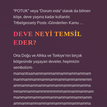
“POTUK” veya “Dorum ında” olarak da bilinen
köşe, deve yaşına kadar kullanılır.
Trtbelgessely Posts ›Gönderiler› Kamu …
DEVE NEYI TEMSIL
EDER?
Orta Doğu ve Afrika ve Torkiye’nin birçok
bölgesinde yaşayan develer, hepimizin
sembolizm-
mamantraamammammammammammammam
mammammammammammammammammemm
ammammammammammammammammamma
mmammammammmmmmmmammammammam
mammammammammammammammammamm
ammammammammammammammammamma