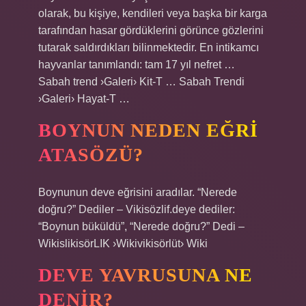
olarak, bu kişiye, kendileri veya başka bir karga
tarafından hasar gördüklerini görünce gözlerini
tutarak saldırdıkları bilinmektedir. En intikamcı
hayvanlar tanımlandı: tam 17 yıl nefret …
Sabah trend ›Galeri› Kit-T … Sabah Trendi
›Galeri› Hayat-T …
BOYNUN NEDEN EĞRI
ATASÖZÜ?
Boynunun deve eğrisini aradılar. “Nerede
doğru?” Dediler – Vikisözlif.deye dediler:
“Boynun büküldü”, “Nerede doğru?” Dedi –
WikislikisörLIK ›Wikivikisörlüt› Wiki
DEVE YAVRUSUNA NE
DENIR?