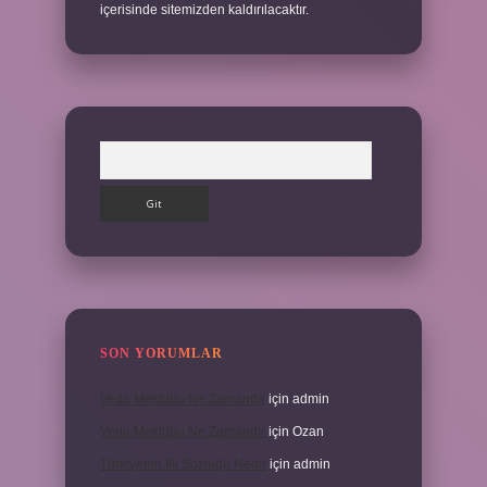
içerisinde sitemizden kaldırılacaktır.
Arama
SON YORUMLAR
Veda Mektubu Ne Zamandır
için
admin
Veda Mektubu Ne Zamandır
için
Ozan
Türkiyenin Ilk Sözlüğü Nedir
için
admin