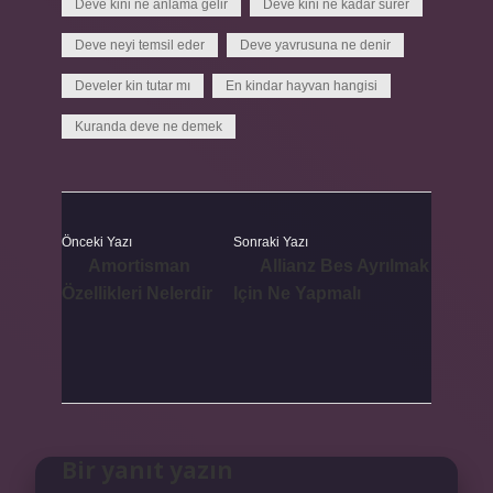
Deve kini ne anlama gelir
Deve kini ne kadar sürer
Deve neyi temsil eder
Deve yavrusuna ne denir
Develer kin tutar mı
En kindar hayvan hangisi
Kuranda deve ne demek
Önceki Yazı
Sonraki Yazı
Amortisman
Allianz Bes Ayrılmak
Özellikleri Nelerdir
Için Ne Yapmalı
Bir yanıt yazın