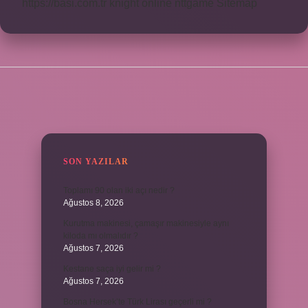
https://basi.com.tr
knight online
nttgame
Sitemap
SIDEBAR
SON YAZILAR
Toplamı 90 olan iki açı nedir ?
Ağustos 8, 2026
Kurutma makinesi, çamaşır makinesiyle aynı
kiloda mı olmalıdır ?
Ağustos 7, 2026
Kestane saça iyi gelir mi ?
Ağustos 7, 2026
Bosna Hersek’te Türk Lirası geçerli mi ?