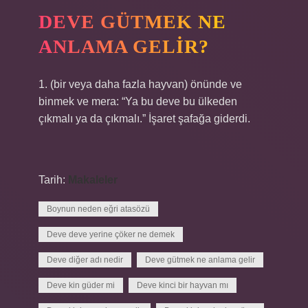
DEVE GÜTMEK NE
ANLAMA GELIR?
1. (bir veya daha fazla hayvan) önünde ve
binmek ve mera: “Ya bu deve bu ülkeden
çıkmalı ya da çıkmalı.” İşaret şafağa giderdi.
Tarih:
Makaleler
Boynun neden eğri atasözü
Deve deve yerine çöker ne demek
Deve diğer adı nedir
Deve gütmek ne anlama gelir
Deve kin güder mi
Deve kinci bir hayvan mı