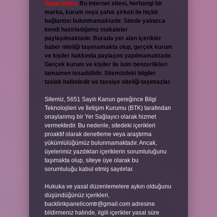
Yasal Uyarı:
Bu internet sitesi, herhangi bir
marka, kurum veya şahıs şirketi ile hiçbir
bağlantısı bulunmamaktadır. Sitede yalnızca
kendi hazırladığımız makaleler
paylaşılmaktadır. Burada yer alan içerikler
haber niteliği taşımamakta olup, gerçek kurum
ve kişiler hakkında paylaşım yapılmamaktadır.
Gerçek kurum ve kişiler ile isim benzerlikleri
tamamen tesadüfidir. Sitemizdeki bilgiler
taslak halindedir ve tavsiye niteliği taşımazlar.
Sitemiz, 5651 Sayılı Kanun gereğince Bilgi
Teknolojileri ve İletişim Kurumu (BTK) tarafından
onaylanmış bir Yer Sağlayıcı olarak hizmet
vermektedir. Bu nedenle, sitedeki içerikleri
proaktif olarak denetleme veya araştırma
yükümlülüğümüz bulunmamaktadır. Ancak,
üyelerimiz yazdıkları içeriklerin sorumluluğunu
taşımakta olup, siteye üye olarak bu
sorumluluğu kabul etmiş sayılırlar.
Hukuka ve yasal düzenlemelere aykırı olduğunu
düşündüğünüz içerikleri,
backlinkpanelicomtr@gmail.com
adresine
bildirmeniz halinde, ilgili içerikler yasal süre