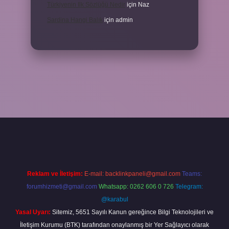
Türkiyenin Ilk Sözlüğü Nedir
için
Naz
Sardina Hangi Balık
için
admin
bet
Reklam ve İletişim:
E-mail:
backlinkpaneli@gmail.com
Teams:
forumhizmeti@gmail.com
Whatsapp: 0262 606 0 726
Telegram:
@karabul
Yasal Uyarı:
Sitemiz, 5651 Sayılı Kanun gereğince Bilgi Teknolojileri ve
İletişim Kurumu (BTK) tarafından onaylanmış bir Yer Sağlayıcı olarak