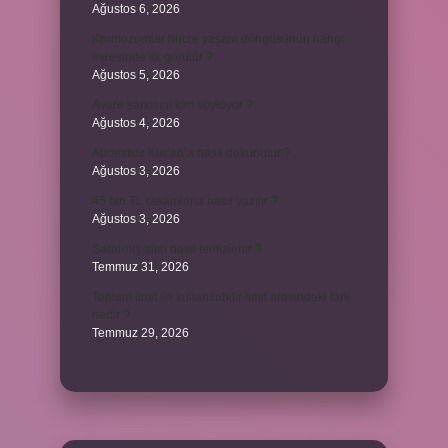
Ağustos 6, 2026
Kromozomlar hücre yaşam döngüsünün hangi
evresinde ilk görülür ?
Ağustos 5, 2026
Avare şarkısını kim söylüyor ?
Ağustos 4, 2026
Abdestsiz Kur’an’a nasıl dokunulur ?
Ağustos 3, 2026
45 bin TL rakamlarla nasıl yazılır ?
Ağustos 3, 2026
Sararmış altın nasıl temizlenir ?
Temmuz 31, 2026
Toplam limit ile kullanılabilir limit arasındaki fark
nedir ?
Temmuz 29, 2026