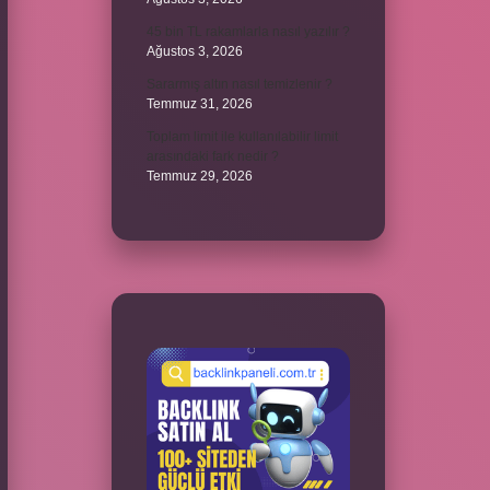
45 bin TL rakamlarla nasıl yazılır ?
Ağustos 3, 2026
Sararmış altın nasıl temizlenir ?
Temmuz 31, 2026
Toplam limit ile kullanılabilir limit
arasındaki fark nedir ?
Temmuz 29, 2026