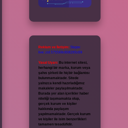
Reklam ve İletişim:
Skype:
live:.cid.575569c608265c69
Yasal Uyarı:
Bu internet sitesi,
herhangi bir marka, kurum veya
şahıs şirketi ile hiçbir bağlantısı
bulunmamaktadır. Sitede
yalnızca kendi hazırladığımız
makaleler paylaşılmaktadır.
Burada yer alan içerikler haber
niteliği taşımamakta olup,
gerçek kurum ve kişiler
hakkında paylaşım
yapılmamaktadır. Gerçek kurum
ve kişiler ile isim benzerlikleri
tamamen tesadüfidir.