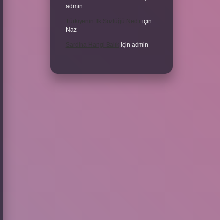
admin
Türkiyenin Ilk Sözlüğü Nedir
için
Naz
Sardina Hangi Balık
için
admin