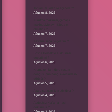
Toplamı 90 olan iki açı nedir ?
Ağustos 8, 2026
Kurutma makinesi, çamaşır
makinesiyle aynı kiloda mı
olmalıdır ?
Ağustos 7, 2026
Kestane saça iyi gelir mi ?
Ağustos 7, 2026
Bosna Hersek’te Türk Lirası
geçerli mi ?
Ağustos 6, 2026
Kromozomlar hücre yaşam
döngüsünün hangi evresinde ilk
görülür ?
Ağustos 5, 2026
Avare şarkısını kim söylüyor ?
Ağustos 4, 2026
Abdestsiz Kur’an’a nasıl
dokunulur ?
Ağustos 3, 2026