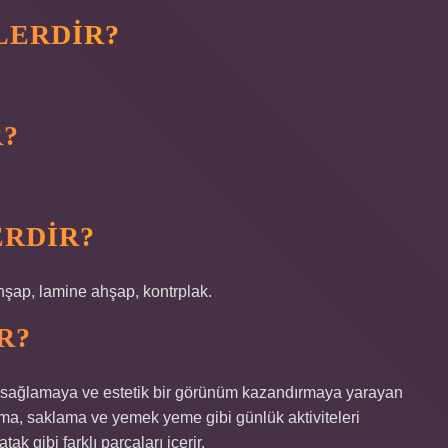
LERDIR?
R?
ERDIR?
hşap, lamine ahşap, kontrplak.
R?
for sağlamaya ve estetik bir görünüm kazandırmaya yarayan
uma, saklama ve yemek yeme gibi günlük aktiviteleri
k gibi farklı parçaları içerir.