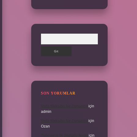
Arama
SON YORUMLAR
Veda Mektubu Ne Zamandır
için
admin
Veda Mektubu Ne Zamandır
için
Ozan
Türkiyenin Ilk Sözlüğü Nedir
için