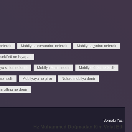
elerdir
Mobilya aksesuarları nelerdir
Mobilya eşyaları nelerdir
sektörü ne iş yapar
ya stilleri nelerdir
Mobilya tanımı nedir
Mobilya türleri nelerdir
me nedir
Mobilyaya ne girer
Nelere mobilya denir
ın altına ne denir
Sonraki Yazı
Hz Muhammed Doğmadan Kim Vefat Etti