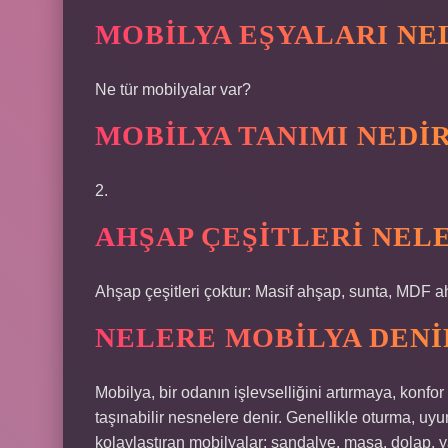
MOBILYA EŞYALARI NE
Ne tür mobilyalar var?
MOBILYA TANIMI NEDI
2.
AHŞAP ÇEŞITLERI NEL
Ahşap çeşitleri çoktur: Masif ahşap, sunta, MDF a
NELERE MOBILYA DENI
Mobilya, bir odanın işlevselliğini artırmaya, kon
taşınabilir nesnelere denir. Genellikle oturma, uy
kolaylaştıran mobilyalar; sandalye, masa, dolap, yata