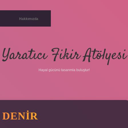
Hakkımızda
Yaratıcı Fikir Atölyesi
Hayal gücünü tasarımla buluştur!
 DENIR