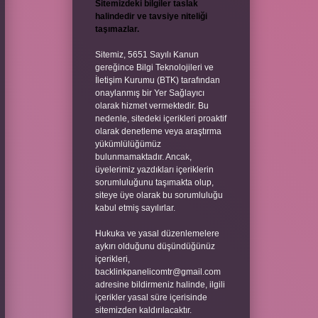
Sitemizdeki bilgiler taslak
halindedir ve tavsiye niteliği
taşımazlar.
Sitemiz, 5651 Sayılı Kanun
gereğince Bilgi Teknolojileri ve
İletişim Kurumu (BTK) tarafından
onaylanmış bir Yer Sağlayıcı
olarak hizmet vermektedir. Bu
nedenle, sitedeki içerikleri proaktif
olarak denetleme veya araştırma
yükümlülüğümüz
bulunmamaktadır. Ancak,
üyelerimiz yazdıkları içeriklerin
sorumluluğunu taşımakta olup,
siteye üye olarak bu sorumluluğu
kabul etmiş sayılırlar.
Hukuka ve yasal düzenlemelere
aykırı olduğunu düşündüğünüz
içerikleri,
backlinkpanelicomtr@gmail.com
adresine bildirmeniz halinde, ilgili
içerikler yasal süre içerisinde
sitemizden kaldırılacaktır.