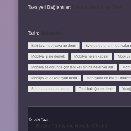
Tavsiyeli Bağlantılar:
Ronidazole Ne Işe Yarar
Tarih:
Makaleler
Eski tarz mobilyaya ne denir
Evlerde bulunan mobilyalar n
Mobilya işi ne demek
Mobilya neleri kapsar
Mobilya 
Mobilya sektöründe çok tehlikeli sınıfta neler yer alır
Mobil
Mobilya ve dekorasyon nedir
Mobilyada en kaliteli malze
Salon dolabına ne denir
Tekli koltuğa ne denir
Yatağ
Önceki Yazı
Bozkır Türkiyede Nerede Görülür