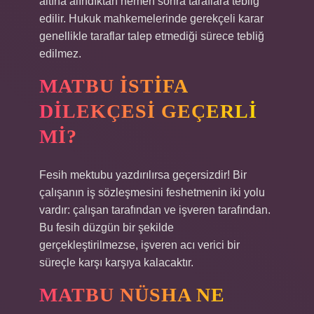
altına alındıktan hemen sonra taraflara tebliğ
edilir. Hukuk mahkemelerinde gerekçeli karar
genellikle taraflar talep etmediği sürece tebliğ
edilmez.
MATBU ISTIFA
DILEKÇESI GEÇERLI
MI?
Fesih mektubu yazdırılırsa geçersizdir! Bir
çalışanın iş sözleşmesini feshetmenin iki yolu
vardır: çalışan tarafından ve işveren tarafından.
Bu fesih düzgün bir şekilde
gerçekleştirilmezse, işveren acı verici bir
süreçle karşı karşıya kalacaktır.
MATBU NÜSHA NE