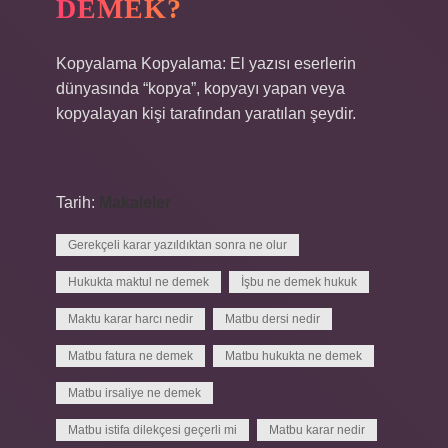
DEMEK?
Kopyalama Kopyalama: El yazısı eserlerin
dünyasında “kopya”, kopyayı yapan veya
kopyalayan kişi tarafından yaratılan şeydir.
Tarih:
Makaleler
Gerekçeli karar yazıldıktan sonra ne olur
Hukukta maktul ne demek
İşbu ne demek hukuk
Maktu karar harcı nedir
Matbu dersi nedir
Matbu fatura ne demek
Matbu hukukta ne demek
Matbu irsaliye ne demek
Matbu istifa dilekçesi geçerli mi
Matbu karar nedir