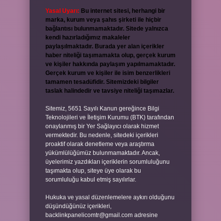
Yasal Uyarı:
Bu internet sitesi, herhangi bir
marka, kurum veya şahıs şirketi ile hiçbir
bağlantısı bulunmamaktadır. Sitede yalnızca
kendi hazırladığımız makaleler
paylaşılmaktadır. Burada yer alan içerikler
haber niteliği taşımamakta olup, gerçek kurum
ve kişiler hakkında paylaşım yapılmamaktadır.
Gerçek kurum ve kişiler ile isim benzerlikleri
tamamen tesadüfidir. Sitemizdeki bilgiler
taslak halindedir ve tavsiye niteliği taşımazlar.
Sitemiz, 5651 Sayılı Kanun gereğince Bilgi
Teknolojileri ve İletişim Kurumu (BTK) tarafından
onaylanmış bir Yer Sağlayıcı olarak hizmet
vermektedir. Bu nedenle, sitedeki içerikleri
proaktif olarak denetleme veya araştırma
yükümlülüğümüz bulunmamaktadır. Ancak,
üyelerimiz yazdıkları içeriklerin sorumluluğunu
taşımakta olup, siteye üye olarak bu
sorumluluğu kabul etmiş sayılırlar.
Hukuka ve yasal düzenlemelere aykırı olduğunu
düşündüğünüz içerikleri,
backlinkpanelicomtr@gmail.com
adresine