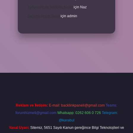
Türkiyenin Ilk Sözlüğü Nedir
için
Naz
Sardina Hangi Balık
için
admin
t
Reklam ve İletişim:
E-mail:
backlinkpaneli@gmail.com
Teams:
forumhizmeti@gmail.com
Whatsapp: 0262 606 0 726
Telegram:
@karabul
Yasal Uyarı:
Sitemiz, 5651 Sayılı Kanun gereğince Bilgi Teknolojileri ve