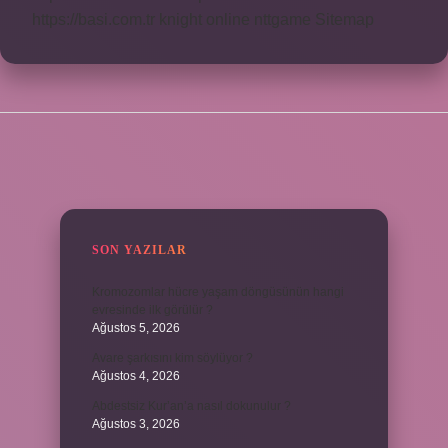
https://basi.com.tr
knight online
nttgame
Sitemap
SIDEBAR
SON YAZILAR
Kromozomlar hücre yaşam döngüsünün hangi
evresinde ilk görülür ?
Ağustos 5, 2026
Avare şarkısını kim söylüyor ?
Ağustos 4, 2026
Abdestsiz Kur’an’a nasıl dokunulur ?
Ağustos 3, 2026