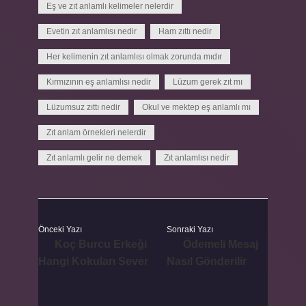
Eş ve zıt anlamlı kelimeler nelerdir
Evetin zıt anlamlısı nedir
Ham zıttı nedir
Her kelimenin zıt anlamlısı olmak zorunda mıdır
Kırmızının eş anlamlısı nedir
Lüzum gerek zıt mı
Lüzumsuz zıttı nedir
Okul ve mektep eş anlamlı mı
Zıt anlam örnekleri nelerdir
Zıt anlamlı gelir ne demek
Zıt anlamlısı nedir
Önceki Yazı
Sonraki Yazı
Koç Burcu Erkeği
Ödemeli Mesaj
Hangi Kokuları Sever
Nasıl Gönderilir