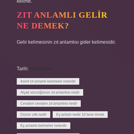
kelime.
ZIT ANLAMLI GELIR
NE DEMEK?
Gelir kelimesinin zıt anlamlısı gider kelimesidir.
Tarih:
Makaleler
4sınıf zıt anlamlı kelimeler nelerdir
Alçak sözcüğünün zıt anlamlısı nedir
Cevabın cevabın zıt anlamlısı nedir
Düzün zıttı nedir
Eş anlam nedir 10 tane örnek
Eş anlamlı kelimeler nelerdir