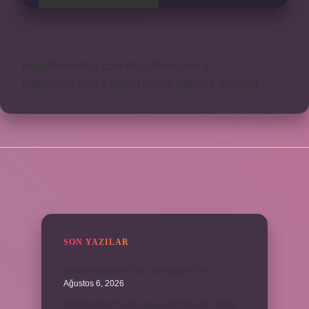
https://bebekkia.com
https://beis.com.tr
https://basi.com.tr
knight online
nttgame
Sitemap
SIDEBAR
SON YAZILAR
Bosna Hersek’te Türk Lirası geçerli mi ?
Ağustos 6, 2026
Kromozomlar hücre yaşam döngüsünün hangi