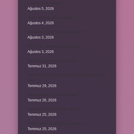
evresinde ilk görülür ?
Ağustos 5, 2026
Avare şarkısını kim söylüyor ?
Ağustos 4, 2026
Abdestsiz Kur’an’a nasıl dokunulur ?
Ağustos 3, 2026
45 bin TL rakamlarla nasıl yazılır ?
Ağustos 3, 2026
Sararmış altın nasıl temizlenir ?
Temmuz 31, 2026
Toplam limit ile kullanılabilir limit arasındaki fark
nedir ?
Temmuz 29, 2026
Kozmopolitik ne demek siyaset ?
Temmuz 26, 2026
Süper balon kaç yılda bir verilir ?
Temmuz 25, 2026
Kamu yararına çalışan ne demek ?
Temmuz 25, 2026