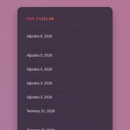
SON YAZILAR
Bosna Hersek’te Türk Lirası geçerli mi ?
Ağustos 6, 2026
Kromozomlar hücre yaşam döngüsünün hangi
evresinde ilk görülür ?
Ağustos 5, 2026
Avare şarkısını kim söylüyor ?
Ağustos 4, 2026
Abdestsiz Kur’an’a nasıl dokunulur ?
Ağustos 3, 2026
45 bin TL rakamlarla nasıl yazılır ?
Ağustos 3, 2026
Sararmış altın nasıl temizlenir ?
Temmuz 31, 2026
Toplam limit ile kullanılabilir limit arasındaki fark
nedir ?