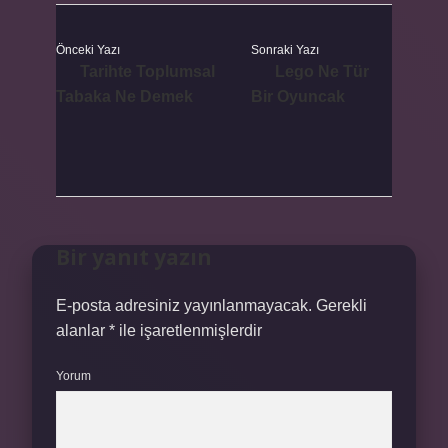
Önceki Yazı
Sonraki Yazı
Tarihte Toplumsal
Lego Ne Tür
Tabaka Ne Demek
Bir Oyuncak
Bir yanıt yazın
E-posta adresiniz yayınlanmayacak.
Gerekli
alanlar
*
ile işaretlenmişlerdir
Yorum