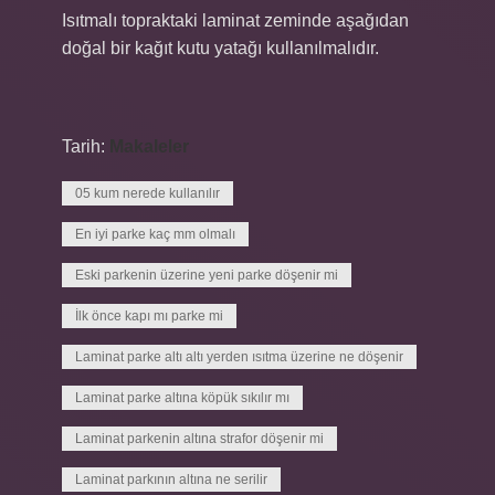
Isıtmalı topraktaki laminat zeminde aşağıdan
doğal bir kağıt kutu yatağı kullanılmalıdır.
Tarih:
Makaleler
05 kum nerede kullanılır
En iyi parke kaç mm olmalı
Eski parkenin üzerine yeni parke döşenir mi
İlk önce kapı mı parke mi
Laminat parke altı altı yerden ısıtma üzerine ne döşenir
Laminat parke altına köpük sıkılır mı
Laminat parkenin altına strafor döşenir mi
Laminat parkının altına ne serilir