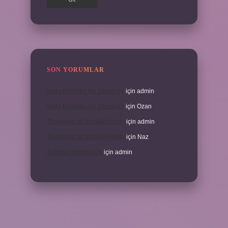
SON YORUMLAR
Veda Mektubu Ne Zamandır
için
admin
Veda Mektubu Ne Zamandır
için
Ozan
Türkiyenin Ilk Sözlüğü Nedir
için
admin
Türkiyenin Ilk Sözlüğü Nedir
için
Naz
Sardina Hangi Balık
için
admin