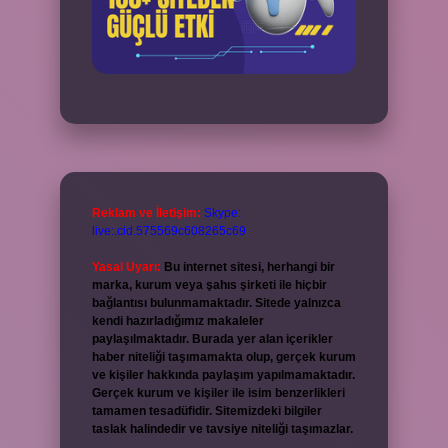
Reklam ve İletişim:
Skype:
live:.cid.575569c608265c69
Yasal Uyarı:
Bu internet sitesi, herhangi bir
marka, kurum veya şahıs şirketi ile hiçbir
bağlantısı bulunmamaktadır. Sitede yalnızca
kendi hazırladığımız makaleler
paylaşılmaktadır. Burada yer alan içerikler
haber niteliği taşımamakta olup, gerçek kurum
ve kişiler hakkında paylaşım yapılmamaktadır.
Gerçek kurum ve kişiler ile isim benzerlikleri
tamamen tesadüfidir. Sitemizdeki bilgiler
taslak halindedir ve tavsiye niteliği taşımazlar.