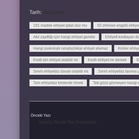
Tarih:
Makaleler
191 madde ehliyet iptali olur mu
50 zihinsel engelli ehliyet
Akıl zayıflığı için hangi ehliyet gerekir
Ehliyeti kısıtlayan d
Hangi psikolojik rahatsızlıklar ehliyet alamaz
Kimler ehli
Kısıtlı biri ehliyet alabilir mi
Kısıtlı ehliyet ne demek
K
Sınırlı ehliyetsiz davalı olabilir mi
Sınırlı ehliyetsiz tanıma 
Tam ehliyetsiz kimlerdir örnek
Tek gözü görmeyen hangi eh
Önceki Yazı
Venöz Nedir Ne Demektir