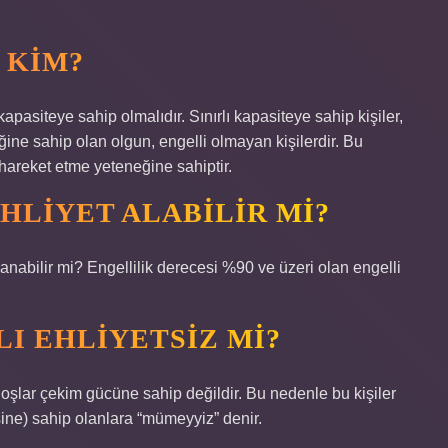
 KIM?
apasiteye sahip olmalıdır. Sınırlı kapasiteye sahip kişiler,
ğine sahip olan olgun, engelli olmayan kişilerdir. Bu
e hareket etme yeteneğine sahiptir.
EHLIYET ALABILIR MI?
lanabilir mi? Engellilik derecesi %90 ve üzeri olan engelli
LI EHLIYETSIZ MI?
arhoşlar çekim gücüne sahip değildir. Bu nedenle bu kişiler
sine) sahip olanlara “mümeyyiz” denir.