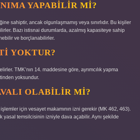
ANIMA YAPABILIR MI?
ine sahiptir, ancak olgunlaşmamış veya sınırlıdır. Bu kişiler
ilirler. Bazı istisnai durumlarda, azalmış kapasiteye sahip
ebilir ve borçlanabilirler.
ETI YOKTUR?
elirler. TMK’nın 14. maddesine göre, ayrımcılık yapma
yetinden yoksundur.
AVALI OLABILIR MI?
işlemler için vesayet makamının izni gerekir (MK 462, 463).
k yasal temsilcisinin izniyle dava açabilir. Aynı şekilde