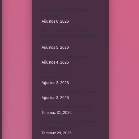
Bosna Hersek’te Türk Lirası
geçerli mi ?
Ağustos 6, 2026
Kromozomlar hücre yaşam
döngüsünün hangi evresinde ilk
görülür ?
Ağustos 5, 2026
Avare şarkısını kim söylüyor ?
Ağustos 4, 2026
Abdestsiz Kur’an’a nasıl
dokunulur ?
Ağustos 3, 2026
45 bin TL rakamlarla nasıl yazılır ?
Ağustos 3, 2026
Sararmış altın nasıl temizlenir ?
Temmuz 31, 2026
Toplam limit ile kullanılabilir limit
arasındaki fark nedir ?
Temmuz 29, 2026