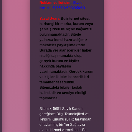
Reklam ve İletişim:
Skype:
live:.cid.575569c608265c69
Yasal Uyarı:
Bu internet sitesi,
herhangi bir marka, kurum veya
şahıs şirketi ile hiçbir bağlantısı
bulunmamaktadır. Sitede
yalnızca kendi hazırladığımız
makaleler paylaşılmaktadır.
Burada yer alan içerikler haber
niteliği taşımamakta olup,
gerçek kurum ve kişiler
hakkında paylaşım
yapılmamaktadır. Gerçek kurum
ve kişiler ile isim benzerlikleri
tamamen tesadüfidir.
Sitemizdeki bilgiler taslak
halindedir ve tavsiye niteliği
taşımazlar.
Sitemiz, 5651 Sayılı Kanun
gereğince Bilgi Teknolojileri ve
İletişim Kurumu (BTK) tarafından
onaylanmış bir Yer Sağlayıcı
olarak hizmet vermektedir. Bu