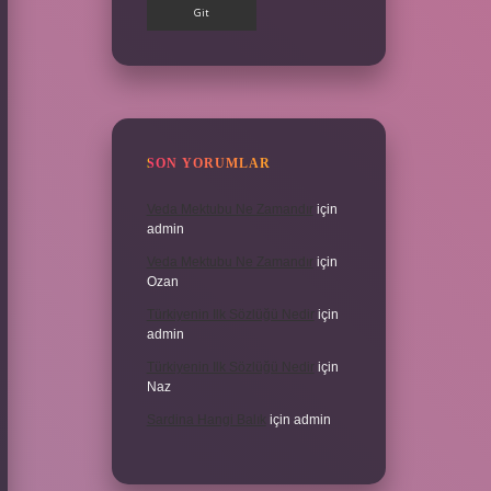
SON YORUMLAR
Veda Mektubu Ne Zamandır
için
admin
Veda Mektubu Ne Zamandır
için
Ozan
Türkiyenin Ilk Sözlüğü Nedir
için
admin
Türkiyenin Ilk Sözlüğü Nedir
için
Naz
Sardina Hangi Balık
için
admin