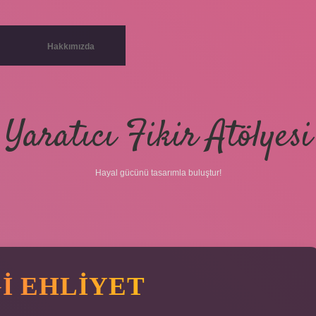
Hakkımızda
Yaratıcı Fikir Atölyesi
Hayal gücünü tasarımla buluştur!
I EHLIYET