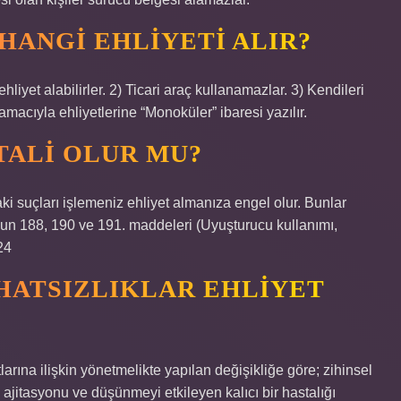
ANGI EHLIYETI ALIR?
ehliyet alabilirler. 2) Ticari araç kullanamazlar. 3) Kendileri
amacıyla ehliyetlerine “Monoküler” ibaresi yazılır.
TALI OLUR MU?
i suçları işlemeniz ehliyet almanıza engel olur. Bunlar
un 188, 190 ve 191. maddeleri (Uyuşturucu kullanımı,
24
HATSIZLIKLAR EHLIYET
arına ilişkin yönetmelikte yapılan değişikliğe göre; zihinsel
 ajitasyonu ve düşünmeyi etkileyen kalıcı bir hastalığı