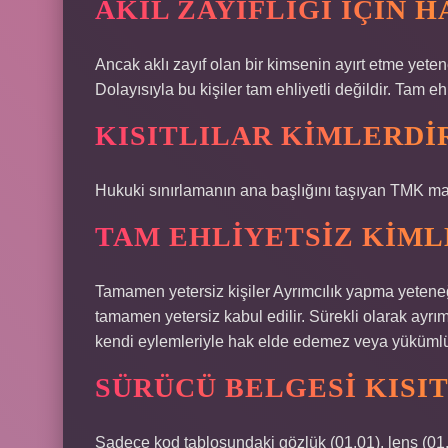
AKIL ZAYIFLIĞI IÇIN 
Ancak aklı zayıf olan bir kimsenin ayırt etme yet
Dolayısıyla bu kişiler tam ehliyetli değildir. Tam ehl
KISITLILAR KIMLERDI
Hukuki sınırlamanın ana başlığını taşıyan TMK m
TAM EHLIYETSIZ KIML
Tamamen yetersiz kişiler Ayrımcılık yapma yeteneği
tamamen yetersiz kabul edilir. Sürekli olarak ayrı
kendi eylemleriyle hak elde edemez veya yükümlü
SÜRÜCÜ BELGESI KISIT
Sadece kod tablosundaki gözlük (01.01), lens (01.0