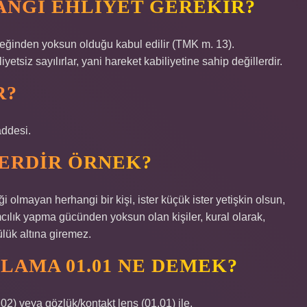
HANGI EHLIYET GEREKIR?
eneğinden yoksun olduğu kabul edilir (TMK m. 13).
iyetsiz sayılırlar, yani hareket kabiliyetine sahip değillerdir.
R?
addesi.
ERDIR ÖRNEK?
 olmayan herhangi bir kişi, ister küçük ister yetişkin olsun,
mcılık yapma gücünden yoksun olan kişiler, kural olarak,
lük altına giremez.
LAMA 01.01 NE DEMEK?
2) veya gözlük/kontakt lens (01.01) ile.