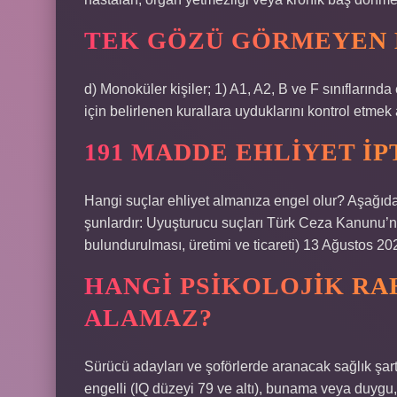
TEK GÖZÜ GÖRMEYEN H
d) Monoküler kişiler; 1) A1, A2, B ve F sınıflarında 
için belirlenen kurallara uyduklarını kontrol etmek 
191 MADDE EHLIYET IP
Hangi suçlar ehliyet almanıza engel olur? Aşağıdak
şunlardır: Uyuşturucu suçları Türk Ceza Kanunu’n
bulundurulması, üretimi ve ticareti) 13 Ağustos 20
HANGI PSIKOLOJIK RA
ALAMAZ?
Sürücü adayları ve şoförlerde aranacak sağlık şartl
engelli (IQ düzeyi 79 ve altı), bunama veya duygu,