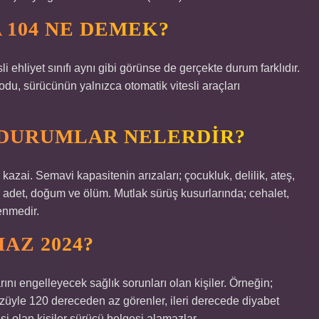
 104 NE DEMEK?
sli ehliyet sınıfı aynı gibi görünse de gerçekte durum farklıdır.
odu, sürücünün yalnızca otomatik vitesli araçları
 DURUMLAR NELERDIR?
 kazai. Semavi kapasitenin arızaları; çocukluk, delilik, ateş,
t, adet, doğum ve ölüm. Mutlak sürüş kusurlarında; cehalet,
renmedir.
AZ 2024?
ını engelleyecek sağlık sorunları olan kişiler. Örneğin;
gözüyle 120 dereceden az görenler, ileri derecede diyabet
i olan kişiler sürücü belgesi alamazlar.