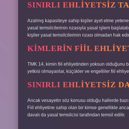
SINIRLI EHLIYETSIZ T
Azalmış kapasiteye sahip kişiler ayırt etme yeteneğ
yasal temsilcilerinin rızasıyla yasal işlem başlatab
kişiler yasal temsilcilerinin rızası olmadan hak edin
KIMLERIN FIIL EHLIY
TMK 14, kimin fiil ehliyetinden yoksun olduğunu b
yetkisi olmayanlar, küçükler ve engelliler fiil ehli
SINIRLI EHLIYETSIZ D
Ancak vesayetin söz konusu olduğu hallerde bazı 
Fiil ehliyetine sahip olan bir kimse genellikle anca
davalı da yasal temsilcisi tarafından temsil edilir.