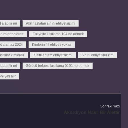
 alabilir mi
Akıl hastaları sınırlı ehliyetsiz mi
urumlar nelerdir
Ehliyette kısıtlama 104 ne demek
yet alamaz 2024
Kimlerin fiil ehliyeti yoktur
ısıtlılar kimlerdir
Kısıtlılar tam ehliyetsiz mi
Sinirli ehliyetliler kim
yapabilir mi
Sürücü belgesi kısıtlama 0101 ne demek
liyeti alır
Sonraki Yazı
Akordiyon Nasıl Bir Alettir