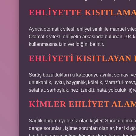
EHLIYETTE KISITLAMA
Ayrıca otomatik vitesli ehliyet sınıfı ile manuel vite
Otomatik vitesli ehliyetin arkasında bulunan 104 k
kullanmasına izin verildiğini belirtir.
EHLIYETI KISITLAYAN
Sürüş bozuklukları iki kategoriye ayrılır: semavi ve
unutkanlık, uyku, baygınlık, kölelik, Maraz’ul-mev
sefahat, sarhoşluk, hezl (zekâ), hata, yolculuk, iğ
KIMLER EHLIYET ALAM
Sağlık durumu yetersiz olan kişiler: Sürücü olmalar
denge sorunları, işitme sorunları olanlar, her iki 
hastaları, organ yetmezliği veya kronik baş dönmes