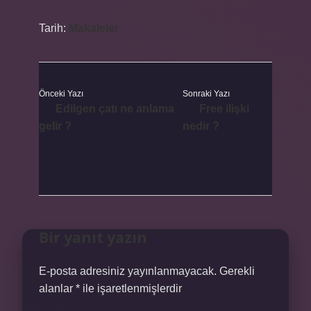
Tarih:
Makaleler
Önceki Yazı
Sonraki Yazı
Edilgen çatı ne anlama
Free ilişki
gelir ?
nedir ?
Bir yanıt yazın
E-posta adresiniz yayınlanmayacak.
Gerekli
alanlar
*
ile işaretlenmişlerdir