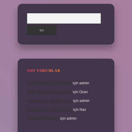
Arama
SON YORUMLAR
Veda Mektubu Ne Zamandır
için
admin
Veda Mektubu Ne Zamandır
için
Ozan
Türkiyenin Ilk Sözlüğü Nedir
için
admin
Türkiyenin Ilk Sözlüğü Nedir
için
Naz
Sardina Hangi Balık
için
admin