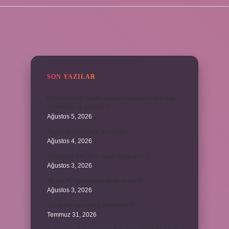
SIDEBAR
SON YAZILAR
Kromozomlar hücre yaşam döngüsünün hangi
evresinde ilk görülür ?
Ağustos 5, 2026
Avare şarkısını kim söylüyor ?
Ağustos 4, 2026
Abdestsiz Kur’an’a nasıl dokunulur ?
Ağustos 3, 2026
45 bin TL rakamlarla nasıl yazılır ?
Ağustos 3, 2026
Sararmış altın nasıl temizlenir ?
Temmuz 31, 2026