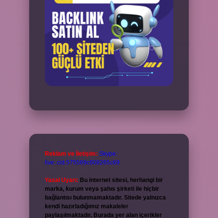
Reklam ve İletişim:
Skype:
live:.cid.575569c608265c69
Yasal Uyarı:
Bu internet sitesi, herhangi bir
marka, kurum veya şahıs şirketi ile hiçbir
bağlantısı bulunmamaktadır. Sitede yalnızca
kendi hazırladığımız makaleler
paylaşılmaktadır. Burada yer alan içerikler