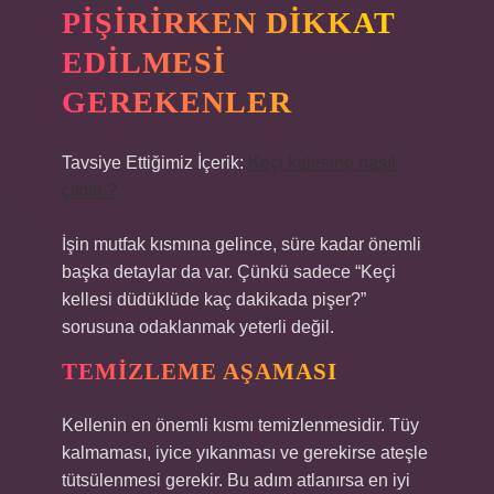
PIŞIRIRKEN DIKKAT
EDILMESI
GEREKENLER
Tavsiye Ettiğimiz İçerik:
Keçi kalesine nasıl
çıkılır ?
İşin mutfak kısmına gelince, süre kadar önemli
başka detaylar da var. Çünkü sadece “Keçi
kellesi düdüklüde kaç dakikada pişer?”
sorusuna odaklanmak yeterli değil.
TEMIZLEME AŞAMASI
Kellenin en önemli kısmı temizlenmesidir. Tüy
kalmaması, iyice yıkanması ve gerekirse ateşle
tütsülenmesi gerekir. Bu adım atlanırsa en iyi