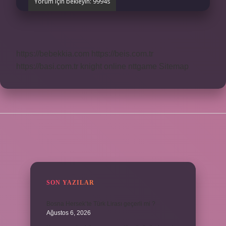
https://bebekkia.com
https://beis.com.tr
https://basi.com.tr
knight online
nttgame
Sitemap
SIDEBAR
SON YAZILAR
Bosna Hersek’te Türk Lirası geçerli mi ?
Ağustos 6, 2026