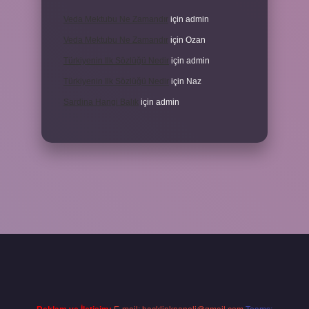
Veda Mektubu Ne Zamandır
için
admin
Veda Mektubu Ne Zamandır
için
Ozan
Türkiyenin Ilk Sözlüğü Nedir
için
admin
Türkiyenin Ilk Sözlüğü Nedir
için
Naz
Sardina Hangi Balık
için
admin
grandoperabet