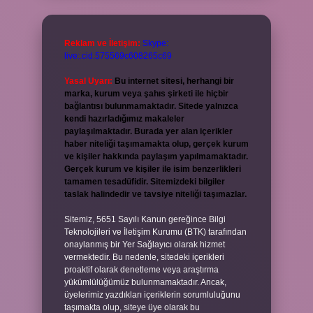
Reklam ve İletişim:
Skype:
live:.cid.575569c608265c69
Yasal Uyarı:
Bu internet sitesi, herhangi bir
marka, kurum veya şahıs şirketi ile hiçbir
bağlantısı bulunmamaktadır. Sitede yalnızca
kendi hazırladığımız makaleler
paylaşılmaktadır. Burada yer alan içerikler
haber niteliği taşımamakta olup, gerçek kurum
ve kişiler hakkında paylaşım yapılmamaktadır.
Gerçek kurum ve kişiler ile isim benzerlikleri
tamamen tesadüfidir. Sitemizdeki bilgiler
taslak halindedir ve tavsiye niteliği taşımazlar.
Sitemiz, 5651 Sayılı Kanun gereğince Bilgi
Teknolojileri ve İletişim Kurumu (BTK) tarafından
onaylanmış bir Yer Sağlayıcı olarak hizmet
vermektedir. Bu nedenle, sitedeki içerikleri
proaktif olarak denetleme veya araştırma
yükümlülüğümüz bulunmamaktadır. Ancak,
üyelerimiz yazdıkları içeriklerin sorumluluğunu
taşımakta olup, siteye üye olarak bu