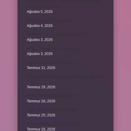
Kromozomlar hücre yaşam döngüsünün hangi
evresinde ilk görülür ?
Ağustos 5, 2026
Avare şarkısını kim söylüyor ?
Ağustos 4, 2026
Abdestsiz Kur’an’a nasıl dokunulur ?
Ağustos 3, 2026
45 bin TL rakamlarla nasıl yazılır ?
Ağustos 3, 2026
Sararmış altın nasıl temizlenir ?
Temmuz 31, 2026
Toplam limit ile kullanılabilir limit arasındaki fark
nedir ?
Temmuz 29, 2026
Kozmopolitik ne demek siyaset ?
Temmuz 26, 2026
Süper balon kaç yılda bir verilir ?
Temmuz 25, 2026
Kamu yararına çalışan ne demek ?
Temmuz 25, 2026