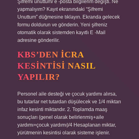
Şifremi unuttum/ e -posta bilgilerim değişti. Ne
yapmalıyım? Kayıt ekranındaki “Şifremi
Unuttum” düğmesine tıklayın. Ekranda gelecek
formu doldurun ve gönderin. Yeni şifreniz
otomatik olarak sistemden kayıtlı E -Mail
adresine gönderilir.
KBS’DEN ICRA
KESINTISI NASIL
YAPILIR?
Personel aile desteği ve çocuk yardımı alırsa,
bu tutarlar net tutardan düşülecek ve 1/4 miktarı
infaz kesinti miktarıdır. 2. Toplamda maaş
sonuçları (genel olarak belirlenmiş+aile
yardımı+çocuk yardımı)/4 Hesaplanan miktar,
yürütmenin kesintisi olarak sisteme işlenir.