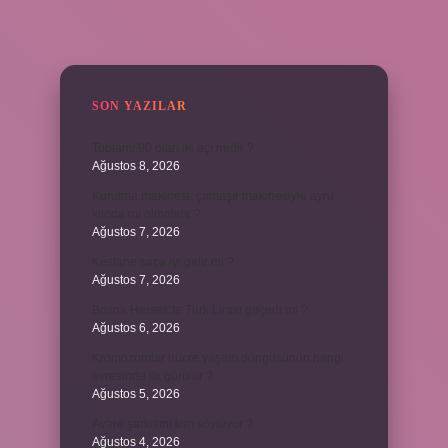
SIDEBAR
SON YAZILAR
Toplamı 90 olan iki açı nedir ?
Ağustos 8, 2026
Kurutma makinesi, çamaşır makinesiyle aynı
kiloda mı olmalıdır ?
Ağustos 7, 2026
Kestane saça iyi gelir mi ?
Ağustos 7, 2026
Bosna Hersek’te Türk Lirası geçerli mi ?
Ağustos 6, 2026
Kromozomlar hücre yaşam döngüsünün hangi
evresinde ilk görülür ?
Ağustos 5, 2026
Avare şarkısını kim söylüyor ?
Ağustos 4, 2026