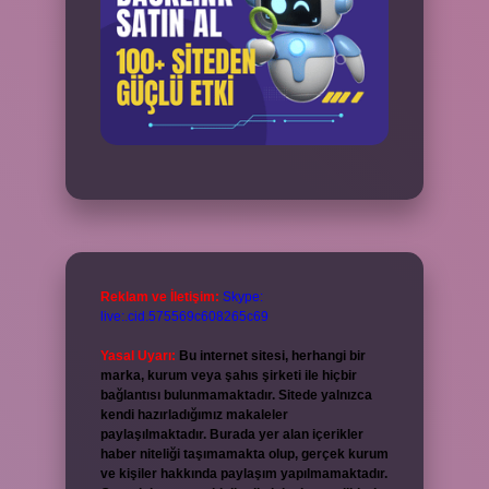
Reklam ve İletişim:
Skype:
live:.cid.575569c608265c69
Yasal Uyarı:
Bu internet sitesi, herhangi bir
marka, kurum veya şahıs şirketi ile hiçbir
bağlantısı bulunmamaktadır. Sitede yalnızca
kendi hazırladığımız makaleler
paylaşılmaktadır. Burada yer alan içerikler
haber niteliği taşımamakta olup, gerçek kurum
ve kişiler hakkında paylaşım yapılmamaktadır.