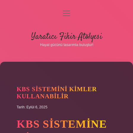
menüyü
aç
Anasayfa
Yaratıcı Fikir Atölyesi
Gizlilik Politikası
Hayal gücünü tasarımla buluştur!
Yasal Uyarı
Hakkımızda
KBS SISTEMINI KIMLER
KULLANABILIR
Tarih: Eylül 6, 2025
KBS SISTEMINE