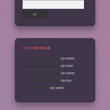
Arama
SON YORUMLAR
Veda Mektubu Ne Zamandır
için
admin
Veda Mektubu Ne Zamandır
için
Ozan
Türkiyenin Ilk Sözlüğü Nedir
için
admin
Türkiyenin Ilk Sözlüğü Nedir
için
Naz
Sardina Hangi Balık
için
admin