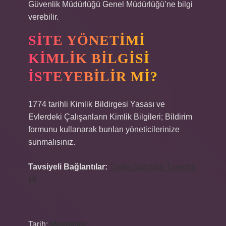
Güvenlik Müdürlüğü Genel Müdürlüğü’ne bilgi
verebilir.
SITE YÖNETIMI
KIMLIK BILGISI
ISTEYEBILIR MI?
1774 tarihli Kimlik Bildirgesi Yasası ve
Evlerdeki Çalışanların Kimlik Bilgileri; Bildirim
formunu kullanarak bunları yöneticilerinize
sunmalısınız.
Tavsiyeli Bağlantılar:
Türkü Sözcüğü Türemiş
Mi
Tarih:
Makaleler