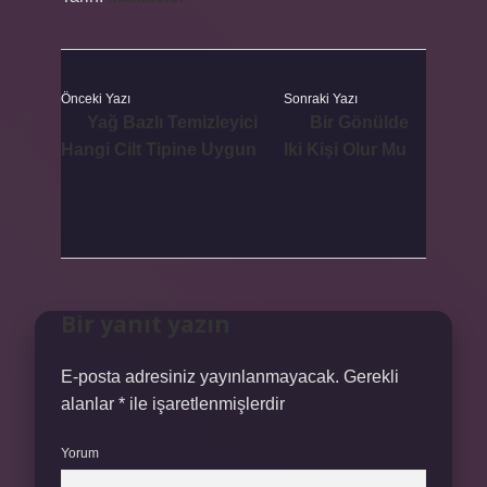
Önceki Yazı
Sonraki Yazı
Yağ Bazlı Temizleyici
Bir Gönülde
Hangi Cilt Tipine Uygun
Iki Kişi Olur Mu
Bir yanıt yazın
E-posta adresiniz yayınlanmayacak.
Gerekli
alanlar
*
ile işaretlenmişlerdir
Yorum