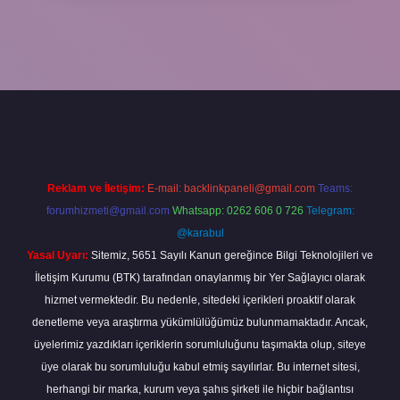
bet
Reklam ve İletişim:
E-mail:
backlinkpaneli@gmail.com
Teams:
forumhizmeti@gmail.com
Whatsapp: 0262 606 0 726
Telegram:
@karabul
Yasal Uyarı:
Sitemiz, 5651 Sayılı Kanun gereğince Bilgi Teknolojileri ve
İletişim Kurumu (BTK) tarafından onaylanmış bir Yer Sağlayıcı olarak
hizmet vermektedir. Bu nedenle, sitedeki içerikleri proaktif olarak
denetleme veya araştırma yükümlülüğümüz bulunmamaktadır. Ancak,
üyelerimiz yazdıkları içeriklerin sorumluluğunu taşımakta olup, siteye
üye olarak bu sorumluluğu kabul etmiş sayılırlar. Bu internet sitesi,
herhangi bir marka, kurum veya şahıs şirketi ile hiçbir bağlantısı