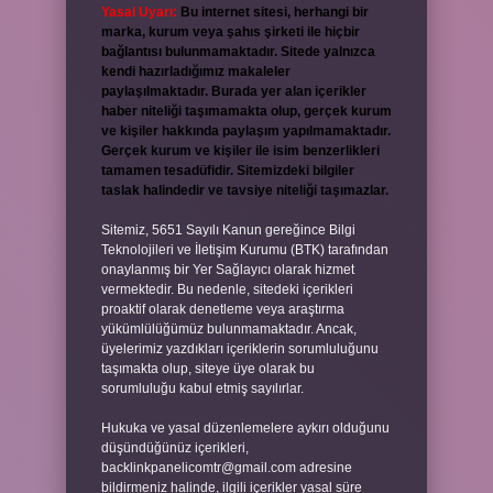
Yasal Uyarı:
Bu internet sitesi, herhangi bir
marka, kurum veya şahıs şirketi ile hiçbir
bağlantısı bulunmamaktadır. Sitede yalnızca
kendi hazırladığımız makaleler
paylaşılmaktadır. Burada yer alan içerikler
haber niteliği taşımamakta olup, gerçek kurum
ve kişiler hakkında paylaşım yapılmamaktadır.
Gerçek kurum ve kişiler ile isim benzerlikleri
tamamen tesadüfidir. Sitemizdeki bilgiler
taslak halindedir ve tavsiye niteliği taşımazlar.
Sitemiz, 5651 Sayılı Kanun gereğince Bilgi
Teknolojileri ve İletişim Kurumu (BTK) tarafından
onaylanmış bir Yer Sağlayıcı olarak hizmet
vermektedir. Bu nedenle, sitedeki içerikleri
proaktif olarak denetleme veya araştırma
yükümlülüğümüz bulunmamaktadır. Ancak,
üyelerimiz yazdıkları içeriklerin sorumluluğunu
taşımakta olup, siteye üye olarak bu
sorumluluğu kabul etmiş sayılırlar.
Hukuka ve yasal düzenlemelere aykırı olduğunu
düşündüğünüz içerikleri,
backlinkpanelicomtr@gmail.com
adresine
bildirmeniz halinde, ilgili içerikler yasal süre