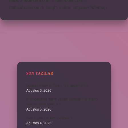
https://bebekkia.com
https://beis.com.tr
https://basi.com.tr
knight online
nttgame
Sitemap
SIDEBAR
SON YAZILAR
Bosna Hersek’te Türk Lirası geçerli mi ?
Ağustos 6, 2026
Kromozomlar hücre yaşam döngüsünün hangi
evresinde ilk görülür ?
Ağustos 5, 2026
Avare şarkısını kim söylüyor ?
Ağustos 4, 2026