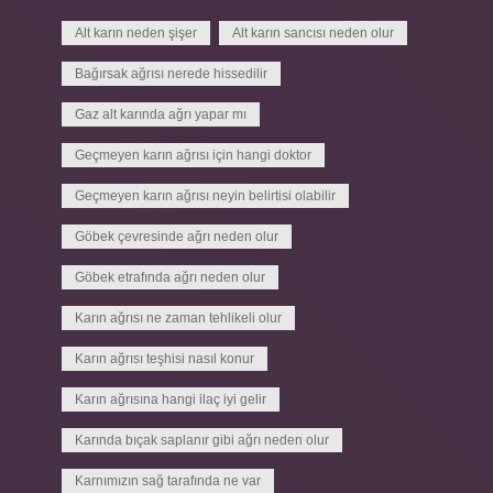
Alt karın neden şişer
Alt karın sancısı neden olur
Bağırsak ağrısı nerede hissedilir
Gaz alt karında ağrı yapar mı
Geçmeyen karın ağrısı için hangi doktor
Geçmeyen karın ağrısı neyin belirtisi olabilir
Göbek çevresinde ağrı neden olur
Göbek etrafında ağrı neden olur
Karın ağrısı ne zaman tehlikeli olur
Karın ağrısı teşhisi nasıl konur
Karın ağrısına hangi ilaç iyi gelir
Karında bıçak saplanır gibi ağrı neden olur
Karnımızın sağ tarafında ne var