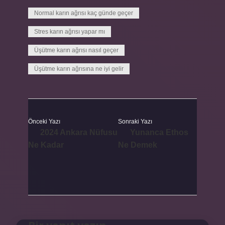
Normal karın ağrısı kaç günde geçer
Stres karın ağrısı yapar mı
Üşütme karın ağrısı nasıl geçer
Üşütme karın ağrısına ne iyi gelir
Önceki Yazı
Sonraki Yazı
2024 Ankara Nüfusu
Yunanca Ethos
Ne Kadar
Ne Demek