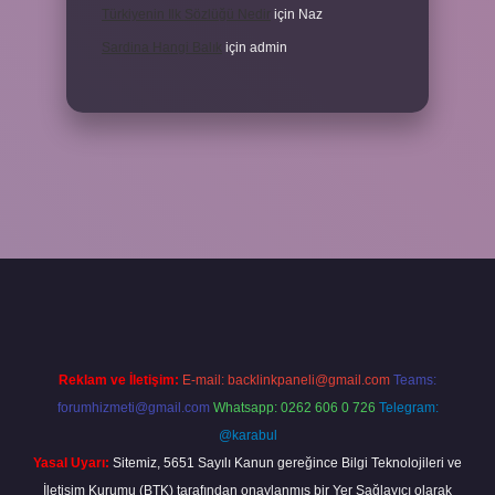
Türkiyenin Ilk Sözlüğü Nedir
için
Naz
Sardina Hangi Balık
için
admin
Reklam ve İletişim:
E-mail:
backlinkpaneli@gmail.com
Teams:
forumhizmeti@gmail.com
Whatsapp: 0262 606 0 726
Telegram:
@karabul
Yasal Uyarı:
Sitemiz, 5651 Sayılı Kanun gereğince Bilgi Teknolojileri ve
İletişim Kurumu (BTK) tarafından onaylanmış bir Yer Sağlayıcı olarak