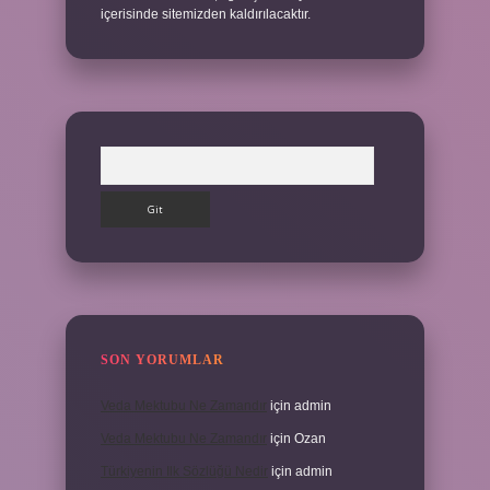
içerisinde sitemizden kaldırılacaktır.
Arama
SON YORUMLAR
Veda Mektubu Ne Zamandır
için
admin
Veda Mektubu Ne Zamandır
için
Ozan
Türkiyenin Ilk Sözlüğü Nedir
için
admin