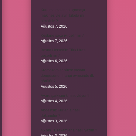
Kurutma makinesi, çamaşır
makinesiyle aynı kiloda mı
olmalıdır ?
Ağustos 7, 2026
Kestane saça iyi gelir mi ?
Ağustos 7, 2026
Bosna Hersek’te Türk Lirası
geçerli mi ?
Ağustos 6, 2026
Kromozomlar hücre yaşam
döngüsünün hangi evresinde ilk
görülür ?
Ağustos 5, 2026
Avare şarkısını kim söylüyor ?
Ağustos 4, 2026
Abdestsiz Kur’an’a nasıl
dokunulur ?
Ağustos 3, 2026
45 bin TL rakamlarla nasıl yazılır ?
Ağustos 3, 2026