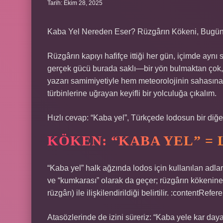
Tarih: Ekim 28, 2025
Kaba Yel Nereden Eser? Rüzgârın Kökeni, Bugün
Rüzgârın kapıyı hafifçe ittiği her gün, içimde aynı
gerçek gücü burada saklı—bir yön bulmaktan çok, 
yazarı samimiyetiyle hem meteorolojinin sahasına
türbinlerine uğrayan keyifli bir yolculuğa çıkalım.
Hızlı cevap: “Kaba yel”, Türkçede lodosun bir diğer
KÖKEN: “KABA YEL” = 
“Kaba yel” halk ağzında lodos için kullanılan adla
ve “kumkarası” olarak da geçer; rüzgârın kökenin
rüzgârı) ile ilişkilendirildiği belirtilir. :contentRef
Atasözlerinde de izini süreriz: “Kaba yele kar dayan