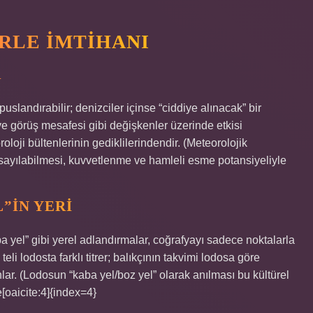
RLE İMTIHANI
R
 puslandırabilir; denizciler içinse “ciddiye alınacak” bir
i ve görüş mesafesi gibi değişkenler üzerinde etkisi
ji bültenlerinin gediklilerindendir. (Meteorolojik
i sayılabilmesi, kuvvetlenme ve hamleli esme potansiyeliyle
”IN YERI
Kaba yel” gibi yerel adlandırmalar, coğrafyayı sadece noktalarla
eli lodosta farklı titrer; balıkçının takvimi lodosa göre
tınlar. (Lodosun “kaba yel/boz yel” olarak anılması bu kültürel
[oaicite:4]{index=4}