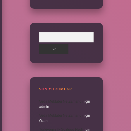
Arama
SON YORUMLAR
Veda Mektubu Ne Zamandır
için
admin
Veda Mektubu Ne Zamandır
için
Ozan
Türkiyenin Ilk Sözlüğü Nedir
için