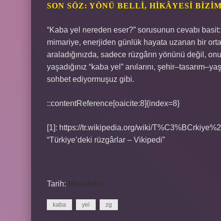
SON SÖZ: YÖNÜ BELLI, HIKÂYESI BIZI
“Kaba yel nereden eser?” sorusunun cevabı basit:
mimariye, enerjiden günlük hayata uzanan bir orta
araladığınızda, sadece rüzgârın yönünü değil, onu
yaşadığınız “kaba yel” anılarını, şehir–tasarım–ya
sohbet ediyormuşuz gibi.
::contentReference[oaicite:8]{index=8}
[1]: https://tr.wikipedia.org/wiki/T%C3%BCrk
“Türkiye’deki rüzgârlar – Vikipedi”
Tarih:
Makaleler
kaba
yel
zg