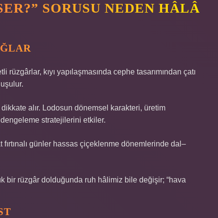
SER?” SORUSU NEDEN HÂLÂ
AĞLAR
li rüzgârlar, kıyı yapılaşmasında cephe tasarımından çatı
uşulur.
i dikkate alır. Lodosun dönemsel karakteri, üretim
engeleme stratejilerini etkiler.
akat fırtınalı günler hassas çiçeklenme dönemlerinde dal–
k bir rüzgâr dolduğunda ruh hâlimiz bile değişir; “hava
ST