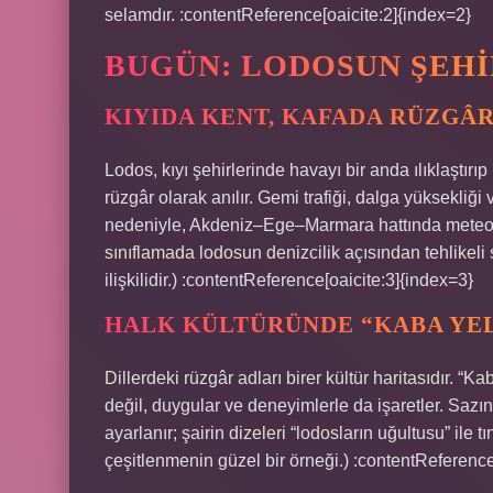
selamdır. :contentReference[oaicite:2]{index=2}
BUGÜN: LODOSUN ŞEHI
KIYIDA KENT, KAFADA RÜZGÂ
Lodos, kıyı şehirlerinde havayı bir anda ılıklaştırıp
rüzgâr olarak anılır. Gemi trafiği, dalga yüksekliğ
nedeniyle, Akdeniz–Ege–Marmara hattında meteorolo
sınıflamada lodosun denizcilik açısından tehlikel
ilişkilidir.) :contentReference[oaicite:3]{index=3}
HALK KÜLTÜRÜNDE “KABA YEL
Dillerdeki rüzgâr adları birer kültür haritasıdır. “
değil, duygular ve deneyimlerle da işaretler. Sazın t
ayarlanır; şairin dizeleri “lodosların uğultusu” ile 
çeşitlenmenin güzel bir örneği.) :contentReference