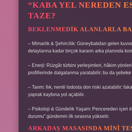
“KABA YEL NEREDEN E
TAZE?
BEKLENMEDIK ALANLARLA B
– Mimarlık & Şehircilik: Güneybatıdan gelen kuvvet
detaylarına kadar birçok kararın arka planında kon
– Enerji: Rüzgâr türbini yerleşimleri, hâkim yönler
profillerinde dalgalanma yaratabilir; bu da şebeke d
– Tarım: Ilık, nemli lodosta don riski azalabilir; f
yaprak kaybına yol açabilir.
– Psikoloji & Gündelik Yaşam: Pencereden içeri ılı
durumu” gündemin ilk sırasına yükselir.
ARKADAŞ MASASINDA MINI TE