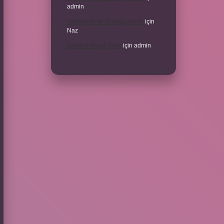
admin
Türkiyenin Ilk Sözlüğü Nedir
için
Naz
Sardina Hangi Balık
için
admin