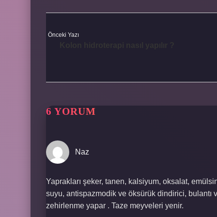
Önceki Yazı
Kolon hidroterapi nasıl yapılır ?
6 YORUM
Naz
Yaprakları şeker, tanen, kalsiyum, oksalat, emülsin
suyu, antispazmodik ve öksürük dindirici, bulantı ve 
zehirlenme yapar . Taze meyveleri yenir.