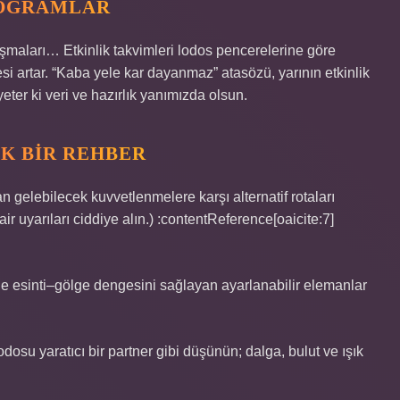
ROGRAMLAR
uşmaları… Etkinlik takvimleri lodos pencerelerine göre
 artar. “Kaba yele kar dayanmaz” atasözü, yarının etkinlik
eter ki veri ve hazırlık yanımızda olsun.
ÜK BIR REHBER
gelebilecek kuvvetlenmelere karşı alternatif rotaları
ir uyarıları ciddiye alın.) :contentReference[oaicite:7]
 esinti–gölge dengesini sağlayan ayarlanabilir elemanlar
odosu yaratıcı bir partner gibi düşünün; dalga, bulut ve ışık