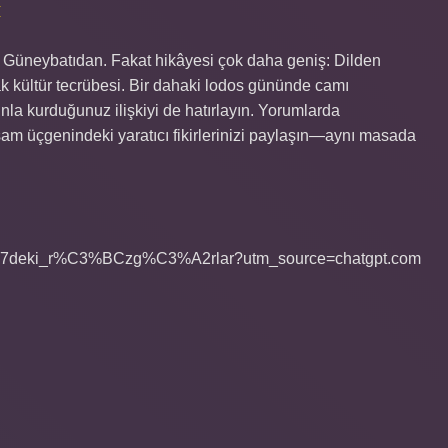
M
 Güneybatıdan. Fakat hikâyesi çok daha geniş: Dilden
k kültür tecrübesi. Bir dahaki lodos gününde camı
nla kurduğunuz ilişkiyi de hatırlayın. Yorumlarda
şam üçgenindeki yaratıcı fikirlerinizi paylaşın—aynı masada
iye%27deki_r%C3%BCzg%C3%A2rlar?utm_source=chatgpt.com