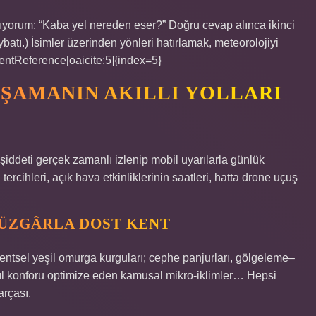
yorum: “Kaba yel nereden eser?” Doğru cevap alınca ikinci
batı.) İsimler üzerinden yönleri hatırlamak, meteorolojiyi
tentReference[oaicite:5]{index=5}
ŞAMANIN AKILLI YOLLARI
 şiddeti gerçek zamanlı izlenip mobil uyarılarla günlük
tercihleri, açık hava etkinliklerinin saatleri, hatta drone uçuş
RÜZGÂRLA DOST KENT
kentsel yeşil omurga kurguları; cephe panjurları, gölgeleme–
ısıl konforu optimize eden kamusal mikro-iklimler… Hepsi
arçası.