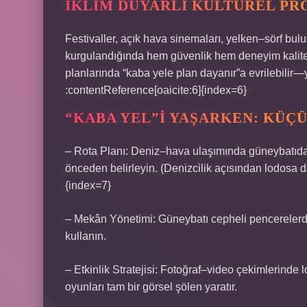
İKLIM DUYARLI KÜLTÜREL P
Festivaller, açık hava sinemaları, yelken–sörf bul
kurgulandığında hem güvenlik hem deneyim kalitesi
planlarında “kaba yele plan dayanır”a evrilebilir—y
:contentReference[oaicite:6]{index=6}
“KABA YEL”I YAŞARKEN: KÜÇ
– Rota Planı: Deniz–hava ulaşımında güneybatıdan 
önceden belirleyin. (Denizcilik açısından lodosa da
{index=7}
– Mekân Yönetimi: Güneybatı cepheli pencerelerde
kullanın.
– Etkinlik Stratejisi: Fotoğraf–video çekimlerinde l
oyunları tam bir görsel şölen yaratır.