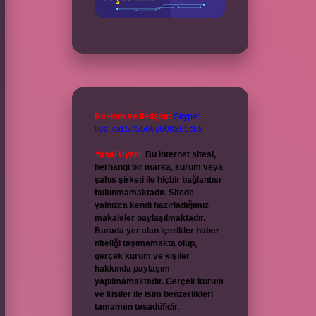
Reklam ve İletişim:
Skype:
live:.cid.575569c608265c69
Yasal Uyarı:
Bu internet sitesi,
herhangi bir marka, kurum veya
şahıs şirketi ile hiçbir bağlantısı
bulunmamaktadır. Sitede
yalnızca kendi hazırladığımız
makaleler paylaşılmaktadır.
Burada yer alan içerikler haber
niteliği taşımamakta olup,
gerçek kurum ve kişiler
hakkında paylaşım
yapılmamaktadır. Gerçek kurum
ve kişiler ile isim benzerlikleri
tamamen tesadüfidir.