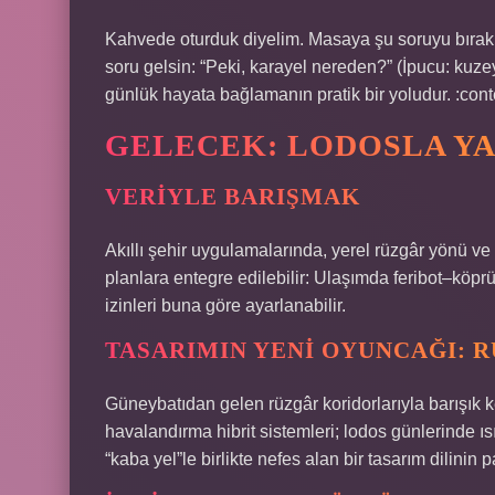
Kahvede oturduk diyelim. Masaya şu soruyu bırakı
soru gelsin: “Peki, karayel nereden?” (İpucu: kuzey
günlük hayata bağlamanın pratik bir yoludur. :con
GELECEK: LODOSLA YA
VERIYLE BARIŞMAK
Akıllı şehir uygulamalarında, yerel rüzgâr yönü ve
planlara entegre edilebilir: Ulaşımda feribot–köprü 
izinleri buna göre ayarlanabilir.
TASARIMIN YENI OYUNCAĞI: 
Güneybatıdan gelen rüzgâr koridorlarıyla barışık 
havalandırma hibrit sistemleri; lodos günlerinde 
“kaba yel”le birlikte nefes alan bir tasarım dilinin p