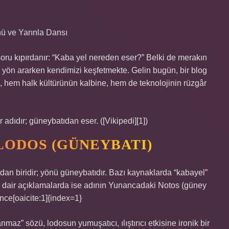
ü ve Yarınla Dansı
 soru kıpırdanır: “Kaba yel nereden eser?” Belki de merakın
yön ararken kendimizi keşfetmekte. Gelin bugün, bir blog
, hem halk kültürünün kalbine, hem de teknolojinin rüzgâr
 adıdır; güneybatıdan eser. ([Vikipedi][1])
LODOS (GÜNEYBATI)
rdan biridir; yönü güneybatıdır. Bazı kaynaklarda “kabayel”
e dair açıklamalarda ise adının Yunancadaki Notos (güney
erence[oaicite:1]{index=1}
maz” sözü, lodosun yumuşatıcı, ılıştırıcı etkisine ironik bir