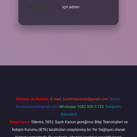
Sardina Hangi Balık
için
admin
grandoperabet
Reklam ve İletişim:
E-mail:
backlinkpaneli@gmail.com
Teams:
forumhizmeti@gmail.com
Whatsapp: 0262 606 0 726
Telegram:
@karabul
Yasal Uyarı:
Sitemiz, 5651 Sayılı Kanun gereğince Bilgi Teknolojileri ve
İletişim Kurumu (BTK) tarafından onaylanmış bir Yer Sağlayıcı olarak