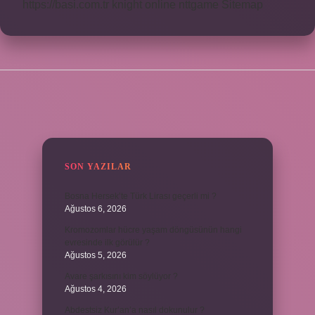
https://basi.com.tr
knight online
nttgame
Sitemap
SIDEBAR
SON YAZILAR
Bosna Hersek’te Türk Lirası geçerli mi ?
Ağustos 6, 2026
Kromozomlar hücre yaşam döngüsünün hangi
evresinde ilk görülür ?
Ağustos 5, 2026
Avare şarkısını kim söylüyor ?
Ağustos 4, 2026
Abdestsiz Kur’an’a nasıl dokunulur ?