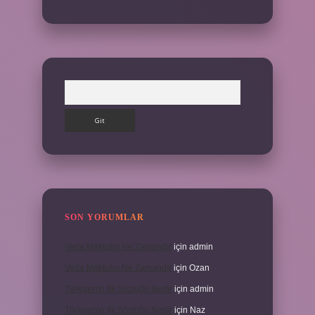
Arama
SON YORUMLAR
Veda Mektubu Ne Zamandır
için
admin
Veda Mektubu Ne Zamandır
için
Ozan
Türkiyenin Ilk Sözlüğü Nedir
için
admin
Türkiyenin Ilk Sözlüğü Nedir
için
Naz