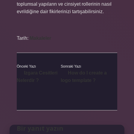
toplumsal yapıların ve cinsiyet rollerinin nasıl
evrildiğine dair fikirlerinizi tartışabilirsiniz.
Tarih:
Makaleler
Önceki Yazı
Sonraki Yazı
Izgara Cesitleri
How do I create a
Nelerdir ?
logo template ?
Bir yanıt yazın